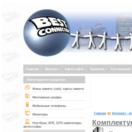
Главная
•
Магазин
•
Карта сайта
•
Правила
•
Соглашение
Навигация по разделам
Флеш память (usb), карты памяти
Монтажные шкафы
Мобильные телефоны
Главная
Интернет - м
Мониторы
Комплект
Ноутбуки, КПК, GPS навигаторы,
аксессуары