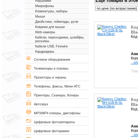
Еще товары в этой
Наушники
Микрофоны
Клавиатуры, наборы
Мыши
Джойстики, геймпады, рули
Кор
Коврики для мыши
Bla
Web-камеры
Код
Кабели, переходники, шлейфы,
разъемы
Кабели USB, Firewire
Кардридеры
Анн
Корп
Сетевое оборудование
...о
Телевизоры и плазмы
Тов
Проекторы и экраны
Телефоны, факсы, Мини-АТС
Принтеры, Сканеры, Копиры
Кор
Bla
Автозвук
Код
MP3/MP4 плееры, диктофоны
Цифровые фотоаппараты
Анн
Корп
Цифровые фоторамки
...о