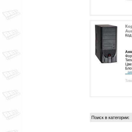
Ко
Aud
Код
Анн
Фор
Тип
Цве
Бло
...о
Тов
Поиск в категории