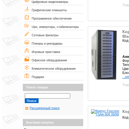
Цифровые видеокамеры
Тов
Графические планшеты
Программное обеспечение
Ups, инверторы, стабилизаторы
Кор
Сетевые фильтры
Bla
Код
Плееры и рекордеры
Игровые приставки
Анн
Офисное оборудование
Фор
Тип
Цве
Климатическое оборудование
Блок
...о
Подарки
Тов
Поиск товара
Расширенный поиск
Ко
Код
Быстрая покупка