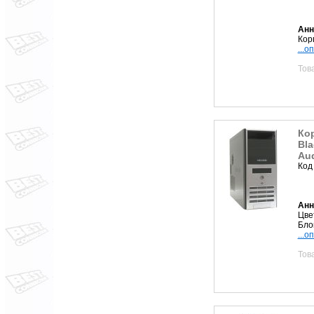
Анн
Кор
...о
Тов
Кор
Bla
Aud
Код
Анн
Цвет
Бло
...о
Тов