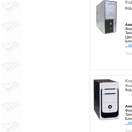
Кор
Код
Анн
Фор
Тип
Цве
Бло
...о
Тов
Ко
Aud
Код
Анн
Фор
Тип
Бло
...о
Тов