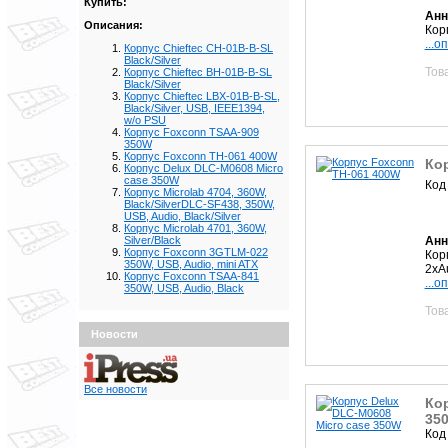
Купить:
Анн
Описания:
Кор
...о
Корпус Chieftec CH-01B-B-SL
Black/Silver
Тов
Корпус Chieftec BH-01B-B-SL
Black/Silver
Корпус Chieftec LBX-01B-B-SL,
Black/Silver, USB, IEEE1394,
w/o PSU
Корпус Foxconn TSAA-909
350W
Корпус Foxconn TH-061 400W
Ко
Корпус Delux DLC-M0608 Micro
case 350W
Код
Корпус Microlab 4704, 360W,
Black/SilverDLC-SF438, 350W,
USB, Audio, Black/Silver
Корпус Microlab 4701, 360W,
Анн
Silver/Black
Корпус Foxconn 3GTLM-022
Кор
350W, USB, Audio, mini ATX
2xA
Корпус Foxconn TSAA-841
...о
350W, USB, Audio, Black
Тов
Новости
Все новости
Кор
35
Код