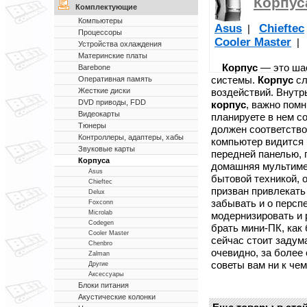
Корпус
Комплектующие
Компьютеры
Asus
Chieftec
|
Процессоры
Cooler Master
|
Устройства охлаждения
Материнские платы
Корпус
— это шас
Barebone
системы.
Корпус
сл
Оперативная память
воздействий. Внут
Жесткие диски
DVD приводы, FDD
корпус
, важно помн
Видеокарты
планируете в нем со
Тюнеры
должен соответство
Контроллеры, адаптеры, хабы
компьютер видится
Звуковые карты
передней панелью, 
Корпуса
домашняя мультиме
Asus
бытовой техникой, 
Chieftec
призван привлекать
Delux
забывать и о персп
Foxconn
Microlab
модернизировать и 
Codegen
брать мини-ПК, как 
Cooler Master
сейчас стоит задума
Chenbro
очевидно, за более
Zalman
советы вам ни к чем
Другие
Аксессуары
Блоки питания
Акустические колонки