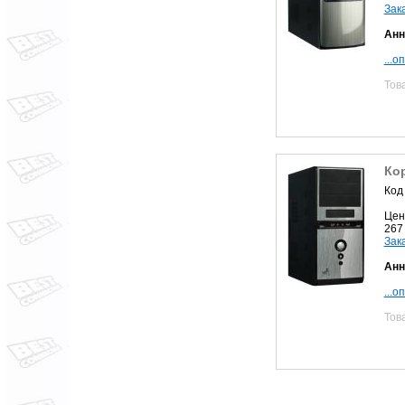
Зак
Анн
...о
Тов
Ко
Код
Цен
267
Зак
Анн
...о
Тов