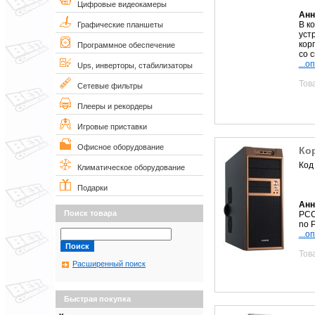
Цифровые видеокамеры
Анн
В к
Графические планшеты
уст
кор
Программное обеспечение
со с
...о
Ups, инверторы, стабилизаторы
Тов
Сетевые фильтры
Плееры и рекордеры
Игровые приставки
Офисное оборудование
Кор
Код
Климатическое оборудование
Подарки
Анн
Поиск товара
PCC
no 
...о
Тов
Расширенный поиск
Быстрая покупка