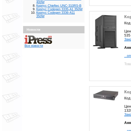
400W
Корпус Chieftec UNC-310RS-B
Корпус Codegen 3335-A1 350W
Корпус Codegen 3336-A11
Кор
350W
Код
Новости
Цен
535
Зак
Все новости
Анн
...о
Тов
Ко
Код
Цен
132
Зак
Анн
...о