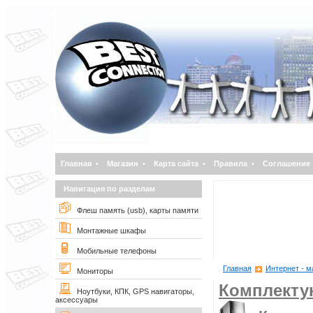
Главная
•
Магазин
•
Карта сайта
•
Правила
•
Соглашение
Навигация по разделам
Флеш память (usb), карты памяти
Монтажные шкафы
Мобильные телефоны
Главная
Интернет - м
Мониторы
Комплект
Ноутбуки, КПК, GPS навигаторы,
аксессуары