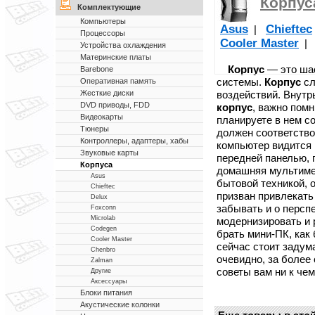
Корпус
Комплектующие
Компьютеры
Asus
Chieftec
|
Процессоры
Cooler Master
|
Устройства охлаждения
Материнские платы
Корпус
— это шас
Barebone
системы.
Корпус
сл
Оперативная память
воздействий. Внут
Жесткие диски
DVD приводы, FDD
корпус
, важно помн
Видеокарты
планируете в нем со
Тюнеры
должен соответство
Контроллеры, адаптеры, хабы
компьютер видится
Звуковые карты
передней панелью, 
Корпуса
домашняя мультиме
Asus
бытовой техникой, 
Chieftec
призван привлекать
Delux
забывать и о персп
Foxconn
Microlab
модернизировать и 
Codegen
брать мини-ПК, как 
Cooler Master
сейчас стоит задума
Chenbro
очевидно, за более
Zalman
советы вам ни к чем
Другие
Аксессуары
Блоки питания
Акустические колонки