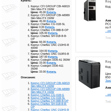
Купить:
Кор
Корпус CFI GROUP CBI-A6819
Код
Slim Mini-ITX 150W
Цена:
45.00
Купить
Корпус CFI GROUP CBI-A8989
Slim Mini-ITX 150W
Анн
Цена:
45.00
Купить
PCC
Корпус Chieftec CG-01B-SL
Цена:
0.00
Купить
no 
Корпус Chieftec CH-08B-B-OP
...о
Цена:
105.00
Купить
Корпус Chieftec SH-01B-B-B-
Тов
OP
Цена:
66.00
Купить
Корпус Chieftec UNC-210HS-B
400W
Цена:
164.00
Купить
Корпус Chieftec UNC-310RS-B
Цена:
187.00
Купить
Корпус Codegen 3335-A1 350W
Кор
Цена:
33.00
Купить
Корпус Codegen 3336-A11
Код
350W
Цена:
33.00
Купить
Цен
850
Описания:
Зак
Корпус CFI GROUP CBI-A6819
Slim Mini-ITX 150W
Анн
Корпус CFI GROUP CBI-A8989
Slim Mini-ITX 150W
...о
Корпус Chieftec CG-01B-G
Корпус Chieftec CG-01B-SL
Корпус Chieftec CH-08B-B-OP
Тов
Корпус Chieftec SH-01B-B-B-
OP
Корпус Chieftec UNC-210HS-B