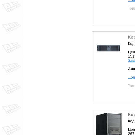
Тов
Кор
Код
Цен
151
Зак
Анн
...о
Тов
Ко
Код
Цен
267