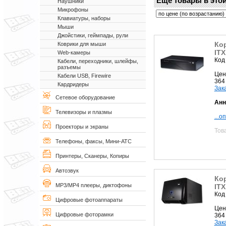
Еще товары в этой
Наушники
Микрофоны
Клавиатуры, наборы
Мыши
Джойстики, геймпады, рули
Кор
Коврики для мыши
IT
Web-камеры
Код
Кабели, переходники, шлейфы,
разъемы
Цен
Кабели USB, Firewire
364
Кардридеры
Зак
Сетевое оборудование
Анн
Телевизоры и плазмы
...о
Проекторы и экраны
Тов
Телефоны, факсы, Мини-АТС
Принтеры, Сканеры, Копиры
Автозвук
Кор
MP3/MP4 плееры, диктофоны
IT
Код
Цифровые фотоаппараты
Цен
Цифровые фоторамки
364
Зак