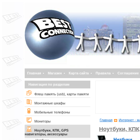
Главная
•
Магазин
•
Карта сайта
•
Правила
•
Соглашение
Навигация по разделам
Флеш память (usb), карты памяти
Монтажные шкафы
Мобильные телефоны
Главная
Интернет - м
Мониторы
Ноутбуки, КПК
Ноутбуки, КПК, GPS
навигаторы, аксессуары
Нетбуки