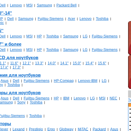
Dell
Lenovo
MSI
Samsung
Packard Bell
|
|
|
|
|
'-14''
HP
Dell
Samsung
Fujitsu-Siemens
Acer
Lenovo
Toshiba
|
|
|
|
|
|
|
nic
|
''
Dell
Lenovo
MSI
HP
Toshiba
Samsung
LG
Fujitsu-Siemens
|
|
|
|
|
|
|
|
'' и более
Dell
Lenovo
MSI
HP
Toshiba
Samsung
LG
Fujitsu-Siemens
|
|
|
|
|
|
|
|
CD для ноутбуков
1.1"
11.6"
12.1"
13.3"
14.0"
14.1"
15.0"
15.4"
15.6"
|
|
|
|
|
|
|
|
|
17.x"
17.3"
|
|
|
ния для ноутбуков
Asus
Dell
Fujitsu-Siemens
HP-Compaq
Lenovo-IBM
LG
|
|
|
|
|
|
|
ny
Toshiba
|
|
оры для ноутбуков
Asus
Dell
Fujitsu-Siemens
HP
IBM
Lenovo
LG
MSI
NEC
|
|
|
|
|
|
|
|
|
|
T
amsung
Sony
Toshiba
|
|
|
Fujitsu-Siemens
Toshiba
|
|
аторы
lever
Lexand
Prestigio
Ergo
Globway
MiTAC
Packard
Asus
|
|
|
|
|
|
|
|