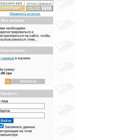
Проверить аттестат
Мои закладки
Вам необходимо
зарегистрироваться и
авторизоваться на сайте, чтобы
воспользоваться этим...
Ваша корзина
0 товаров
в корзине
На сумму:
0.00 грн
Профиль
-Mail
Пароль
Запомнить данные
авторизации на этом
компьютере