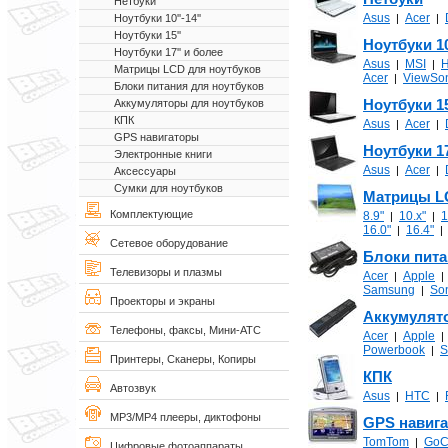
Нетбуки
Asus
Acer
|
|
Ноутбуки 10''-14''
Ноутбуки 15''
Ноутбуки 10'
Ноутбуки 17'' и более
Asus
MSI
|
|
Матрицы LCD для ноутбуков
Acer
ViewSo
|
Блоки питания для ноутбуков
Ноутбуки 15
Аккумуляторы для ноутбуков
КПК
Asus
Acer
|
|
GPS навигаторы
Ноутбуки 17
Электронные книги
Asus
Acer
|
|
Аксессуары
Сумки для ноутбуков
Матрицы L
Комплектующие
8.9"
10.x"
1
|
|
16.0"
16.4"
|
Сетевое оборудование
Блоки пита
Телевизоры и плазмы
Acer
Apple
|
Samsung
So
|
Проекторы и экраны
Аккумулят
Телефоны, факсы, Мини-АТС
Acer
Apple
|
Powerbook
S
|
Принтеры, Сканеры, Копиры
КПК
Автозвук
Asus
HTC
|
|
MP3/MP4 плееры, диктофоны
GPS навиг
TomTom
GoC
|
Цифровые фотоаппараты