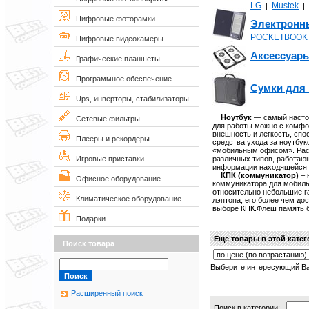
LG
Mustek
|
|
Цифровые фоторамки
Электронн
POCKETBOOK
Цифровые видеокамеры
Аксессуар
Графические планшеты
Программное обеспечение
Сумки для 
Ups, инверторы, стабилизаторы
Ноутбук
— самый настоя
Сетевые фильтры
для работы можно с комфо
внешность и легкость, сп
Плееры и рекордеры
средства ухода за ноутбу
«мобильным офисом». Расш
различных типов, работаю
Игровые приставки
информации находящейся 
КПК (коммуникатор)
– 
Офисное оборудование
коммуникатора для мобиль
относительно небольшие г
Климатическое оборудование
лэптопа, его более чем до
выборе КПК.Флеш память б
Подарки
Еще товары в этой кате
Поиск товара
Выберите интересующий Ва
Расширенный поиск
Поиск в категории: