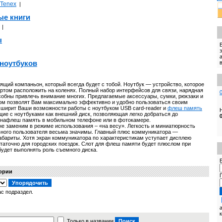
Tenex
|
ые книги
|
ы
ноутбуков
щий компаньон, который всегда будет с тобой. Ноутбук — устройство, которое
ртом расположить на коленях. Полный набор интерфейсов для связи, нарядная
особны привлечь внимание многих. Предлагаемые аксессуары, сумки, рюкзаки и
ком позволят Вам максимально эффективно и удобно пользоваться своим
ирит Ваши возможности работы с ноутбуком USB card-reader и
флеш память
щие с ноутбуками как внешний диск, позволяющая легко добраться до
нафлеш память в мобильном телефоне или в фотокамере.
не заменим в режиме использования – «на весу». Легкость и миниатюрность
ного пользователя весьма значимы. Главный плюс коммуникатора —
абариты. Хотя экран коммуникатора по характеристикам уступает дисплею
статочно для городских поездок. Слот для флеш памяти будет плюслом при
удет выполнять роль съемного диска.
E
гории
с подраздел.
Только в названии