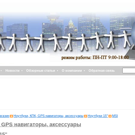
•
Новости
•
Обзорные статьи
•
О компании
•
Обратная связь
агазин
Ноутбуки, КПК, GPS навигаторы, аксессуары
Ноутбуки 15''
MSI
, GPS навигаторы, аксессуары
5''