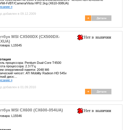
Wi-Fi/BT/Camera/Vista HP/2.1kg (X610-008UA)
писание »
р добавлен в 09.12.2009
утбук MSI CX500DX (CX500DX-
3XUA)
товара: L15545
отация
ль процессора: Pentium Dual-Core T4500
ота процессора: 2.3 ГГц
м оперативной памяти: 2048 Мб
ический чипсет: ATI Mobility Radeon HD 545v
кий диск:...
писание »
р добавлен в 01.09.2010
тбук MSI CX600 (CX600-054UA)
товара: L15546
отация