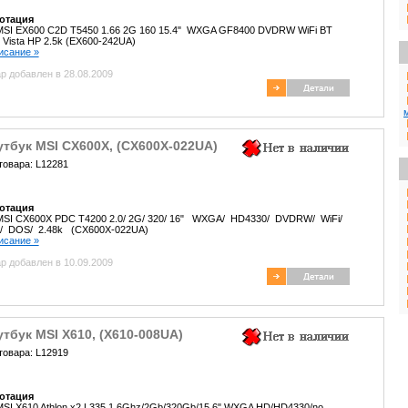
отация
MSI EX600 C2D T5450 1.66 2G 160 15.4" WXGA GF8400 DVDRW WiFi BT
Vista HP 2.5k (EX600-242UA)
писание »
р добавлен в 28.08.2009
тбук MSI CX600X, (CX600X-022UA)
товара: L12281
отация
MSI CX600X PDC T4200 2.0/ 2G/ 320/ 16" WXGA/ HD4330/ DVDRW/ WiFi/
/ DOS/ 2.48k (CX600X-022UA)
писание »
р добавлен в 10.09.2009
тбук MSI X610, (X610-008UA)
товара: L12919
отация
SI X610 Athlon x2 L335 1.6Ghz/2Gb/320Gb/15.6" WXGA HD/HD4330/no