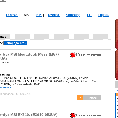
Lenovo
MSI
HP
Toshiba
Samsung
LG
Fujitsu-
|
|
|
|
|
|
|
гории
утбук MSI MegaBook M677 (M677-
4UA)
товара:
отация
Turion 64 X2 TL-56 1.8 GHz; nVidia GeForce 6100 (C51MV)+ nVidia
1M; RAM 1 Gb DDR2; HDD 120 GB SATA (5400rpm); nVidia GeForce Go
 256МБ; DVD SuperMulti; 15.4"...
писание »
T
р добавлен в 15.06.2007
тбук MSI EX610, (EX610-053UA)