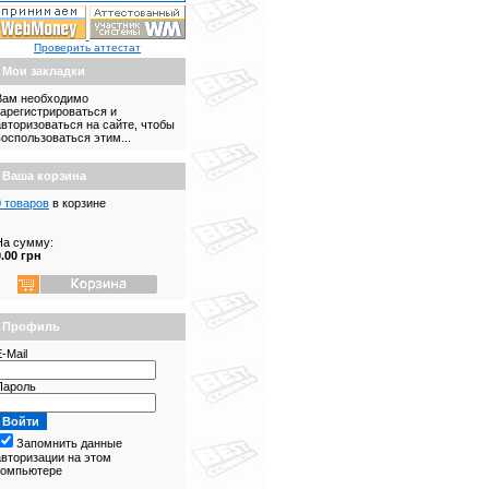
Проверить аттестат
Мои закладки
Вам необходимо
зарегистрироваться и
авторизоваться на сайте, чтобы
воспользоваться этим...
Ваша корзина
0 товаров
в корзине
На сумму:
0.00 грн
Профиль
-Mail
Пароль
Запомнить данные
авторизации на этом
компьютере