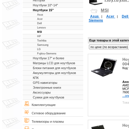
Нетбуки
Ноутбуки 10''-14''
MSI
Ноутбуки 15''
Asus
Asus
Acer
Dell
|
|
Acer
Siemens
Dell
Lenovo
MSI
HP
Еще товары в этой кате
Toshiba
Samsung
LG
Fujitsu-Siemens
Ноутбуки 17'' и более
Но
Матрицы LCD для ноутбуков
00
Код 
Блоки питания для ноутбуков
Аккумуляторы для ноутбуков
КПК
Анн
GPS навигаторы
AMD 
Электронные книги
MCP5
7600
Аксессуары
...о
Сумки для ноутбуков
Това
Комплектующие
Сетевое оборудование
Телевизоры и плазмы
Ноу