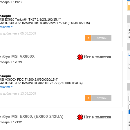
товара: L11923
отация
SI EX610 Turion64 TK57 1.9/2G/160/15.4"
A/HD2400/DVDRW/WiFi/BT/Cam/VistaHP/2.6k (EX610-053UA)
писание »
р добавлен в 05.08.2009
утбук MSI VX600X
товара: L12039
отация
SI VX600X PDC T4200 2.0/3G/320/15.4"
A/HD3410/DVDRW/WiFi/Cam/DOS/2.7k (VX600X-084UA)
писание »
р добавлен в 13.08.2009
E
тбук MSI EX600, (EX600-242UA)
товара: L12132