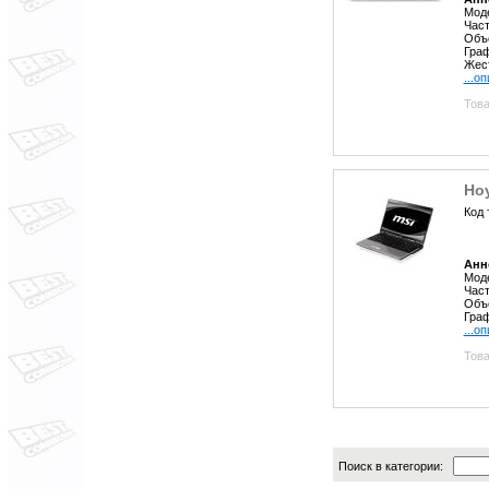
Моде
Част
Объе
Граф
Жест
...о
Това
Ноу
Код 
Анн
Моде
Част
Объе
Граф
...о
Това
Поиск в категории: