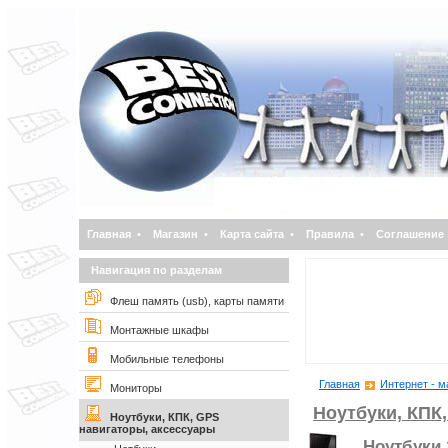
Главная
•
Магазин
•
Карта сайта
•
Правила
•
Соглашение
Навигация по разделам
Флеш память (usb), карты памяти
Монтажные шкафы
Мобильные телефоны
Главная
Интернет - м
Мониторы
Ноутбуки, КПК
Ноутбуки, КПК, GPS
навигаторы, аксессуары
Ноутбуки 1