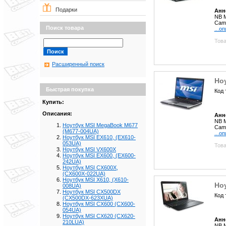
Подарки
Анн
NB 
Cam 
Поиск товара
...о
Това
Расширенный поиск
Ноу
Быстрая покупка
Код 
Купить:
Описания:
Анн
NB 
Ноутбук MSI MegaBook M677
Cam
(M677-004UA)
...о
Ноутбук MSI EX610, (EX610-
053UA)
Това
Ноутбук MSI VX600X
Ноутбук MSI EX600, (EX600-
242UA)
Ноутбук MSI CX600X,
(CX600X-022UA)
Ноутбук MSI X610, (X610-
Ноу
008UA)
Ноутбук MSI CX500DX
Код 
(CX500DX-623XUA)
Ноутбук MSI CX600 (CX600-
054UA)
Ноутбук MSI CX620 (CX620-
Анн
210LUA)
NB M