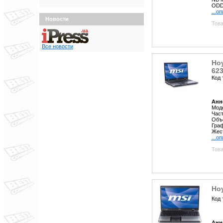
ODD/
...о
Новости
Това
Все новости
Но
62
Код 
Анн
Моде
Част
Объе
Граф
Жест
...о
Това
Ноу
Код 
Анн