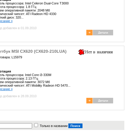
ль процессора: Intel Celeron Dual-Core T3000
ота процессора: 1.8 ГГц
м оперативной памяти: 2048 Мб
ический чипсет: ATI Radeon HD 4330
кий диск: 320...
писание »
р добавлен в 01.09.2010
тбук MSI CX620 (CX620-210LUA)
товара: L15979
отация
ль процессора: Intel Core i3-330M
ота процессора: 2.13 ГГц
м оперативной памяти: 3072 Мб
ический чипсет: ATI Mobility Radeon HD 5470...
писание »
р добавлен в 28.09.2010
Только в названии