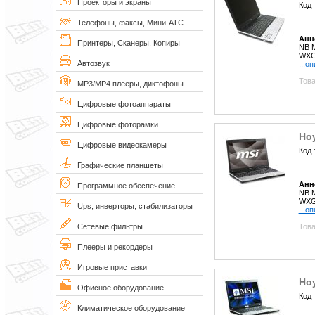
Проекторы и экраны
Код 
Телефоны, факсы, Мини-АТС
Анн
Принтеры, Сканеры, Копиры
NB M
WXG
Автозвук
...о
Това
MP3/MP4 плееры, диктофоны
Цифровые фотоаппараты
Цифровые фоторамки
Но
Цифровые видеокамеры
Код 
Графические планшеты
Анн
Программное обеспечение
NB M
WXG
Ups, инверторы, стабилизаторы
...о
Това
Сетевые фильтры
Плееры и рекордеры
Игровые приставки
Ноу
Офисное оборудование
Код 
Климатическое оборудование