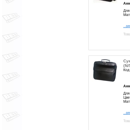
Анн
Для 
Мат
...о
Тов
Сум
(N/
Код
Анн
Для 
Цве
Мат
...о
Тов