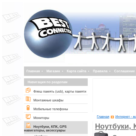
Главная
•
Магазин
•
Карта сайта
•
Правила
•
Соглашение
Навигация по разделам
Флеш память (usb), карты памяти
Монтажные шкафы
Мобильные телефоны
Главная
Интернет - м
Мониторы
Ноутбуки, 
Ноутбуки, КПК, GPS
навигаторы, аксессуары