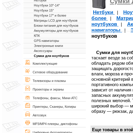
Сумки 
Нетбуки
Ноутбуки 10''-14''
Ноутбуки 15''
Нетбуки
Ноут
|
Ноутбуки 17'' и более
более
Матри
|
Матрицы LCD для ноутбуков
ноутбуков
Ак
|
Блоки питания для ноутбуков
навигаторы
|
Аккумуляторы для ноутбуков
ноутбуков
КПК
GPS навигаторы
Электронные книги
Аксессуары
Сумки для ноут
Сумки для ноутбуков
таскает везде за со
обладать рядом обя
Комплектующие
защищать дорогост
Сетевое оборудование
влаги, мороза и пр
основной критерий
Телевизоры и плазмы
портативного компь
зависит от наличия
Проекторы и экраны
запасных аккумулято
Телефоны, факсы, Мини-АТС
полезных мелочей. 
широкий выбор — м
Принтеры, Сканеры, Копиры
образу — рюкзак, д
Автозвук
MP3/MP4 плееры, диктофоны
Еще товары в этой
Цифровые фотоаппараты