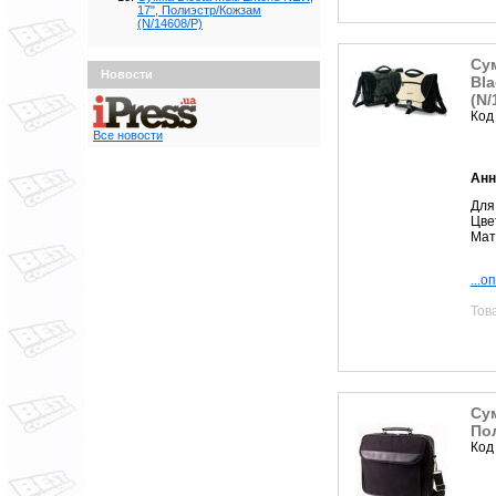
17", Полиэстр/Кожзам
(N/14608/P)
Сум
Новости
Bla
(N/
Код
Все новости
Анн
Для 
Цве
Мат
...о
Тов
Сум
Пол
Код