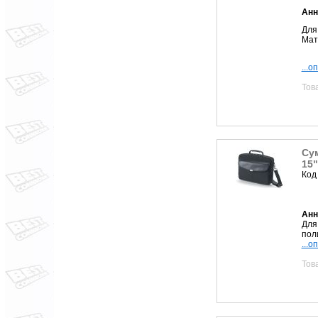
Анн
Для 
Мат
...о
Тов
Сум
15"
Код
Анн
Для
пол
...о
Тов