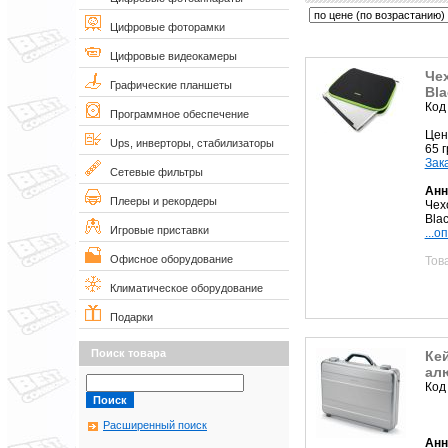
Цифровые фоторамки
Цифровые видеокамеры
Че
Графические планшеты
Bla
Код
Программное обеспечение
Цен
Ups, инверторы, стабилизаторы
65 
Зак
Сетевые фильтры
Анн
Плееры и рекордеры
Чех
Bla
Игровые приставки
...о
Офисное оборудование
Тов
Климатическое оборудование
Подарки
Поиск товара
Кей
ал
Код
Расширенный поиск
Анн