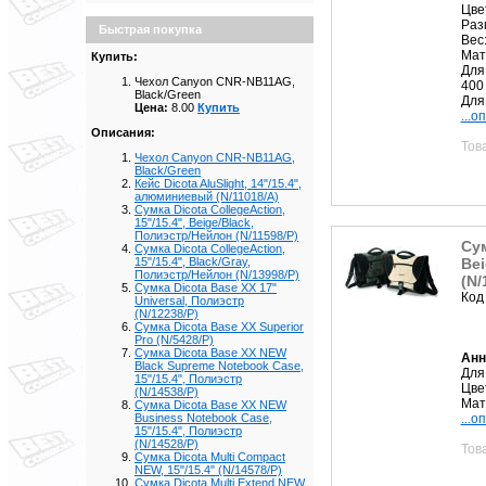
Цве
Раз
Быстрая покупка
Вес:
Мат
Купить:
Для
Чехол Canyon CNR-NB11AG,
400 
Black/Green
Для.
Цена:
8.00
Купить
...о
Описания:
Тов
Чехол Canyon CNR-NB11AG,
Black/Green
Кейс Dicota AluSlight, 14"/15.4",
алюминиевый (N/11018/A)
Сумка Dicota CollegeAction,
15"/15.4", Beige/Black,
Полиэстр/Нейлон (N/11598/P)
Сум
Сумка Dicota CollegeAction,
Bei
15"/15.4", Black/Gray,
Полиэстр/Нейлон (N/13998/P)
(N/
Сумка Dicota Base XX 17"
Код
Universal, Полиэстр
(N/12238/P)
Сумка Dicota Base XX Superior
Pro (N/5428/P)
Сумка Dicota Base XX NEW
Анн
Black Supreme Notebook Case,
Для 
15"/15.4", Полиэстр
Цве
(N/14538/P)
Мат
Сумка Dicota Base XX NEW
...о
Business Notebook Case,
15"/15.4", Полиэстр
(N/14528/P)
Тов
Сумка Dicota Multi Compact
NEW, 15"/15.4" (N/14578/P)
Сумка Dicota Multi Extend NEW,