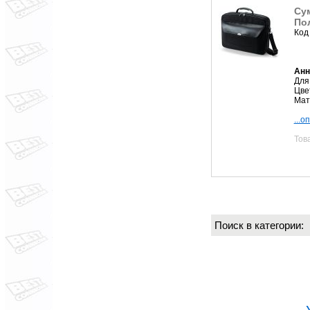
Сум
Пол
Код
Анн
Для 
Цве
Мат
...о
Тов
Поиск в категории