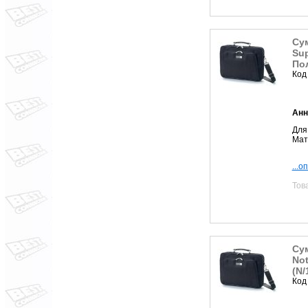
Сум
Sup
Пол
Код
Анн
Для 
Мат
...о
Тов
Сум
Not
(N/
Код