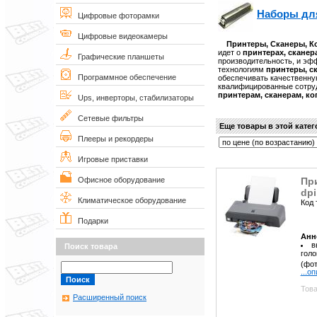
Наборы для
Цифровые фоторамки
Цифровые видеокамеры
Принтеры, Сканеры, 
идет о
принтерах, сканер
Графические планшеты
производительность, и эф
технологиям
принтеры, с
Программное обеспечение
обеспечивать качественную
квалифицированные сотруд
принтерам, сканерам, к
Ups, инверторы, стабилизаторы
Сетевые фильтры
Еще товары в этой кате
Плееры и рекордеры
Игровые приставки
При
Офисное оборудование
dpi
Климатическое оборудование
Код 
Подарки
Анн
в
Поиск товара
голо
(фот
...о
Това
Расширенный поиск