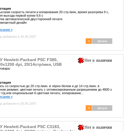
отация
ысокая скорость печати и копирования 20 стр./мин, время разогрева 9 с,
я выхода первой копии 9,6 с
лок автоматической двусторонней печати
омпактный дизайн
писание »
р добавлен в 26.06.2007
 Hewlett-Packard PSC F380,
0x1200 dpi, 20/14стр/мин, USB
товара:
отация
ть со скоростью до 20 стр./мин. в чёрно-белом и до 14 стр./мин. в
ном режиме; цветная печать с оптимизированным разрешением до 4800 x
 т/д или опциональная 6-цветная печать; копирование...
писание »
р добавлен в 26.06.2007
 Hewlett-Packard PSC C3183,