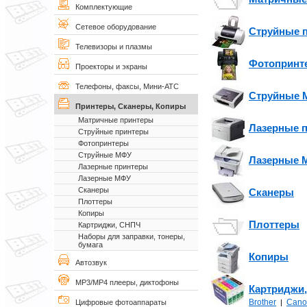
Комплектующие
Сетевое оборудование
Струйные 
Телевизоры и плазмы
Фотопринт
Проекторы и экраны
Телефоны, факсы, Мини-АТС
Струйные 
Принтеры, Сканеры, Копиры
Матричные принтеры
Лазерные 
Струйные принтеры
Фотопринтеры
Струйные МФУ
Лазерные 
Лазерные принтеры
Лазерные МФУ
Сканеры
Сканеры
Плоттеры
Копиры
Плоттеры
Картриджи, СНПЧ
Наборы для заправки, тонеры,
бумага
Копиры
Автозвук
MP3/MP4 плееры, диктофоны
Картриджи
Brother
Cano
|
Цифровые фотоаппараты