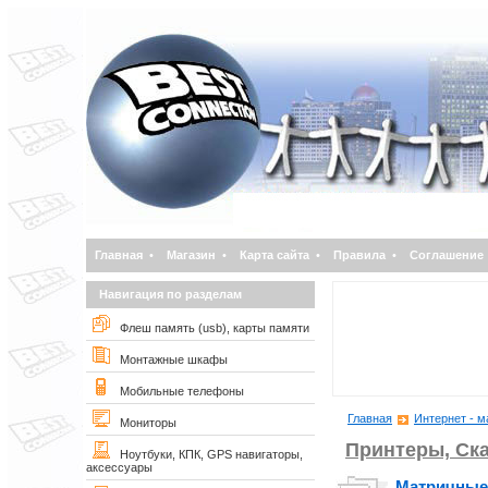
Главная
•
Магазин
•
Карта сайта
•
Правила
•
Соглашение
Навигация по разделам
Флеш память (usb), карты памяти
Монтажные шкафы
Мобильные телефоны
Главная
Интернет - м
Мониторы
Принтеры, Ск
Ноутбуки, КПК, GPS навигаторы,
аксессуары
Матричные