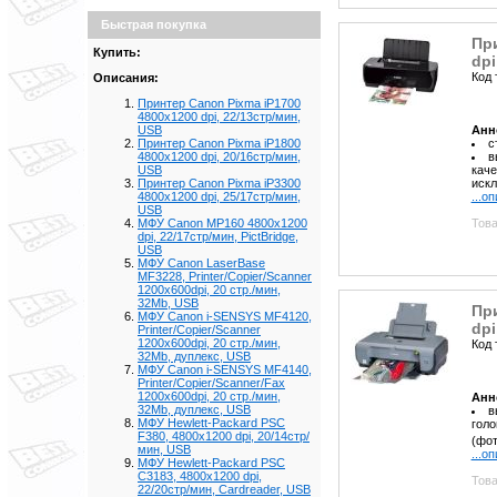
Быстрая покупка
При
Купить:
dpi
Код 
Описания:
Принтер Canon Pixma iP1700
4800x1200 dpi, 22/13стр/мин,
USB
Анн
Принтер Canon Pixma iP1800
с
4800x1200 dpi, 20/16стр/мин,
в
USB
каче
Принтер Canon Pixma iP3300
искл
4800x1200 dpi, 25/17стр/мин,
...о
USB
МФУ Canon MP160 4800x1200
Това
dpi, 22/17стр/мин, PictBridge,
USB
МФУ Canon LaserBase
MF3228, Printer/Copier/Scanner
1200х600dpi, 20 стр./мин,
32Mb, USB
При
МФУ Canon i-SENSYS MF4120,
dpi
Printer/Copier/Scanner
1200х600dpi, 20 стр./мин,
Код 
32Mb, дуплекс, USB
МФУ Canon i-SENSYS MF4140,
Printer/Copier/Scanner/Fax
1200х600dpi, 20 стр./мин,
Анн
32Mb, дуплекс, USB
в
МФУ Hewlett-Packard PSC
голо
F380, 4800x1200 dpi, 20/14стр/
(фот
мин, USB
...о
МФУ Hewlett-Packard PSC
C3183, 4800x1200 dpi,
Това
22/20стр/мин, Cardreader, USB