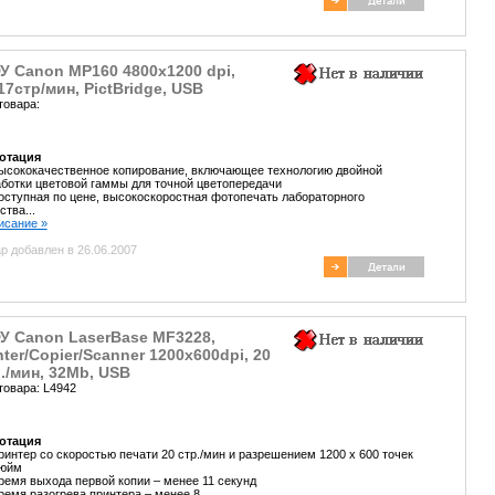
У Canon MP160 4800x1200 dpi,
17стр/мин, PictBridge, USB
товара:
отация
ысококачественное копирование, включающее технологию двойной
ботки цветовой гаммы для точной цветопередачи
оступная по цене, высокоскоростная фотопечать лабораторного
ства...
писание »
р добавлен в 26.06.2007
У Canon LaserBase MF3228,
nter/Copier/Scanner 1200х600dpi, 20
./мин, 32Mb, USB
товара: L4942
отация
ринтер со скоростью печати 20 стр./мин и разрешением 1200 x 600 точек
дюйм
ремя выхода первой копии – менее 11 секунд
ремя разогрева принтера – менее 8...