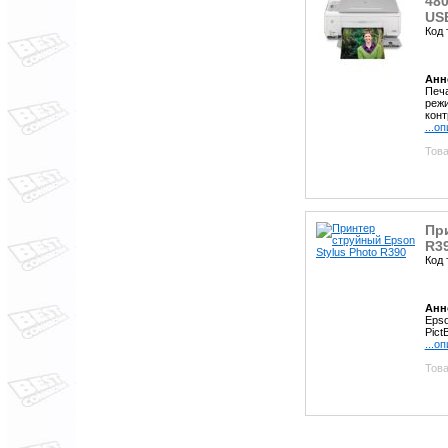
480
US
Код 
Анн
Печа
режи
конт
...о
Това
Пр
R3
Код 
Анн
Epso
Pict
...о
Това