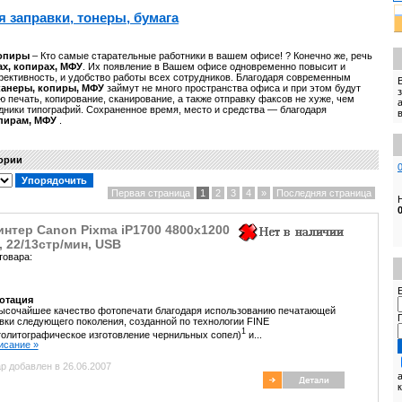
 заправки, тонеры, бумага
Копиры
– Кто самые старательные работники в вашем офисе! ? Конечно же, речь
ах, копирах, МФУ
. Их появление в Вашем офисе одновременно повысит и
фективность, и удобство работы всех сотрудников. Благодаря современным
канеры, копиры, МФУ
займут не много пространства офиса и при этом будут
 печать, копирование, сканирование, а также отправку факсов не хуже, чем
ники типографий. Сохраненное время, место и средства — благодаря
опирам, МФУ
.
гории
Первая страница
1
2
3
4
»
Последняя страница
нтер Canon Pixma iP1700 4800x1200
, 22/13стр/мин, USB
товара:
E
отация
ысочайшее качество фотопечати благодаря использованию печатающей
вки следующего поколения, созданной по технологии FINE
1
олитографическое изготовление чернильных сопел)
и...
писание »
р добавлен в 26.06.2007