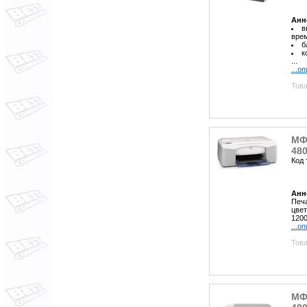
Анн
в
врем
б
к
...
...о
Това
МФУ
480
Код 
Анн
Печа
цвет
1200
...о
Това
МФУ