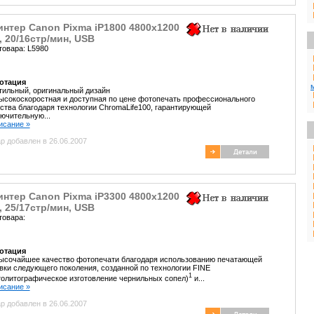
нтер Canon Pixma iP1800 4800x1200
, 20/16стр/мин, USB
товара: L5980
отация
тильный, оригинальный дизайн
ысокоскоростная и доступная по цене фотопечать профессионального
ства благодаря технологии ChromaLife100, гарантирующей
ючительную...
писание »
р добавлен в 26.06.2007
нтер Canon Pixma iP3300 4800x1200
, 25/17стр/мин, USB
товара:
отация
ысочайшее качество фотопечати благодаря использованию печатающей
вки следующего поколения, созданной по технологии FINE
1
олитографическое изготовление чернильных сопел)
и...
писание »
р добавлен в 26.06.2007