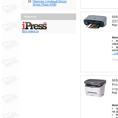
Принтер струйный Epson
Stylus Photo R390
МФ
Новости
22/
Код 
Все новости
Анн
в
обра
д
каче
...о
Това
МФ
Pri
стр
Код 
Анн
п
на 
в
в