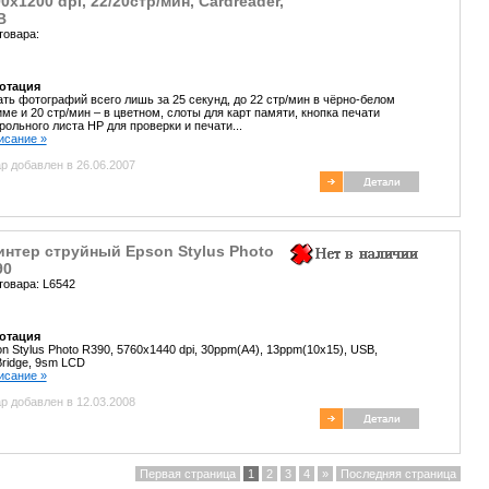
0x1200 dpi, 22/20стр/мин, Cardreader,
B
товара:
отация
ть фотографий всего лишь за 25 секунд, до 22 стр/мин в чёрно-белом
ме и 20 стр/мин – в цветном, слоты для карт памяти, кнопка печати
рольного листа HP для проверки и печати...
писание »
р добавлен в 26.06.2007
интер струйный Epson Stylus Photo
90
товара: L6542
отация
n Stylus Photo R390, 5760x1440 dpi, 30ppm(A4), 13ppm(10x15), USB,
Bridge, 9sm LCD
писание »
р добавлен в 12.03.2008
Первая страница
1
2
3
4
»
Последняя страница