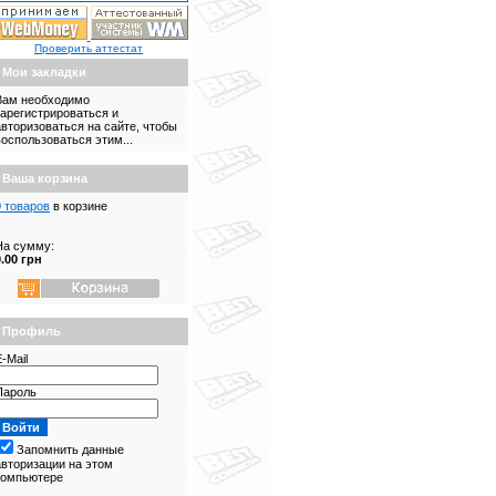
Проверить аттестат
Мои закладки
Вам необходимо
зарегистрироваться и
авторизоваться на сайте, чтобы
воспользоваться этим...
Ваша корзина
0 товаров
в корзине
На сумму:
0.00 грн
Профиль
-Mail
Пароль
Запомнить данные
авторизации на этом
компьютере