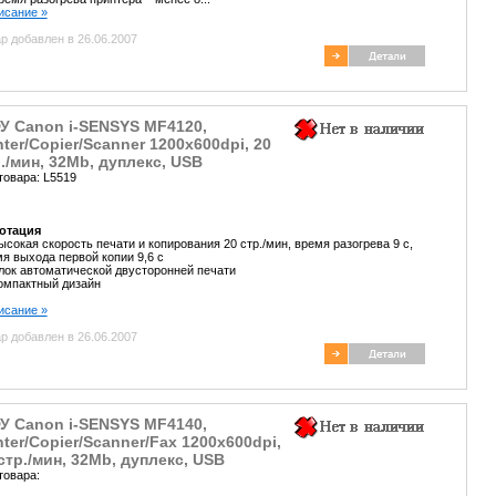
писание »
р добавлен в 26.06.2007
У Canon i-SENSYS MF4120,
nter/Copier/Scanner 1200х600dpi, 20
./мин, 32Mb, дуплекс, USB
товара: L5519
отация
ысокая скорость печати и копирования 20 стр./мин, время разогрева 9 с,
я выхода первой копии 9,6 с
лок автоматической двусторонней печати
омпактный дизайн
писание »
р добавлен в 26.06.2007
У Canon i-SENSYS MF4140,
nter/Copier/Scanner/Fax 1200х600dpi,
стр./мин, 32Mb, дуплекс, USB
товара: