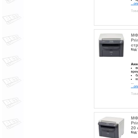
...о
Това
МФ
Pri
стр
Код 
Анн
в
врем
б
к
...
...о
Това
МФ
Pri
20 
Код 