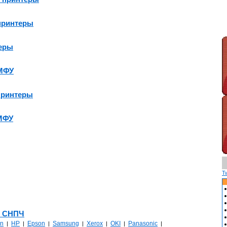
принтеры
еры
МФУ
принтеры
МФУ
T
, СНПЧ
n
HP
Epson
Samsung
Xerox
OKI
Panasonic
|
|
|
|
|
|
|