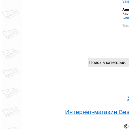
Зак
Анн
Кар
...о
Тов
Поиск в категории
Интернет-магазин Best
©