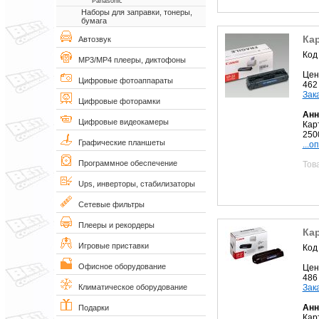
Panasonic
Наборы для заправки, тонеры,
бумага
Ка
Автозвук
Код
MP3/MP4 плееры, диктофоны
Цен
Цифровые фотоаппараты
462
Зак
Цифровые фоторамки
Анн
Цифровые видеокамеры
Кар
250
Графические планшеты
...о
Программное обеспечение
Тов
Ups, инверторы, стабилизаторы
Сетевые фильтры
Плееры и рекордеры
Ка
Игровые приставки
Код
Офисное оборудование
Цен
486
Зак
Климатическое оборудование
Анн
Подарки
Кар