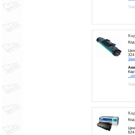
Тов
Ка
Код
Цен
324
Зак
Анн
Кар
...о
Тов
Ка
Код
Цен
624