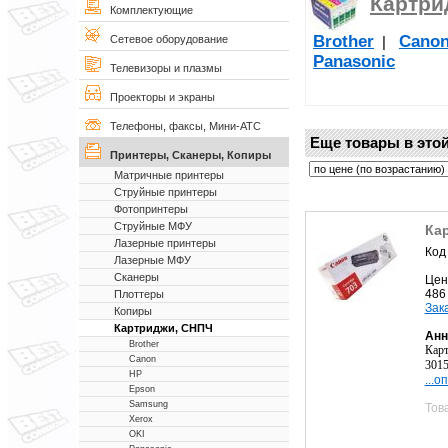
Картри
Комплектующие
Brother
Cano
|
Сетевое оборудование
Panasonic
Телевизоры и плазмы
Проекторы и экраны
Телефоны, факсы, Мини-АТС
Еще товары в этой
Принтеры, Сканеры, Копиры
Матричные принтеры
Струйные принтеры
Фотопринтеры
Струйные МФУ
Ка
Лазерные принтеры
Код
Лазерные МФУ
Сканеры
Цен
486
Плоттеры
Зак
Копиры
Картриджи, СНПЧ
Анн
Brother
Карт
Canon
3015
HP
...о
Epson
Samsung
Тов
Xerox
OKI