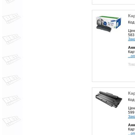
Ка
Код
Цен
583
Зак
Анн
Кар
...о
Тов
Ка
Код
Цен
599
Зак
Анн
Кар
...о