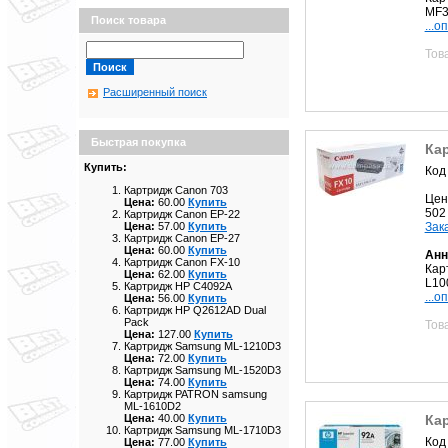
MF3
Поиск товара
...о
Тов
Расширенный поиск
Быстрая покупка
Ка
Купить:
Код
Картридж Canon 703
Цен
Цена:
60.00
Купить
502
Картридж Canon EP-22
Зак
Цена:
57.00
Купить
Картридж Canon EP-27
Цена:
60.00
Купить
Анн
Картридж Canon FX-10
Кар
Цена:
62.00
Купить
L10
Картридж HP C4092A
...о
Цена:
56.00
Купить
Картридж HP Q2612AD Dual
Pack
Тов
Цена:
127.00
Купить
Картридж Samsung ML-1210D3
Цена:
72.00
Купить
Картридж Samsung ML-1520D3
Цена:
74.00
Купить
Картридж PATRON samsung
ML-1610D2
Ка
Цена:
40.00
Купить
Картридж Samsung ML-1710D3
Код
Цена:
77.00
Купить