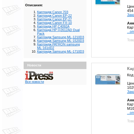
Описания:
Цен
454
Картридж Canon 703
Зак
Картридж Canon EP-22
Картридж Canon EP-27
Картридж Canon FX-10
Анн
Картридж HP C4092A
Кар
Картридж HP Q2612AD Dual
...о
Pack
Картридж Samsung ML-1210D3
Тов
Картридж Samsung ML-1520D3
Картридж PATRON samsung
ML-1610D2
Картридж Samsung ML-1710D3
Новости
Ка
Код
Все новости
Цен
102
Зак
Анн
Кар
M10
...о
Тов