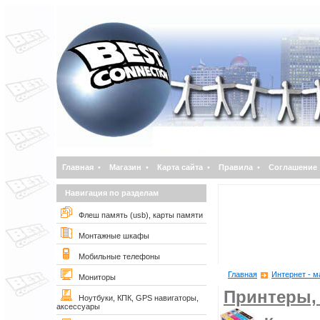
Главная
•
Магазин
•
Карта сайта
•
Правила
•
Соглашение
Навигация по разделам
Флеш память (usb), карты памяти
Монтажные шкафы
Мобильные телефоны
Главная
Интернет - м
Мониторы
Принтеры,
Ноутбуки, КПК, GPS навигаторы,
аксессуары