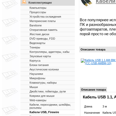
Кабели 
Комплектующие
Компьютеры
Процессоры
Устройства охлаждения
Все популярнее ис
Материнские платы
ПК и разнообразных
Barebone
фотоаппаратов, пле
Оперативная память
порой просто не обо
Жесткие диски
DVD приводы, FDD
Видеокарты
Тюнеры
Описание товара
Контроллеры, адаптеры, хабы
Звуковые карты
Корпуса
Блоки питания
Акустические колонки
Наушники
Микрофоны
Клавиатуры, наборы
Мыши
Описание товара
Джойстики, геймпады, рули
Коврики для мыши
Кабель USB 1.1,
Web-камеры
Кабели, переходники, шлейфы,
Длина
3 м
разъемы
Кабели USB, Firewire
Назначение
Кабель U