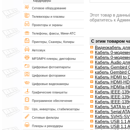
Кардридеры
Сетевое оборудование
Этот товар в данны
Телевизоры и плазмы
обратитесь к Адми
Проекторы и экраны
Телефоны, факсы, Мини-АТС
С этим товаром ч
Принтеры, Сканеры, Копиры
Видеокабель дл
Автозвук
Кабель 0-модемн
Кабель 0-модемны
MP3/MP4 плееры, диктофоны
Кабель Audio д
Кабель Gembird 
Цифровые фотоаппараты
кабель Gembird
Цифровые фоторамки
Кабель HDMI to D
Кабель HDMI-HD
Цифровые видеокамеры
Кабель HDMIa-HD
Кабель IEEE-1394
Графические планшеты
Кабель IEEE-1394
Программное обеспечение
Кабель IEEE-1394
Кабель SATA to e
Ups, инверторы, стабилизаторы
Кабель Serial ATA
Кабель SVHS-SVH
Сетевые фильтры
Кабель USB 1.1 A
Кабель USB 1.1 
Плееры и рекордеры