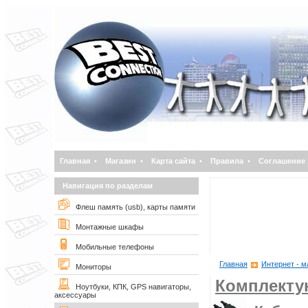
Главная
•
Магазин
•
Карта сайта
•
Правила
•
Соглашение
Навигация по разделам
Флеш память (usb), карты памяти
Монтажные шкафы
Мобильные телефоны
Главная
Интернет - м
Мониторы
Комплект
Ноутбуки, КПК, GPS навигаторы,
аксессуары