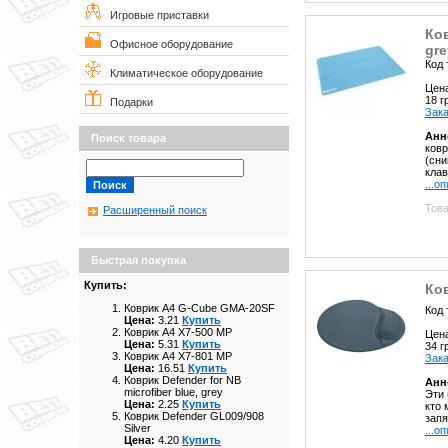
Игровые приставки
Ков
Офисное оборудование
gre
Код 
Климатическое оборудование
Цен
18 
Подарки
Зака
Анн
Поиск товара
ковр
(сни
клав
...о
Това
Расширенный поиск
Быстрая покупка
Купить:
Ков
Коврик A4 G-Cube GMA-20SF
Код 
Цена:
3.21
Купить
Коврик A4 X7-500 MP
Цен
Цена:
5.31
Купить
34 
Коврик A4 X7-801 MP
Зака
Цена:
16.51
Купить
Коврик Defender for NB
Анн
microfiber blue, grey
Эти 
Цена:
2.25
Купить
кто 
Коврик Defender GL009/908
запя
Silver
...о
Цена:
4.20
Купить