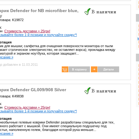
рик Defender for NB microfiber blue,
y
товара: K19872
а:
грн
Стоимость доставки = 25грн!
зывайте более 1-й позиции и получайте скидку*!
отация
ик для мышки; салфетка для очищения поверхности монитора от пыли
мает статическое электричество, не оставляет ворса); прокладка между
иатурой и экраном ноутбука, которая защищает...
писание »
р добавлен в 11.03.2011
рик Defender GL009/908 Silver
товара: K49838
а:
грн
Стоимость доставки = 25грн!
зывайте более 1-й позиции и получайте скидку*!
отация
необычные гелевые коврики Defender разработаны специально для тех,
много работает с мышкой. Они имеют специальную подушечку под
стье, наполненную гелем, благодаря которой рука меньше...
писание »