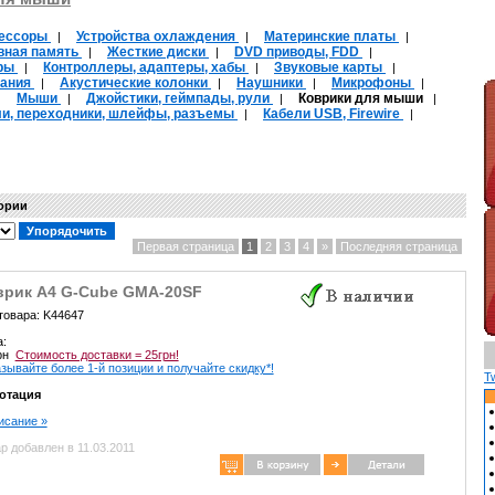
ессоры
Устройства охлаждения
Материнские платы
|
|
|
вная память
Жесткие диски
DVD приводы, FDD
|
|
|
ры
Контроллеры, адаптеры, хабы
Звуковые карты
|
|
|
тания
Акустические колонки
Наушники
Микрофоны
|
|
|
|
Мыши
Джойстики, геймпады, рули
Коврики для мыши
|
|
|
|
ли, переходники, шлейфы, разъемы
Кабели USB, Firewire
|
|
гории
Первая страница
1
2
3
4
»
Последняя страница
врик A4 G-Cube GMA-20SF
товара: K44647
а:
грн
Стоимость доставки = 25грн!
зывайте более 1-й позиции и получайте скидку*!
T
отация
писание »
р добавлен в 11.03.2011