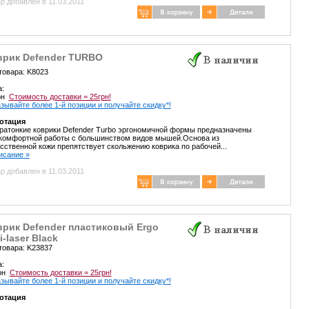
р добавлен в 11.03.2011
врик Defender TURBO
товара: K8023
а:
грн
Стоимость доставки = 25грн!
зывайте более 1-й позиции и получайте скидку*!
отация
ратонкие коврики Defender Turbo эргономичной формы предназначены
 комфортной работы с большинством видов мышей.Основа из
сственной кожи препятствует скольжению коврика по рабочей...
писание »
р добавлен в 11.03.2011
врик Defender пластиковый Ergo
i-laser Black
товара: K23837
а:
грн
Стоимость доставки = 25грн!
зывайте более 1-й позиции и получайте скидку*!
отация