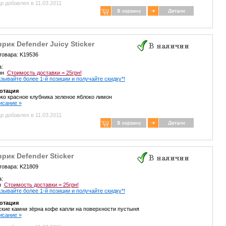
р добавлен в 11.03.2011
рик Defender Juicy Sticker
товара: K19536
а:
грн
Стоимость доставки = 25грн!
зывайте более 1-й позиции и получайте скидку*!
отация
ко красное клубника зеленое яблоко лимон
писание »
р добавлен в 11.03.2011
рик Defender Sticker
товара: K21809
а:
рн
Стоимость доставки = 25грн!
зывайте более 1-й позиции и получайте скидку*!
отация
кие камни зёрна кофе капли на поверхности пустыня
писание »