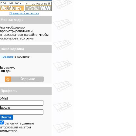
Проверить аттестат
Мои закладки
Вам необходимо
зарегистрироваться и
авторизоваться на сайте, чтобы
воспользоваться этим...
Ваша корзина
0 товаров
в корзине
На сумму:
0.00 грн
Профиль
-Mail
Пароль
Запомнить данные
авторизации на этом
компьютере