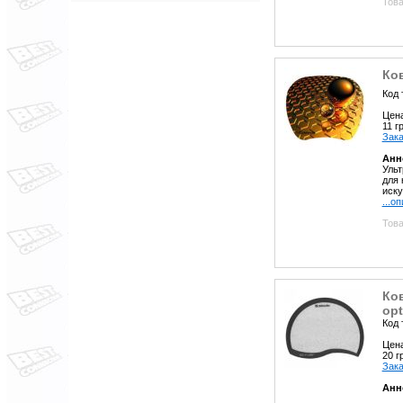
Това
Ко
Код 
Цен
11 
Зака
Анн
Ульт
для
иску
...о
Това
Ко
opt
Код 
Цен
20 
Зака
Анн