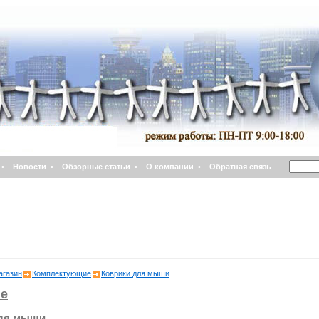
•
Новости
•
Обзорные статьи
•
О компании
•
Обратная связь
агазин
Комплектующие
Коврики для мыши
е
для мыши