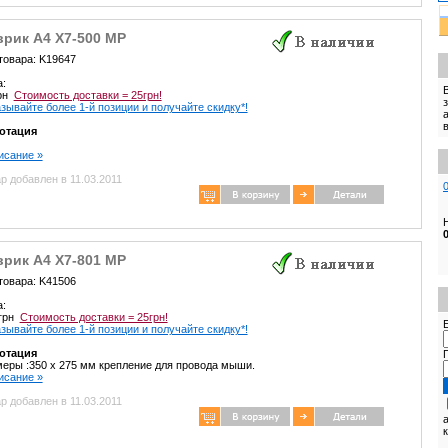
врик A4 X7-500 MP
товара: K19647
а:
грн
Стоимость доставки = 25грн!
зывайте более 1-й позиции и получайте скидку*!
отация
писание »
р добавлен в 11.03.2011
врик A4 X7-801 MP
товара: K41506
а:
 грн
Стоимость доставки = 25грн!
E
зывайте более 1-й позиции и получайте скидку*!
отация
еры :350 х 275 мм крепление для провода мыши.
писание »
р добавлен в 11.03.2011