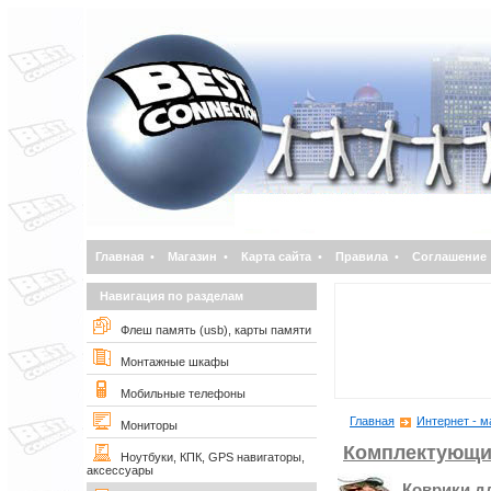
Главная
•
Магазин
•
Карта сайта
•
Правила
•
Соглашение
Навигация по разделам
Флеш память (usb), карты памяти
Монтажные шкафы
Мобильные телефоны
Главная
Интернет - м
Мониторы
Комплектующи
Ноутбуки, КПК, GPS навигаторы,
аксессуары
Коврики 