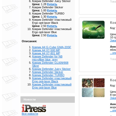
Коврик Defender Juicy Sticker
Това
Цена:
1.28
Купить
Коврик Defender Sticker
Цена:
1.00
Купить
Коврик Defender TURBO
Цена:
1.30
Купить
Коврик Defender пластиковый
Ков
Ergo opti-laser Black
Цена:
2.50
Купить
Код 
Коврик Defender пластиковый
Ergo opti-laser Blue
Цен
Цена:
2.50
Купить
10 
Зака
Описания:
Анн
Коврик A4 G-Cube GMA-20SF
ябло
Коврик A4 X7-500 MP
...о
Коврик A4 X7-801 MP
Коврик Defender for NB
Това
microfiber blue, grey
Коврик Defender GL009/908
Silver
Коврик Defender Juicy Sticker
Коврик Defender Sticker
Коврик Defender TURBO
Коврик Defender пластиковый
Ков
Ergo opti-laser Black
Коврик Defender пластиковый
Код 
Ergo opti-laser Blue
Цен
8 г
Зака
Новости
Анн
морс
...о
Все новости