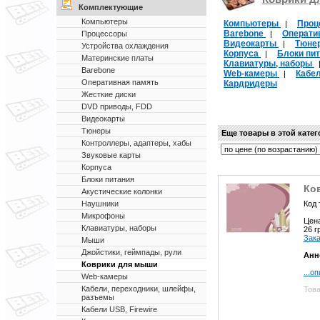
Комплектующие
Компьютеры
Компьютеры
Проц
|
Barebone
Операти
|
Процессоры
Видеокарты
Тюне
|
Устройства охлаждения
Корпуса
Блоки пи
|
Материнские платы
Клавиатуры, наборы
Barebone
Web-камеры
Кабе
|
Оперативная память
Кардридеры
Жесткие диски
DVD приводы, FDD
Видеокарты
Тюнеры
Еще товары в этой кате
Контроллеры, адаптеры, хабы
Звуковые карты
Корпуса
Блоки питания
Ко
Акустические колонки
Код 
Наушники
Микрофоны
Цен
Клавиатуры, наборы
26 
Зака
Мыши
Джойстики, геймпады, рули
Анн
Коврики для мыши
...о
Web-камеры
Кабели, переходники, шлейфы,
Това
разъемы
Кабели USB, Firewire