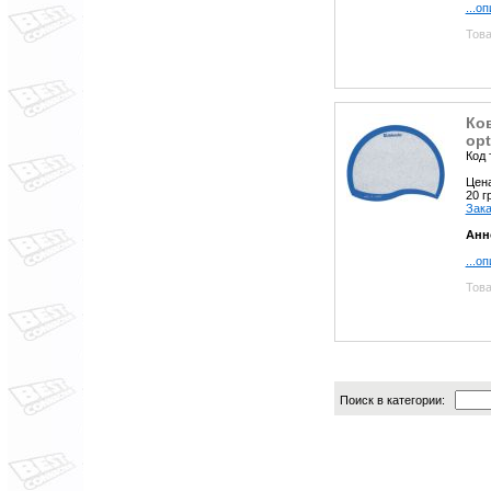
...о
Това
Ко
opt
Код 
Цен
20 
Зака
Анн
...о
Това
Поиск в категории: