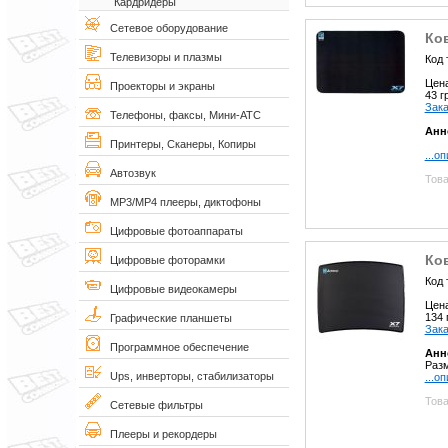
Кардридеры
Сетевое оборудование
Ко
Телевизоры и плазмы
Код 
Цен
Проекторы и экраны
43 
Зака
Телефоны, факсы, Мини-АТС
Анн
Принтеры, Сканеры, Копиры
...о
Автозвук
Това
MP3/MP4 плееры, диктофоны
Цифровые фотоаппараты
Ко
Цифровые фоторамки
Код 
Цифровые видеокамеры
Цен
134
Графические планшеты
Зака
Программное обеспечение
Анн
Разм
Ups, инверторы, стабилизаторы
...о
Това
Сетевые фильтры
Плееры и рекордеры