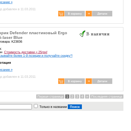
писание »
р добавлен в 11.03.2011
врик Defender пластиковый Ergo
i-laser Blue
товара: K23836
а:
грн
Стоимость доставки = 25грн!
зывайте более 1-й позиции и получайте скидку*!
отация
писание »
р добавлен в 11.03.2011
Первая страница
1
2
3
4
»
Последняя страница
Только в названии