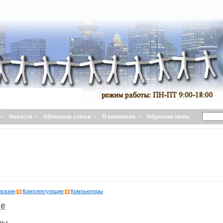
•
Новости
•
Обзорные статьи
•
О компании
•
Обратная связь
агазин
Комплектующие
Компьютеры
е
ры