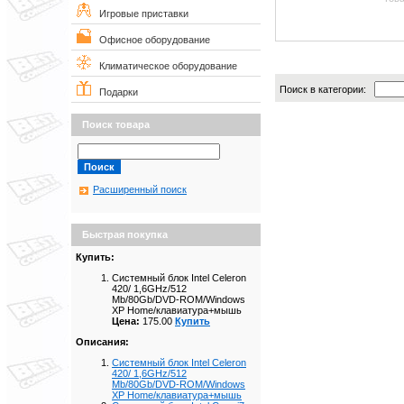
Игровые приставки
Офисное оборудование
Климатическое оборудование
Поиск в категории:
Подарки
Поиск товара
Расширенный поиск
Быстрая покупка
Купить:
Системный блок Intel Celeron
420/ 1,6GHz/512
Mb/80Gb/DVD-ROM/Windows
XP Home/клавиатура+мышь
Цена:
175.00
Купить
Описания:
Системный блок Intel Celeron
420/ 1,6GHz/512
Mb/80Gb/DVD-ROM/Windows
XP Home/клавиатура+мышь