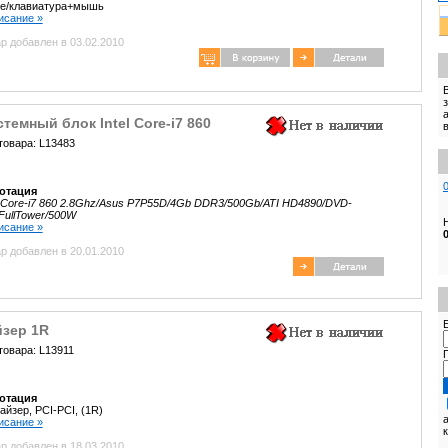
e/клавиатура+мышь
писание »
р добавлен в 03.02.2010
темный блок Intel Core-i7 860
товара: L13483
отация
l Core-i7 860 2.8Ghz/Asus P7P55D/4Gb DDR3/500Gb/ATI HD4890/DVD-
ullTower/500W
писание »
р добавлен в 20.01.2010
E
йзер 1R
товара: L13911
отация
айзер, PCI-PCI, (1R)
писание »
р добавлен в 18.03.2010