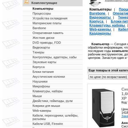
Комплектующие
Компьютеры
Компьютеры
Проц
|
Barebone
Операти
|
Процессоры
Видеокарты
Тюне
|
Устройства охлаждения
Корпуса
Блоки пи
|
Материнские платы
Клавиатуры, наборы
Barebone
Web-камеры
Кабе
|
Оперативная память
Кардридеры
Жесткие диски
DVD приводы, FDD
Компьютер
— Сегодня н
обработки информации, чт
Видеокарты
последние годы
компьюте
Тюнеры
рабочим инструментом, дл
Контроллеры, адаптеры, хабы
центром. Зачастую один и 
Звуковые карты
Корпуса
Еще товары в этой кате
Блоки питания
Акустические колонки
Наушники
Микрофоны
Сис
Клавиатуры, наборы
1,
Мыши
XP
Джойстики, геймпады, рули
Код 
Коврики для мыши
Цен
Web-камеры
141
Кабели, переходники, шлейфы,
Зака
разъемы
Анн
Кабели USB, Firewire
Сист