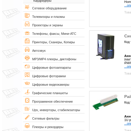
Кардридеры
Hom
...о
Сетевое оборудование
Това
Телевизоры и плазмы
Проекторы и экраны
Телефоны, факсы, Мини-АТС
Сис
Код 
Принтеры, Сканеры, Копиры
Автозвук
Анн
MP3/MP4 плееры, диктофоны
Inte
RW/F
...о
Цифровые фотоаппараты
Това
Цифровые фоторамки
Цифровые видеокамеры
Графические планшеты
Ра
Программное обеспечение
Код 
Ups, инверторы, стабилизаторы
Анн
Сетевые фильтры
1U р
...о
Плееры и рекордеры
Това