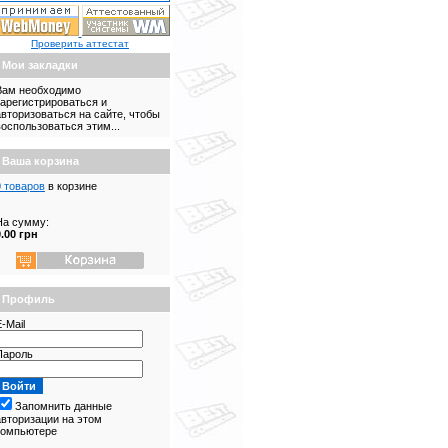
Проверить аттестат
Мои закладки
Вам необходимо
зарегистрироваться и
авторизоваться на сайте, чтобы
воспользоваться этим...
Ваша корзина
0 товаров
в корзине
На сумму:
0.00 грн
Профиль
-Mail
Пароль
Запомнить данные
авторизации на этом
компьютере