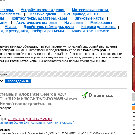
ессоры
Устройства охлаждения
Материнские платы
|
|
|
вная память
Жесткие диски
DVD приводы, FDD
|
|
|
ры
Контроллеры, адаптеры, хабы
Звуковые карты
|
|
|
тания
Акустические колонки
Наушники
Микрофоны
|
|
|
|
Мыши
Джойстики, геймпады, рули
Коврики для мыши
|
|
|
|
ли, переходники, шлейфы, разъемы
Кабели USB, Firewire
|
|
икого не надо убеждать, что компьютер — полезный массовый инструмент
о завтрашний день невозможно представить себе без
компьютеров
. В
р
прочно вошёл в нашу жизнь, быт и работу. Для кого-то он стал эффективным
я кого-то домашней игровой станцией или мультимедийным развлекательным
тот же
компьютер
успешно справляется со всеми этими функциями.
гории
темный блок Intel Celeron 420/
6GHz/512 Mb/80Gb/DVD-ROM/Windows
T
 Home/клавиатура+мышь
товара: L
а:
8 грн
Стоимость доставки = 25грн!
зывайте более 1-й позиции и получайте скидку*!
отация
емный блок Intel Celeron 420/ 1,6GHz/512 Mb/80Gb/DVD-ROM/Windows XP