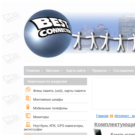
Главная
•
Магазин
•
Карта сайта
•
Правила
•
Соглашение
Навигация по разделам
Флеш память (usb), карты памяти
Монтажные шкафы
Мобильные телефоны
Главная
Интернет - м
Мониторы
Комплектующи
Ноутбуки, КПК, GPS навигаторы,
аксессуары
Компьюте