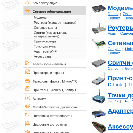
Комплектующие
Модем
Сетевое оборудование
D-Link
Zyxel
|
Модемы
Edimax
Dyna
|
Роутеры (маршрутизаторы)
Роутер
Сетевые карты
Свитчи (коммутаторы
Asus
Canyon
|
неуправляемые)
Сетевы
Принт-серверы
Точки доступа
Canyon
Link
|
Адаптеры WI-FI
Edimax
|
Аксессуары
Свитчи
Телевизоры и плазмы
Canyon
Gemb
|
Проекторы и экраны
Принт-
Телефоны, факсы, Мини-АТС
D-Link
T
|
Принтеры, Сканеры, Копиры
Точки д
Автозвук
D-Link
TP-Li
|
MP3/MP4 плееры, диктофоны
Адаптер
Цифровые фотоаппараты
Цифровые фоторамки
Аксесс