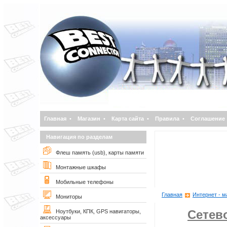
Главная
•
Магазин
•
Карта сайта
•
Правила
•
Соглашение
Навигация по разделам
Флеш память (usb), карты памяти
Монтажные шкафы
Мобильные телефоны
Главная
Интернет - м
Мониторы
Сетев
Ноутбуки, КПК, GPS навигаторы,
аксессуары