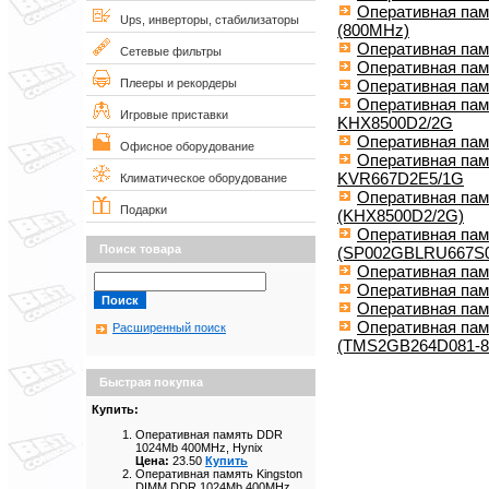
Оперативная пам
Ups, инверторы, стабилизаторы
(800MHz)
Оперативная пам
Сетевые фильтры
Оперативная пам
Оперативная пам
Плееры и рекордеры
Оперативная пам
Игровые приставки
KHX8500D2/2G
Оперативная пам
Офисное оборудование
Оперативная пам
KVR667D2E5/1G
Климатическое оборудование
Оперативная па
Подарки
(KHX8500D2/2G)
Оперативная пам
Поиск товара
(SP002GBLRU667S0
Оперативная па
Оперативная па
Оперативная па
Оперативная па
Расширенный поиск
(TMS2GB264D081-8
Быстрая покупка
Купить:
Оперативная память DDR
1024Mb 400MHz, Hynix
Цена:
23.50
Купить
Оперативная память Kingston
DIMM DDR 1024Mb 400MHz,