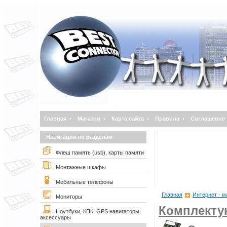
Главная
•
Магазин
•
Карта сайта
•
Правила
•
Соглашение
Навигация по разделам
Флеш память (usb), карты памяти
Монтажные шкафы
Мобильные телефоны
Главная
Интернет - м
Мониторы
Комплект
Ноутбуки, КПК, GPS навигаторы,
аксессуары