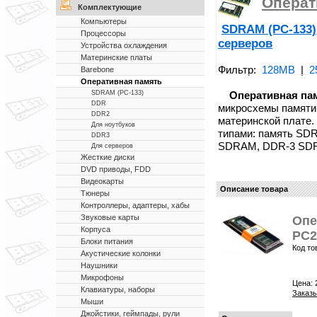
Операт
Комплектующие
Компьютеры
SDRAM (PC-133)
Процессоры
серверов
Устройства охлаждения
Материнские платы
Фильтр:
128MB
|
2
Barebone
Оперативная память
Оперативная па
SDRAM (PC-133)
DDR
микросхемы памяти
DDR2
материнской плате.
Для ноутбуков
типами: память SD
DDR3
SDRAM, DDR-3 SD
Для серверов
Жесткие диски
DVD приводы, FDD
Видеокарты
Описание товара
Тюнеры
Контроллеры, адаптеры, хабы
Звуковые карты
Опе
Корпуса
PC2
Блоки питания
Код то
Акустические колонки
Наушники
Микрофоны
Цена:
Клавиатуры, наборы
Заказы
Мыши
Джойстики, геймпады, рули