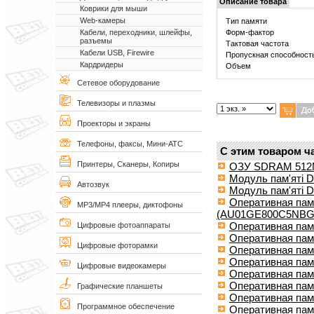
Описание товара
Коврики для мыши
Web-камеры
Тип памяти
Форм-фактор
Кабели, переходники, шлейфы,
разъемы
Тактовая частота
Кабели USB, Firewire
Пропускная способност
Кардридеры
Объем
Сетевое оборудование
Телевизоры и плазмы
Проекторы и экраны
Телефоны, факсы, Мини-АТС
С этим товаром ч
Принтеры, Сканеры, Копиры
ОЗУ SDRAM 512
Модуль пам'яті 
Автозвук
Модуль пам'яті 
Оперативная па
MP3/MP4 плееры, диктофоны
(AU01GE800C5NBG
Оперативная па
Цифровые фотоаппараты
Оперативная пам
Цифровые фоторамки
Оперативная пам
Оперативная памя
Цифровые видеокамеры
Оперативная пам
Оперативная пам
Графические планшеты
Оперативная пам
Программное обеспечение
Оперативная пам