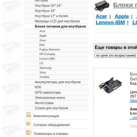
Нетбуки
Блоки 
Ноутбуки 10''-14''
Ноутбуки 15''
Acer
Apple
|
|
Ноутбуки 17'' и более
Матрицы LCD для ноутбуков
Lenovo-IBM
L
|
Блоки питания для ноутбуков
Acer
Apple
Asus
Dell
Еще товары в этой
Fujitsu-Siemens
HP-Compaq
Lenovo-IBM
LG
Samsung
Sony
Бл
Toshiba
Del
Аккумуляторы для ноутбуков
Код
КПК
Цен
GPS навигаторы
267
Электронные книги
Зак
Аксессуары
Сумки для ноутбуков
Анн
Бло
Комплектующие
...о
Сетевое оборудование
Тов
Телевизоры и плазмы