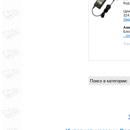
Код
Цен
324
Зак
Анн
Бло
...о
Тов
Поиск в категории