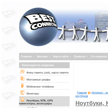
Главная
•
Магазин
•
Карта сайта
•
Правила
•
Соглашение
Навигация по разделам
Флеш память (usb), карты памяти
Монтажные шкафы
Мобильные телефоны
Главная
Интернет - м
Мониторы
ноутбуков
Ноутбуки, КПК, GPS
Ноутбуки, 
навигаторы, аксессуары