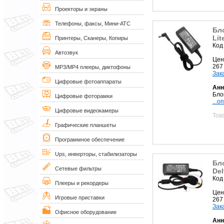
Проекторы и экраны
Телефоны, факсы, Мини-АТС
Бл
Lit
Принтеры, Сканеры, Копиры
Код
Автозвук
Цен
267
MP3/MP4 плееры, диктофоны
Зак
Цифровые фотоаппараты
Анн
Бло
Цифровые фоторамки
...о
Цифровые видеокамеры
Тов
Графические планшеты
Программное обеспечение
Ups, инверторы, стабилизаторы
Бл
Сетевые фильтры
Del
Код
Плееры и рекордеры
Цен
Игровые приставки
267
Зак
Офисное оборудование
Анн