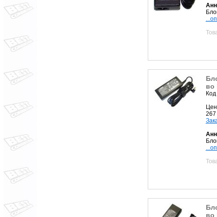
Анн
Бло
...о
Тов
Бло
во 
Код
Цен
267
Зак
Анн
Бло
...о
Тов
Бло
во 