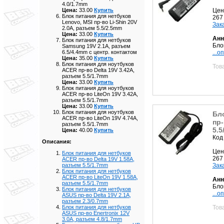
4.0/1.7mm
Цен
Цена:
33.00
Купить
Блок питания для нетбуков
267
Lenovo, MSI пр-во Li-Shin 20V
Зак
2.0A, разъем 5.5/2.5mm
Цена:
33.00
Купить
Анн
Блок питания для нетбуков
Бло
Samsung 19V 2.1A, разъем
...о
6.5/4.4mm с центр. контактом
Цена:
35.00
Купить
Блок питания для ноутбуков
Тов
ACER пр-во Delta 19V 3.42A,
разъем 5.5/1.7mm
Цена:
33.00
Купить
Блок питания для ноутбуков
ACER пр-во LiteOn 19V 3.42A,
разъем 5.5/1.7mm
Цена:
33.00
Купить
Блок питания для ноутбуков
Бло
ACER пр-во LiteOn 19V 4.74A,
пр-
разъем 5.5/1.7mm
5.5
Цена:
40.00
Купить
Код
Описания:
Цен
Блок питания для нетбуков
267
ACER пр-во Delta 19V 1.58A,
Зак
разъем 5.5/1.7mm
Блок питания для нетбуков
ACER пр-во LiteOn 19V 1.58A,
Анн
разъем 5.5/1.7mm
Бло
Блок питания для нетбуков
...о
ASUS пр-во Delta 19V 2.1A,
разъем 2.3/0.7mm
Тов
Блок питания для нетбуков
ASUS пр-во Enertronix 12V
3.0A, разъем 4.8/1.7mm