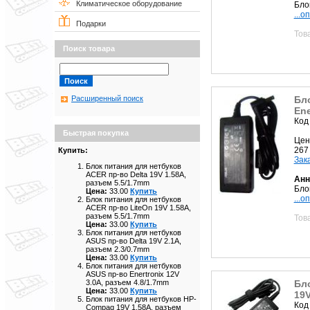
Климатическое оборудование
Бло
...о
Подарки
Тов
Поиск товара
Бл
Расширенный поиск
Ene
Код
Быстрая покупка
Цен
267
Купить:
Зак
Блок питания для нетбуков
ACER пр-во Delta 19V 1.58A,
Анн
разъем 5.5/1.7mm
Бло
Цена:
33.00
Купить
...о
Блок питания для нетбуков
ACER пр-во LiteOn 19V 1.58A,
разъем 5.5/1.7mm
Тов
Цена:
33.00
Купить
Блок питания для нетбуков
ASUS пр-во Delta 19V 2.1A,
разъем 2.3/0.7mm
Цена:
33.00
Купить
Блок питания для нетбуков
ASUS пр-во Enertronix 12V
Бл
3.0A, разъем 4.8/1.7mm
Цена:
33.00
Купить
19V
Блок питания для нетбуков HP-
Код
Compaq 19V 1.58A, разъем