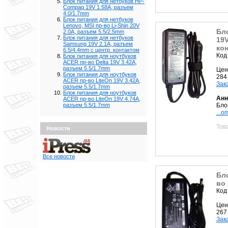
Блок питания для нетбуков HP-
Compaq 19V 1.58A, разъем
4.0/1.7mm
Блок питания для нетбуков
Lenovo, MSI пр-во Li-Shin 20V
Бл
2.0A, разъем 5.5/2.5mm
Блок питания для нетбуков
19V
Samsung 19V 2.1A, разъем
ко
6.5/4.4mm с центр. контактом
Код
Блок питания для ноутбуков
ACER пр-во Delta 19V 3.42A,
разъем 5.5/1.7mm
Цен
Блок питания для ноутбуков
284
ACER пр-во LiteOn 19V 3.42A,
Зак
разъем 5.5/1.7mm
Блок питания для ноутбуков
Анн
ACER пр-во LiteOn 19V 4.74A,
Бло
разъем 5.5/1.7mm
...о
Тов
Новости
Все новости
Бло
во 
Код
Цен
267
Зак