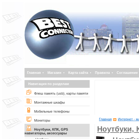
Главная
•
Магазин
•
Карта сайта
•
Правила
•
Соглашение
Навигация по разделам
Флеш память (usb), карты памяти
Монтажные шкафы
Мобильные телефоны
Главная
Интернет - м
Мониторы
Ноутбуки, 
Ноутбуки, КПК, GPS
навигаторы, аксессуары