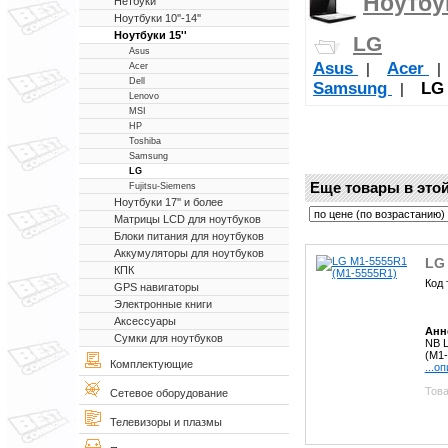
Ноутбук
Нетбуки
Ноутбуки 10''-14''
Ноутбуки 15''
LG
Asus
Asus
Acer
|
Acer
Dell
Samsung
LG
|
Lenovo
MSI
HP
Toshiba
Samsung
LG
Еще товары в этой
Fujitsu-Siemens
Ноутбуки 17'' и более
Матрицы LCD для ноутбуков
Блоки питания для ноутбуков
Аккумуляторы для ноутбуков
LG
КПК
Код 
GPS навигаторы
Электронные книги
Аксессуары
Анн
Сумки для ноутбуков
NB L
(M1
Комплектующие
...о
Това
Сетевое оборудование
Телевизоры и плазмы