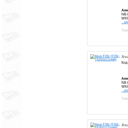
Анн
NB 
WXG
...о
Тов
As
Код
Анн
NB 
WXG
...о
Тов
As