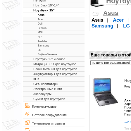
Ноутбук
Нетбуки
Ноутбуки 10''-14''
Ноутбуки 15''
Asus
Asus
Asus
Acer
|
Acer
Dell
Samsung
L
|
Lenovo
MSI
HP
Toshiba
Samsung
LG
Еще товары в этой
Fujitsu-Siemens
Ноутбуки 17'' и более
Матрицы LCD для ноутбуков
Блоки питания для ноутбуков
Аккумуляторы для ноутбуков
КПК
Но
GPS навигаторы
Код 
Электронные книги
Аксессуары
Сумки для ноутбуков
Анн
Хара
Комплектующие
Проц
Чипс
Пам
Сетевое оборудование
...
...о
Телевизоры и плазмы
Това