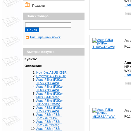
WXG
...о
Подарки
Тов
Поиск товара
Расширенный поиск
As
Код
Быстрая покупка
Купить:
Анн
Описания:
NB 
WXG
Ноутбук ASUS X51R
...о
Ноутбук ASUS A6Je
Asus F3Ka (F3Ka-
Тов
TL56SCCGAW)
Asus F3Ka (F3Ka-
TL60SCDGAW)
Asus F3Ke (F3Ke-
MK38S1AFWW)
Asus F3Ke (F3Ke-
TK55SCCGWW)
Asus F3Sa (F3Sa-
As
T750SCDGAW)
Asus F3Sr (F3Sr-
Код
T525S1CGAW)
Asus F3Sr (F3Sr-
T525S1CGWW)
Asus F3Sr (F3Sr-