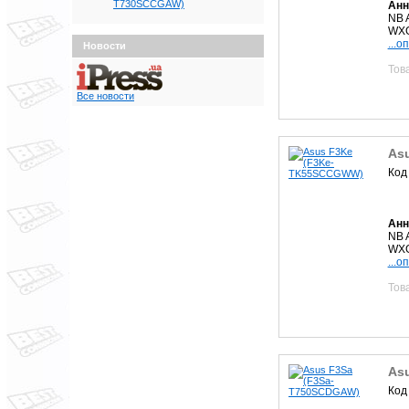
T730SCCGAW)
Анн
NB 
WXG
...о
Новости
Тов
Все новости
As
Код
Анн
NB 
WXG
...о
Тов
As
Код