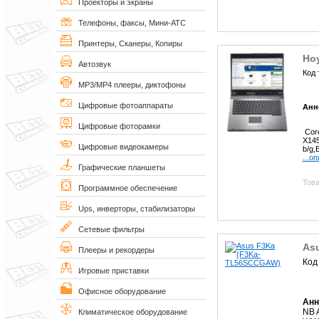
Проекторы и экраны
Телефоны, факсы, Мини-АТС
Принтеры, Сканеры, Копиры
Но
Автозвук
Код 
MP3/MP4 плееры, диктофоны
Цифровые фотоаппараты
Анн
Цифровые фоторамки
Core
X145
Цифровые видеокамеры
b/g,
...о
Графические планшеты
Това
Программное обеспечение
Ups, инверторы, стабилизаторы
Сетевые фильтры
As
Плееры и рекордеры
Код
Игровые приставки
Офисное оборудование
Анн
NB 
Климатическое оборудование