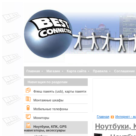
Главная
•
Магазин
•
Карта сайта
•
Правила
•
Соглашение
Навигация по разделам
Флеш память (usb), карты памяти
Монтажные шкафы
Мобильные телефоны
Главная
Интернет - м
Мониторы
Ноутбуки, 
Ноутбуки, КПК, GPS
навигаторы, аксессуары