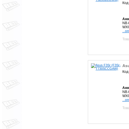
Код
Анн
NB 
WXG
...о
Тов
As
Код
Анн
NB 
WXG
...о
Тов