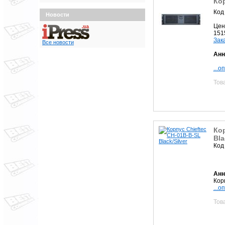
Кор
Код
Новости
Цен
151
Зак
Все новости
Анн
...о
Тов
Кор
Bla
Код
Анн
Корп
...о
Тов