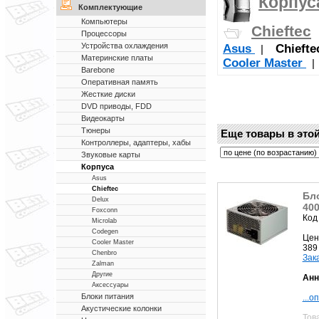
Корпус
Комплектующие
Компьютеры
Chieftec
Процессоры
Устройства охлаждения
Asus
Chiefte
|
Материнские платы
Cooler Master
Barebone
Оперативная память
Жесткие диски
DVD приводы, FDD
Видеокарты
Тюнеры
Еще товары в этой
Контроллеры, адаптеры, хабы
Звуковые карты
Корпуса
Asus
Chieftec
Бл
Delux
400
Foxconn
Код
Microlab
Codegen
Цен
Cooler Master
389
Chenbro
Зак
Zalman
Другие
Анн
Аксессуары
Блоки питания
...о
Акустические колонки
Тов