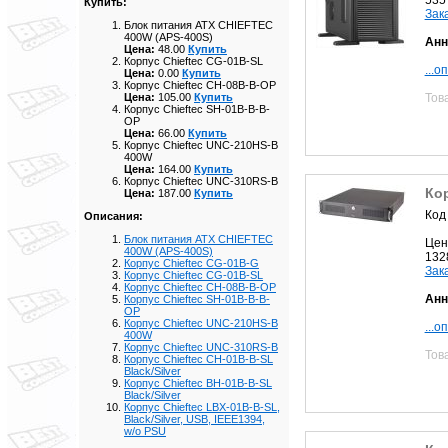
Купить:
Зак
Блок питания ATX CHIEFTEC
400W (APS-400S)
Анн
Цена:
48.00
Купить
Корпус Chieftec CG-01B-SL
...о
Цена:
0.00
Купить
Корпус Chieftec CH-08B-B-OP
Тов
Цена:
105.00
Купить
Корпус Chieftec SH-01B-B-B-
OP
Цена:
66.00
Купить
Корпус Chieftec UNC-210HS-B
400W
Цена:
164.00
Купить
Корпус Chieftec UNC-310RS-B
Ко
Цена:
187.00
Купить
Код
Описания:
Блок питания ATX CHIEFTEC
Цен
400W (APS-400S)
132
Корпус Chieftec CG-01B-G
Зак
Корпус Chieftec CG-01B-SL
Корпус Chieftec CH-08B-B-OP
Анн
Корпус Chieftec SH-01B-B-B-
OP
Корпус Chieftec UNC-210HS-B
...о
400W
Корпус Chieftec UNC-310RS-B
Тов
Корпус Chieftec CH-01B-B-SL
Black/Silver
Корпус Chieftec BH-01B-B-SL
Black/Silver
Корпус Chieftec LBX-01B-B-SL,
Black/Silver, USB, IEEE1394,
w/o PSU