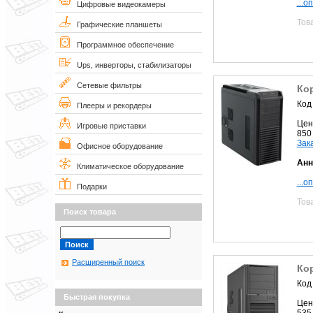
...о
Цифровые видеокамеры
Тов
Графические планшеты
Программное обеспечение
Ups, инверторы, стабилизаторы
Сетевые фильтры
Кор
Код
Плееры и рекордеры
Цен
Игровые приставки
850
Зак
Офисное оборудование
Анн
Климатическое оборудование
...о
Подарки
Тов
Поиск товара
Расширенный поиск
Кор
Код
Быстрая покупка
Цен
535