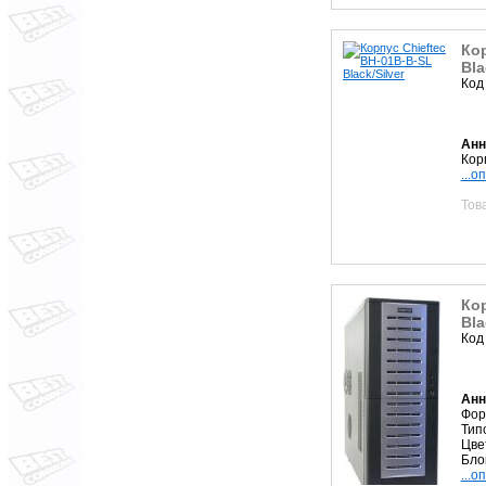
Кор
Bla
Код
Анн
Корп
...о
Тов
Кор
Bla
Код
Анн
Фор
Тип
Цве
Блок
...о