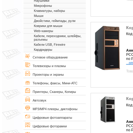
Наушники
Микрофоны
Клавиатуры, наборы
Мыши
Джойстики, геймпады, рули
Коврики для мыши
Кор
Web-камеры
Код
Кабели, переходники, шлейфы,
разъемы
Кабели USB, Firewire
Кардридеры
Анн
PCC
Сетевое оборудование
no 
...о
Телевизоры и плазмы
Тов
Проекторы и экраны
Телефоны, факсы, Мини-АТС
Принтеры, Сканеры, Копиры
Кор
Автозвук
Код
MP3/MP4 плееры, диктофоны
Цифровые фотоаппараты
Анн
PCC
Цифровые фоторамки
no 