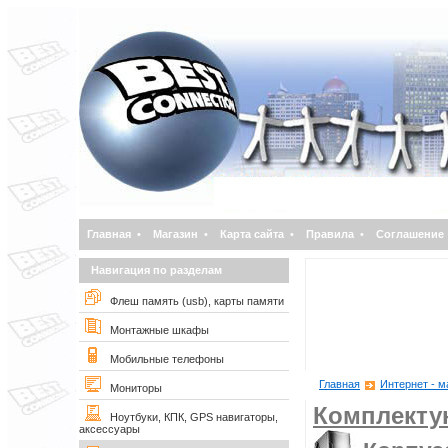
Главная
•
Магазин
•
Карта сайта
•
Правила
•
Соглашение
Навигация по разделам
Флеш память (usb), карты памяти
Монтажные шкафы
Мобильные телефоны
Главная
Интернет - м
Мониторы
Комплект
Ноутбуки, КПК, GPS навигаторы,
аксессуары