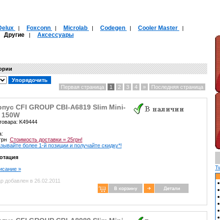
Delux
Foxconn
Microlab
Codegen
Cooler Master
|
|
|
|
|
Другие
Аксессуары
|
|
гории
Первая страница
1
2
3
4
»
Последняя страница
пус CFI GROUP CBI-A6819 Slim Mini-
X 150W
товара: K49444
а:
 грн
Стоимость доставки = 25грн!
зывайте более 1-й позиции и получайте скидку*!
отация
T
писание »
р добавлен в 26.02.2011