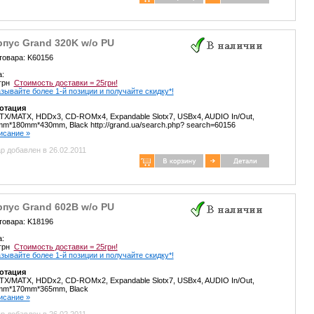
пус Grand 320K w/o PU
товара: K60156
а:
 грн
Стоимость доставки = 25грн!
зывайте более 1-й позиции и получайте скидку*!
отация
TX/MATX, HDDx3, CD-ROMx4, Expandable Slotx7, USBx4, AUDIO In/Out,
m*180mm*430mm, Black http://grand.ua/search.php? search=60156
писание »
р добавлен в 26.02.2011
пус Grand 602B w/o PU
товара: K18196
а:
 грн
Стоимость доставки = 25грн!
зывайте более 1-й позиции и получайте скидку*!
отация
TX/MATX, HDDx2, CD-ROMx2, Expandable Slotx7, USBx4, AUDIO In/Out,
mm*170mm*365mm, Black
писание »
р добавлен в 26.02.2011