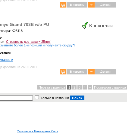
пус Grand 703B w/o PU
товара: K25118
а:
 грн
Стоимость доставки = 25грн!
зывайте более 1-й позиции и получайте скидку*!
отация
писание »
р добавлен в 26.02.2011
Первая страница
1
2
3
4
»
Последняя страница
Только в названии
Украинская Баннерная Сеть