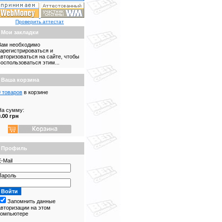
Проверить аттестат
Мои закладки
Вам необходимо
зарегистрироваться и
авторизоваться на сайте, чтобы
воспользоваться этим...
Ваша корзина
0 товаров
в корзине
На сумму:
0.00 грн
Профиль
-Mail
Пароль
Запомнить данные
авторизации на этом
компьютере