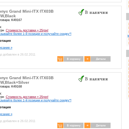
пус Grand Mini-ITX ITX03B
W,Black
товара: K49167
а:
 грн
Стоимость доставки = 25грн!
зывайте более 1-й позиции и получайте скидку*!
отация
писание »
р добавлен в 26.02.2011
пус Grand Mini-ITX ITX03B
W,Black+Silver
товара: K49168
а:
 грн
Стоимость доставки = 25грн!
зывайте более 1-й позиции и получайте скидку*!
отация
писание »
р добавлен в 26.02.2011