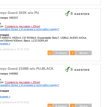
пус Grand 202K w/o PU
товара: K60157
а:
 грн
Стоимость доставки = 25грн!
зывайте более 1-й позиции и получайте скидку*!
отация
TX/MATX, HDDx4, CD-ROMx4, Expandable Slotx7, USBx2, AUDIO In/Out,
mm*190mm*430mm, Black, LCD DISPLAY
писание »
р добавлен в 26.02.2011
рпус Grand 2108B w/o PU,BLACK
товара: K46982
а:
 грн
Стоимость доставки = 25грн!
зывайте более 1-й позиции и получайте скидку*!
отация
писание »
р добавлен в 26.02.2011