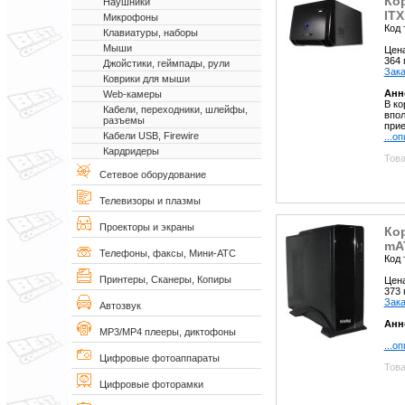
Кор
Наушники
IT
Микрофоны
Код 
Клавиатуры, наборы
Мыши
Цен
364
Джойстики, геймпады, рули
Зака
Коврики для мыши
Анн
Web-камеры
В ко
Кабели, переходники, шлейфы,
впол
разъемы
прие
Кабели USB, Firewire
...о
Кардридеры
Това
Сетевое оборудование
Телевизоры и плазмы
Проекторы и экраны
Ко
mA
Телефоны, факсы, Мини-АТС
Код 
Принтеры, Сканеры, Копиры
Цен
373
Зака
Автозвук
Анн
MP3/MP4 плееры, диктофоны
...о
Цифровые фотоаппараты
Това
Цифровые фоторамки