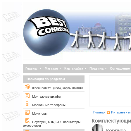
Главная
•
Магазин
•
Карта сайта
•
Правила
•
Соглашение
Навигация по разделам
Флеш память (usb), карты памяти
Монтажные шкафы
Мобильные телефоны
Главная
Интернет - м
Мониторы
Комплектующи
Ноутбуки, КПК, GPS навигаторы,
аксессуары
Корпуса