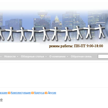
•
Новости
•
Обзорные статьи
•
О компании
•
Обратная связь
агазин
Комплектующие
Корпуса
Другие
е