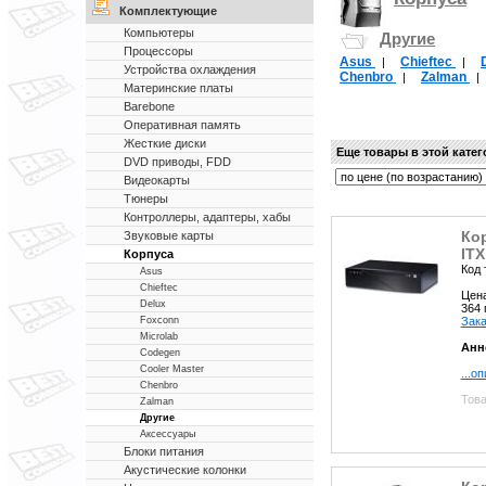
Комплектующие
Компьютеры
Другие
Процессоры
Asus
Chieftec
|
|
Устройства охлаждения
Chenbro
Zalman
|
Материнские платы
Barebone
Оперативная память
Жесткие диски
Еще товары в этой кате
DVD приводы, FDD
Видеокарты
Тюнеры
Контроллеры, адаптеры, хабы
Кор
Звуковые карты
IT
Корпуса
Код 
Asus
Chieftec
Цен
Delux
364
Зака
Foxconn
Microlab
Анн
Codegen
Cooler Master
...о
Chenbro
Това
Zalman
Другие
Аксессуары
Блоки питания
Акустические колонки