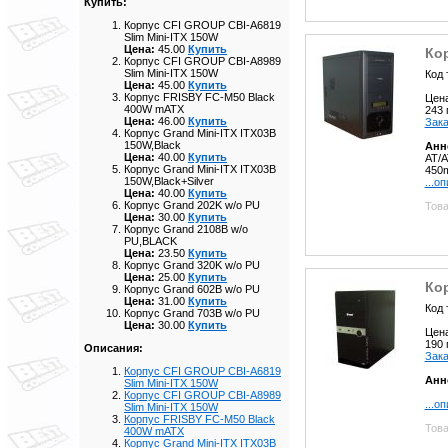
Купить:
Корпус CFI GROUP CBI-A6819
Slim Mini-ITX 150W
Цена:
45.00
Купить
Кор
Корпус CFI GROUP CBI-A8989
Slim Mini-ITX 150W
Код 
Цена:
45.00
Купить
Корпус FRISBY FC-M50 Black
Цен
400W mATX
243
Цена:
46.00
Купить
Зака
Корпус Grand Mini-ITX ITX03B
150W,Black
Анн
Цена:
40.00
Купить
AT/A
Корпус Grand Mini-ITX ITX03B
450
150W,Black+Silver
...о
Цена:
40.00
Купить
Корпус Grand 202K w/o PU
Това
Цена:
30.00
Купить
Корпус Grand 2108B w/o
PU,BLACK
Цена:
23.50
Купить
Корпус Grand 320K w/o PU
Цена:
25.00
Купить
Ко
Корпус Grand 602B w/o PU
Цена:
31.00
Купить
Код 
Корпус Grand 703B w/o PU
Цена:
30.00
Купить
Цен
190
Описания:
Зака
Корпус CFI GROUP CBI-A6819
Анн
Slim Mini-ITX 150W
Корпус CFI GROUP CBI-A8989
...о
Slim Mini-ITX 150W
Корпус FRISBY FC-M50 Black
Това
400W mATX
Корпус Grand Mini-ITX ITX03B