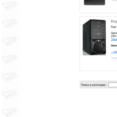
Кор
Код 
Цен
243
Зака
Анн
...о
Това
Поиск в категории: