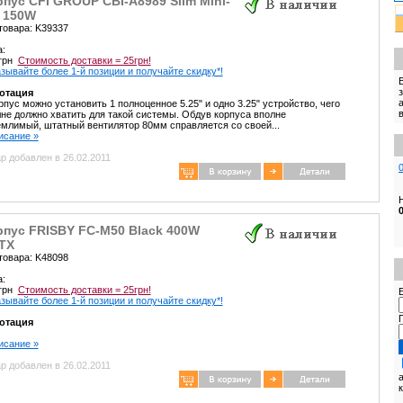
пус CFI GROUP CBI-A8989 Slim Mini-
X 150W
товара: K39337
а:
 грн
Стоимость доставки = 25грн!
зывайте более 1-й позиции и получайте скидку*!
отация
рпус можно установить 1 полноценное 5.25" и одно 3.25" устройство, чего
не должно хватить для такой системы. Обдув корпуса вполне
млимый, штатный вентилятор 80мм справляется со своей...
писание »
р добавлен в 26.02.2011
рпус FRISBY FC-M50 Black 400W
TX
товара: K48098
а:
 грн
Стоимость доставки = 25грн!
E
зывайте более 1-й позиции и получайте скидку*!
отация
писание »
р добавлен в 26.02.2011