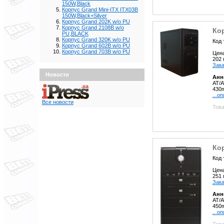
150W,Black
Корпус Grand Mini-ITX ITX03B
150W,Black+Silver
Корпус Grand 202K w/o PU
Корпус Grand 2108B w/o
Кор
PU,BLACK
Корпус Grand 320K w/o PU
Код 
Корпус Grand 602B w/o PU
Корпус Grand 703B w/o PU
Цен
202
Зака
Новости
Анн
AT/A
430m
...о
Все новости
Това
Кор
Код 
Цен
251
Зака
Анн
AT/A
450
...о
Това