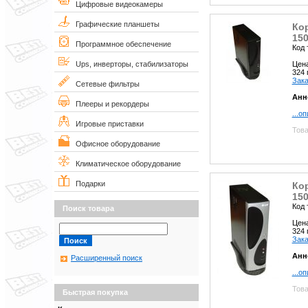
Цифровые видеокамеры
Графические планшеты
Кор
150
Программное обеспечение
Код 
Цен
Ups, инверторы, стабилизаторы
324
Зака
Сетевые фильтры
Анн
Плееры и рекордеры
...о
Игровые приставки
Това
Офисное оборудование
Климатическое оборудование
Подарки
Кор
150
Код 
Поиск товара
Цен
324
Зака
Анн
Расширенный поиск
...о
Това
Быстрая покупка