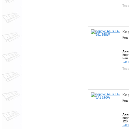
Това
Ко
Код 
Анн
Корп
Fan
...о
Това
Ко
Код 
Анн
Корп
120
...о