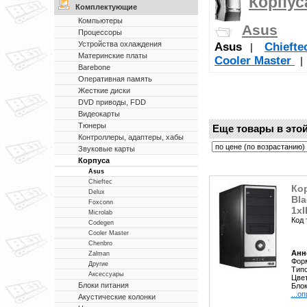
Корпус
Комплектующие
Компьютеры
Asus
Процессоры
Устройства охлаждения
Asus
Chieft
|
Материнские платы
Cooler Master
Barebone
Оперативная память
Жесткие диски
DVD приводы, FDD
Видеокарты
Тюнеры
Еще товары в этой
Контроллеры, адаптеры, хабы
Звуковые карты
Корпуса
Asus
Chieftec
Кор
Delux
Bla
Foxconn
1x
Microlab
Код 
Codegen
Cooler Master
Chenbro
Анн
Zalman
Форм
Другие
Типо
Аксессуары
Цвет
Блоки питания
Блок
...о
Акустические колонки