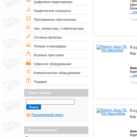
Типо
Цифровые видеокамеры
Цвет
Блок
Графические планшеты
...о
Това
Программное обеспечение
Ups, инверторы, стабилизаторы
Сетевые фильтры
Плееры и рекордеры
Кор
Код 
Игровые приставки
Офисное оборудование
Анн
Корп
Климатическое оборудование
...о
Подарки
Това
Поиск товара
Кор
Расширенный поиск
Код 
Быстрая покупка
Анн
Корп