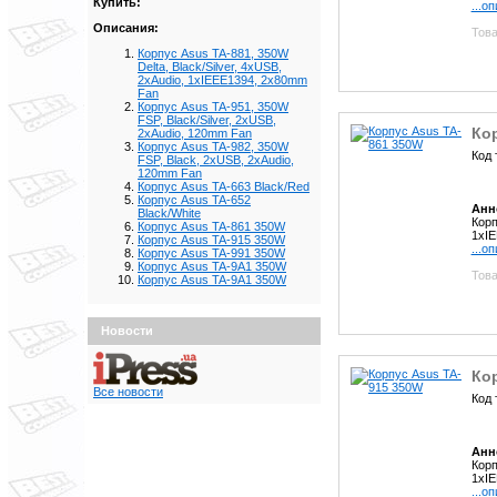
Купить:
...о
Описания:
Това
Корпус Asus TA-881, 350W
Delta, Black/Silver, 4xUSB,
2xAudio, 1xIEEE1394, 2х80mm
Fan
Корпус Asus TA-951, 350W
FSP, Black/Silver, 2xUSB,
Ко
2xAudio, 120mm Fan
Корпус Asus TA-982, 350W
Код 
FSP, Black, 2xUSB, 2xAudio,
120mm Fan
Корпус Asus TA-663 Black/Red
Корпус Asus TA-652
Анн
Black/White
Корп
Корпус Asus TA-861 350W
1xI
Корпус Asus TA-915 350W
...о
Корпус Asus TA-991 350W
Корпус Asus TA-9A1 350W
Това
Корпус Asus TA-9A1 350W
Новости
Ко
Все новости
Код 
Анн
Корп
1xI
...о