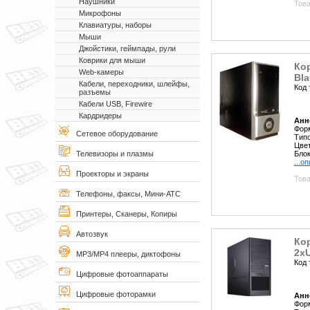
Наушники
Това
Микрофоны
Клавиатуры, наборы
Мыши
Джойстики, геймпады, рули
Коврики для мыши
Кор
Web-камеры
Bla
Кабели, переходники, шлейфы,
Код 
разъемы
Кабели USB, Firewire
Кардридеры
Анн
Форм
Сетевое оборудование
Типо
Цвет
Блок
Телевизоры и плазмы
...о
Проекторы и экраны
Това
Телефоны, факсы, Мини-АТС
Принтеры, Сканеры, Копиры
Автозвук
Кор
2x
MP3/MP4 плееры, диктофоны
Код 
Цифровые фотоаппараты
Цифровые фоторамки
Анн
Фор