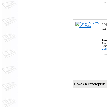
Това
Ко
Код 
Анн
Корп
120
...о
Това
Поиск в категории