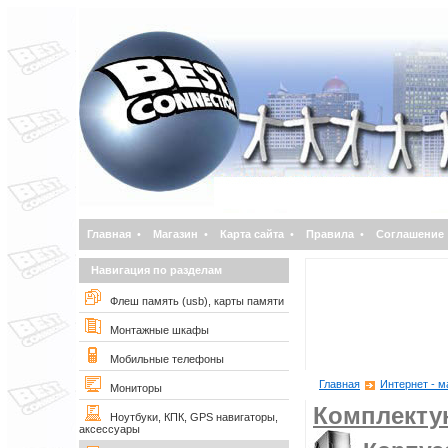
Главная
•
Магазин
•
Карта сайта
•
Правила
•
Соглашение
Навигация по разделам
Флеш память (usb), карты памяти
Монтажные шкафы
Мобильные телефоны
Главная
Интернет - м
Мониторы
Комплект
Ноутбуки, КПК, GPS навигаторы,
аксессуары