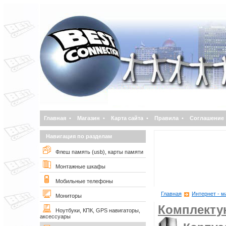
Главная
•
Магазин
•
Карта сайта
•
Правила
•
Соглашение
Навигация по разделам
Флеш память (usb), карты памяти
Монтажные шкафы
Мобильные телефоны
Главная
Интернет - м
Мониторы
Комплект
Ноутбуки, КПК, GPS навигаторы,
аксессуары