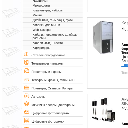
Наушники
Микрофоны
Клавиатуры, наборы
Мыши
Джойстики, геймпады, рули
Кор
Коврики для мыши
Код
Web-камеры
Кабели, переходники, шлейфы,
разъемы
Кабели USB, Firewire
Анн
Кардридеры
Фор
Тип
Сетевое оборудование
Цве
Бло
Телевизоры и плазмы
...о
Проекторы и экраны
Тов
Телефоны, факсы, Мини-АТС
Принтеры, Сканеры, Копиры
Автозвук
Ак
Sil
MP3/MP4 плееры, диктофоны
Код
Цифровые фотоаппараты
Цифровые фоторамки
Анн