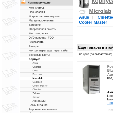
Корпус
Комплектующие
Компьютеры
Microlab
Процессоры
Устройства охлаждения
Asus
Chieft
|
Материнские платы
Cooler Master
Barebone
Оперативная память
Жесткие диски
DVD приводы, FDD
Видеокарты
Тюнеры
Еще товары в этой
Контроллеры, адаптеры, хабы
Звуковые карты
Корпуса
Asus
Кор
Chieftec
Bla
Delux
Aud
Foxconn
Код
Microlab
Codegen
Cooler Master
Chenbro
Анн
Zalman
Цвет
Другие
Бло
Аксессуары
...о
Блоки питания
Акустические колонки
Тов