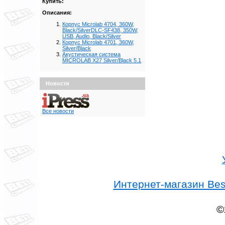
Купить:
Описания:
Корпус Microlab 4704, 360W,
Black/SilverDLC-SF438, 350W,
USB, Audio, Black/Silver
Корпус Microlab 4701, 360W,
Silver/Black
Акустическая система
MICROLAB X27 Silver/Black 5.1
Новости
Все новости
Интернет-магазин Best
©