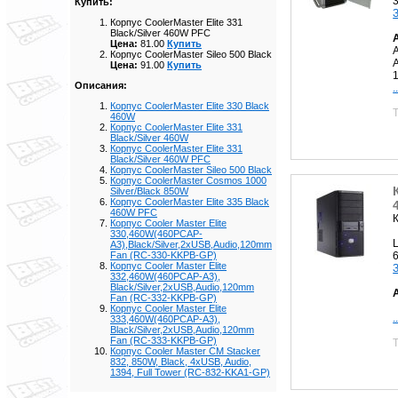
Купить:
Корпус CoolerMaster Elite 331
Black/Silver 460W PFC
Цена:
81.00
Купить
Корпус CoolerMaster Sileo 500 Black
Цена:
91.00
Купить
Описания:
.
Корпус CoolerMaster Elite 330 Black
460W
Корпус CoolerMaster Elite 331
Black/Silver 460W
Корпус CoolerMaster Elite 331
Black/Silver 460W PFC
Корпус CoolerMaster Sileo 500 Black
Корпус CoolerMaster Cosmos 1000
Silver/Black 850W
Корпус CoolerMaster Elite 335 Black
460W PFC
Корпус Cooler Master Elite
330,460W(460PCAP-
A3),Black/Silver,2xUSB,Audio,120mm
Fan (RC-330-KKPB-GP)
Корпус Cooler Master Elite
332,460W(460PCAP-A3),
Black/Silver,2xUSB,Audio,120mm
Fan (RC-332-KKPB-GP)
Корпус Cooler Master Elite
.
333,460W(460PCAP-A3),
Black/Silver,2xUSB,Audio,120mm
Fan (RC-333-KKPB-GP)
Корпус Cooler Master CM Stacker
832, 850W, Black, 4xUSB, Audio,
1394, Full Tower (RC-832-KKA1-GP)