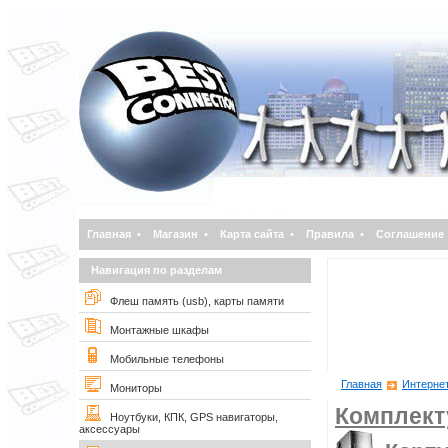
Главная
•
Магазин
•
Карта сайта
•
Правила
•
Соглашение
Навигация по разделам
Флеш память (usb), карты памяти
Монтажные шкафы
Мобильные телефоны
Главная
Интернет
Мониторы
Комплек
Ноутбуки, КПК, GPS навигаторы,
аксессуары