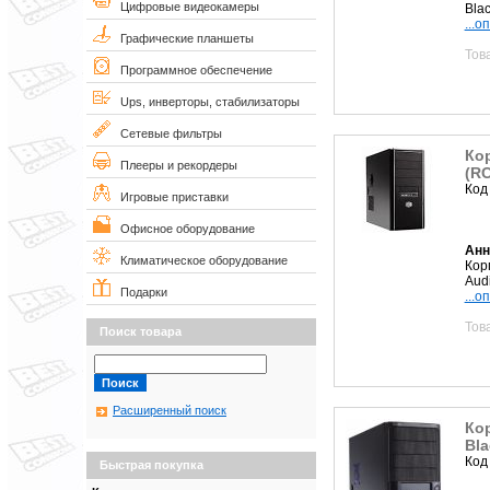
Цифровые видеокамеры
Bla
...о
Графические планшеты
Тов
Программное обеспечение
Ups, инверторы, стабилизаторы
Сетевые фильтры
Кор
Плееры и рекордеры
(R
Код
Игровые приставки
Офисное оборудование
Анн
Климатическое оборудование
Кор
Aud
Подарки
...о
Тов
Поиск товара
Расширенный поиск
Кор
Bla
Код
Быстрая покупка