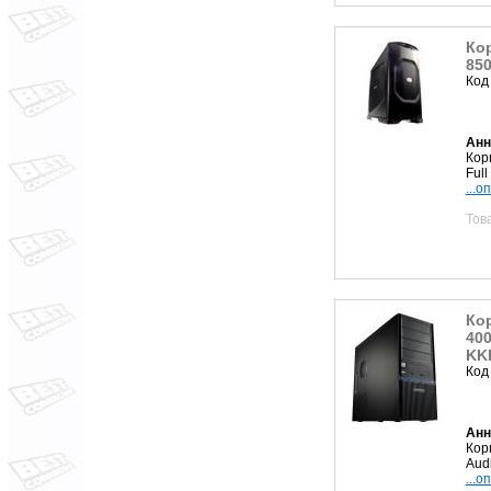
Кор
850
Код
Анн
Корп
Ful
...о
Тов
Кор
400
KK
Код
Анн
Кор
Aud
...о