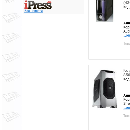
(43
Код
Все новости
Анн
Кор
Aud
...о
Тов
Кор
850
Код
Анн
Кор
Sil
...о
Тов