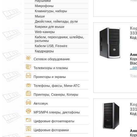
Наушники
Микрофоны
Клавиатуры, наборы
Мыши
Джойстики, геймпады, рули
Коврики для мыши
Кор
Web-камеры
333
Кабели, переходники, шлейфы,
Код
разъемы
Кабели USB, Firewire
Кардридеры
Анн
Кор
Сетевое оборудование
Bla
...о
Телевизоры и плазмы
Тов
Проекторы и экраны
Телефоны, факсы, Мини-АТС
Принтеры, Сканеры, Копиры
Автозвук
Кор
331
MP3/MP4 плееры, диктофоны
Код
Цифровые фотоаппараты
Цифровые фоторамки
Анн
Кор