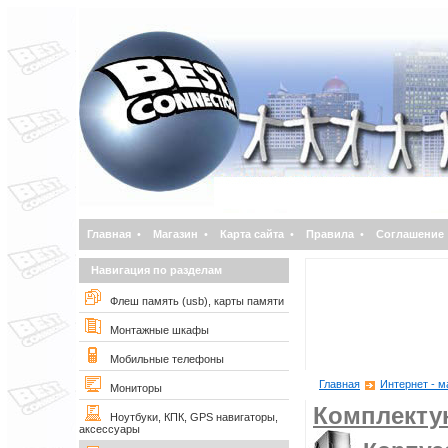
Главная
•
Магазин
•
Карта сайта
•
Правила
•
Соглашение
Навигация по разделам
Флеш память (usb), карты памяти
Монтажные шкафы
Мобильные телефоны
Главная
Интернет - м
Мониторы
Комплект
Ноутбуки, КПК, GPS навигаторы,
аксессуары