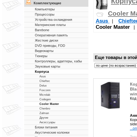
Корпус
Комплектующие
Компьютеры
Cooler M
Процессоры
Устройства охлаждения
Asus
Chieft
|
Материнские платы
Cooler Master
Barebone
Оперативная память
Жесткие диски
DVD приводы, FDD
Видеокарты
Тюнеры
Еще товары в этой
Контроллеры, адаптеры, хабы
Звуковые карты
Корпуса
Asus
Chieftec
Кор
Delux
Bla
Foxconn
wi
Microlab
Код
Codegen
Cooler Master
Chenbro
Zalman
Анн
Другие
Корп
Аксессуары
sid
Блоки питания
...о
Акустические колонки
Тов