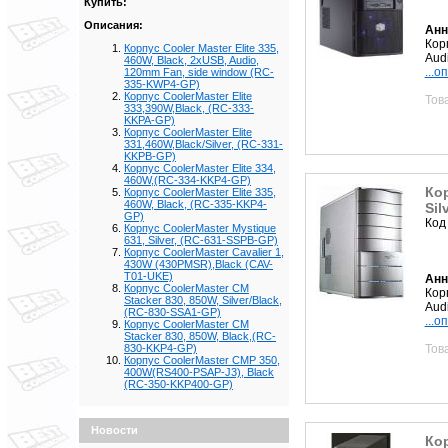
Купить:
Описания:
Анн
Кор
Корпус Cooler Master Elite 335,
Aud
460W, Black, 2xUSB, Audio,
...о
120mm Fan, side window (RC-
335-KWP4-GP)
Корпус CoolerMaster Elite
Тов
333,390W,Black, (RC-333-
KKPA-GP)
Корпус CoolerMaster Elite
331,460W,Black/Silver, (RC-331-
KKPB-GP)
Корпус CoolerMaster Elite 334,
460W,(RC-334-KKP4-GP)
Кор
Корпус CoolerMaster Elite 335,
460W, Black, (RC-335-KKP4-
Sil
GP)
Код
Корпус CoolerMaster Mystique
631, Silver, (RC-631-SSPB-GP)
Корпус CoolerMaster Cavalier 1,
430W (430PMSR),Black (CAV-
T01-UKE)
Анн
Корпус CoolerMaster CM
Кор
Stacker 830, 850W, Silver/Black,
Aud
(RC-830-SSA1-GP)
...о
Корпус CoolerMaster CM
Stacker 830, 850W, Black,(RC-
Тов
830-KKP4-GP)
Корпус CoolerMaster CMP 350,
400W(RS400-PSAP-J3), Black
(RC-350-KKP400-GP)
Новости
Кор