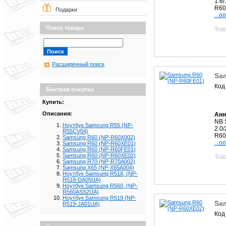
1.6
R60
Подарки
...о
Поиск товара
Тов
Расширенный поиск
Sa
Код
Быстрая покупка
Купить:
Описания:
Анн
NB 
Ноутбук Samsung R55 (NP-
2.0
R55CV04)
R60
Samsung R60 (NP-R60X002)
...о
Samsung R60 (NP-R60XE01)
Samsung R60 (NP-R60FE01)
Samsung R60 (NP-R60XE02)
Тов
Samsung R70 (NP-R70A002)
Samsung X65 (NP-X65A004)
Ноутбук Samsung R518, (NP-
R518-DA05UA)
Ноутбук Samsung R560, (NP-
R560ASS2UA)
Ноутбук Samsung R519 (NP-
Sa
R519-JA01UA)
Код