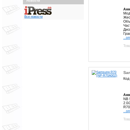
Новости
Анн
Мод
Все новости
Жес
Объ
Час
Дис
Граф
...о
Тов
Sa
Код
Анн
NB 
2.0
R70
...о
Тов