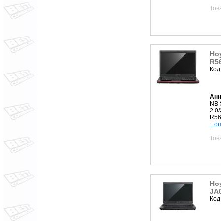
Тов
Ноу
R5
Код
Анн
NB 
2.0
R56
...о
Тов
Но
JA
Код