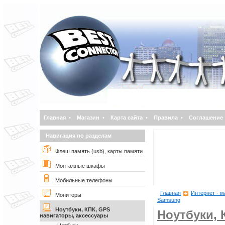
Главная
•
Магазин
•
Карта сайта
•
Правила
•
Соглашение
Навигация по разделам
Флеш память (usb), карты памяти
Монтажные шкафы
Мобильные телефоны
Главная
Интернет - м
Мониторы
Samsung
Ноутбуки, КПК, GPS
Ноутбуки, 
навигаторы, аксессуары