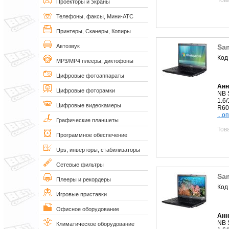
Проекторы и экраны
Телефоны, факсы, Мини-АТС
Принтеры, Сканеры, Копиры
Sa
Автозвук
Код
MP3/MP4 плееры, диктофоны
Цифровые фотоаппараты
Анн
Цифровые фоторамки
NB 
1.6
Цифровые видеокамеры
R60
...о
Графические планшеты
Тов
Программное обеспечение
Ups, инверторы, стабилизаторы
Сетевые фильтры
Sa
Плееры и рекордеры
Код
Игровые приставки
Офисное оборудование
Анн
NB 
Климатическое оборудование