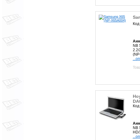
Sa
Код
Анн
NB 
2.2
(NP
...о
Тов
Ноу
DA
Код
Анн
NB 
HD/
...о