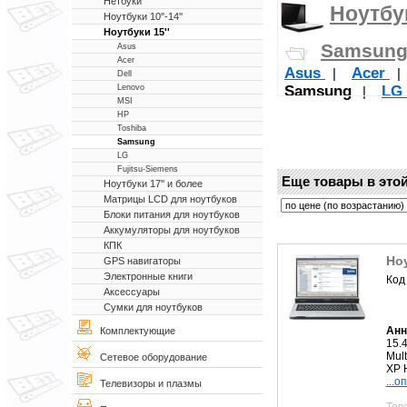
Нетбуки
Ноутбук
Ноутбуки 10''-14''
Ноутбуки 15''
Samsun
Asus
Acer
Asus
Acer
|
Dell
Samsung
LG
Lenovo
|
MSI
HP
Toshiba
Samsung
LG
Fujitsu-Siemens
Еще товары в этой
Ноутбуки 17'' и более
Матрицы LCD для ноутбуков
Блоки питания для ноутбуков
Аккумуляторы для ноутбуков
КПК
Но
GPS навигаторы
Электронные книги
Код
Аксессуары
Сумки для ноутбуков
Анн
Комплектующие
15.
Mult
Сетевое оборудование
XP H
...о
Телевизоры и плазмы
Тов