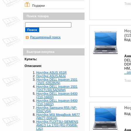
Тов
Подарки
Поиск товара
Ноу
(I
Расширенный поиск
Код
Быстрая покупка
Анн
Купить:
DEL
DDR
Описания:
HM,L
...о
Ноутбук ASUS X51R
Ноутбук ASUS A6Je
Ноутбук DELL Inspiron 1501
Тов
(1501-S3528VN)
Ноутбук DELL Inspiron 1501
(I151TL50L5ADWW)
Ноутбук DELL Inspiron 6400
(210-16600)
Ноутбук DELL Inspiron 6400
(210-16602)
Ноу
Ноутбук Samsung R55 (NP-
R55CV04)
Код
Ноутбук MSI MegaBook M677
(M677-004UA)
Ноутбук FUJITSU-SIEMENS
AMILO La 1703 (RU-PXM06-
LA1)
Анн