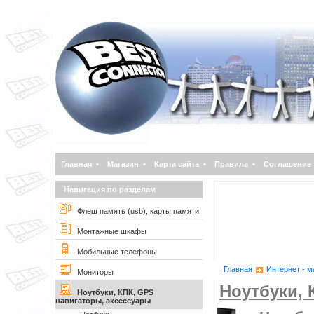
Главная
•
Магазин
•
Карта сайта
•
Правила
•
Соглашение
Навигация по разделам
Флеш память (usb), карты памяти
Монтажные шкафы
Мобильные телефоны
Главная
Интернет - м
Мониторы
Ноутбуки, 
Ноутбуки, КПК, GPS
навигаторы, аксессуары