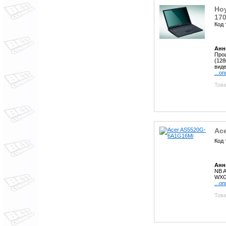
Но
17
Код 
Анн
Проц
(128
виде
...о
Това
Ac
Код 
Анн
NB A
WXGA
...о
Това