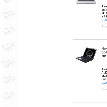
Анн
15.
Mult
XP H
...о
Тов
Но
00
Код
Анн
AMD
MCP
GeF
...о
Тов