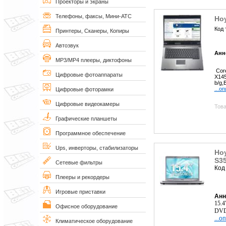
Проекторы и экраны
Телефоны, факсы, Мини-АТС
Но
Код 
Принтеры, Сканеры, Копиры
Автозвук
Анн
MP3/MP4 плееры, диктофоны
Core
Цифровые фотоаппараты
X145
b/g,
...о
Цифровые фоторамки
Цифровые видеокамеры
Това
Графические планшеты
Программное обеспечение
Ups, инверторы, стабилизаторы
Ноу
S3
Сетевые фильтры
Код
Плееры и рекордеры
Игровые приставки
Анн
15.4
Офисное оборудование
DVD±
...о
Климатическое оборудование