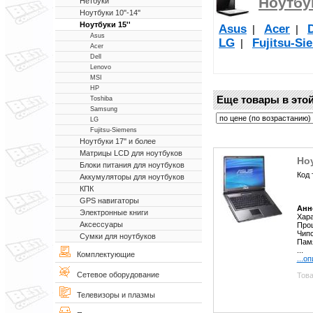
Ноутбук
Нетбуки
Ноутбуки 10''-14''
Ноутбуки 15''
Asus
Acer
D
|
|
Asus
LG
Fujitsu-Si
|
Acer
Dell
Lenovo
MSI
HP
Еще товары в этой
Toshiba
Samsung
LG
Fujitsu-Siemens
Ноутбуки 17'' и более
Матрицы LCD для ноутбуков
Но
Блоки питания для ноутбуков
Код 
Аккумуляторы для ноутбуков
КПК
GPS навигаторы
Анн
Электронные книги
Хара
Аксессуары
Проц
Чипс
Сумки для ноутбуков
Пам
...
Комплектующие
...о
Сетевое оборудование
Това
Телевизоры и плазмы