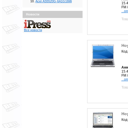
Acer AS5520G-6A1G16Mi
15.
FM /
...о
Новости
Тов
Все новости
Ноу
Код
Анн
15.
FM /
...о
Тов
Но
Код