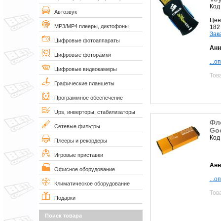
Код
Автозвук
Цен
MP3/MP4 плееры, диктофоны
182
Зак
Цифровые фотоаппараты
Анн
Цифровые фоторамки
...о
Цифровые видеокамеры
Тов
Графические планшеты
Программное обеспечение
Ups, инверторы, стабилизаторы
Фл
Сетевые фильтры
Goo
Код
Плееры и рекордеры
Игровые приставки
Анн
Офисное оборудование
...о
Климатическое оборудование
Тов
Подарки
Поиск товара