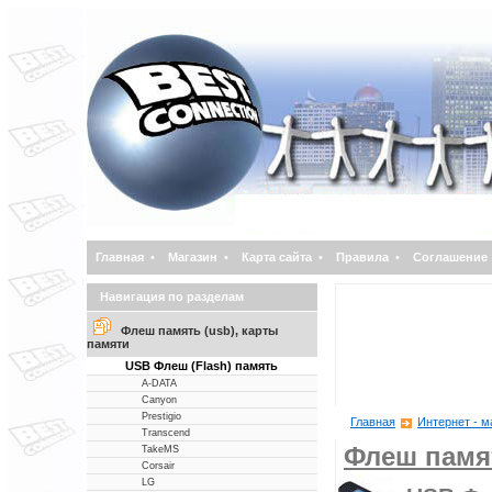
Главная
•
Магазин
•
Карта сайта
•
Правила
•
Соглашение
Навигация по разделам
Флеш память (usb), карты
памяти
USB Флеш (Flash) память
A-DATA
Canyon
Prestigio
Главная
Интернет - м
Transcend
Флеш памят
TakeMS
Corsair
LG