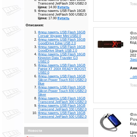
Transcend JetFlash 330 USB2.0
Тов
Цена:
14.00
Купить
Флеш память USB Flash 16GB
Transcend JetFlash 500 USB2.0
Цена:
17.00
Купить
Описания:
Флеш память USB Flash 16GB
Фле
Corsair Voyager Mini USB2.0
20
Флеш память USB Flash 16GB
Код
GoodDrive Edge USB 2.0
Флеш память USB Flash 16GB
GoodDrive Shark USB 2.0
Цен
Флеш память USB Flash 16GB
202
Kingston Data Traveler G3
Зак
USB2.0
Флеш память USB Flash 16GB
Анн
Patriot XT 200X READY BOOST
USB2.0
Флеш память USB Flash 16GB
...о
Silicon Power Touch 810 USB2.0
Blue
Тов
Флеш память USB Flash 16GB
Silicon Power Touch 830 USB2.0
Silver
Флеш память USB Flash 16GB
Transcend JetFlash 300 USB2.0
Флеш память USB Flash 16GB
Transcend JetFlash 330 USB2.0
Флеш память USB Flash 16GB
Фле
Transcend JetFlash 500 USB2.0
Pow
Код
Новости
Цен
113