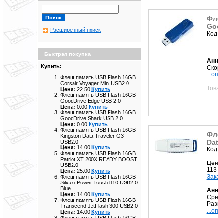
Фл
Goo
Расширенный поиск
Код
Быстрая покупка
Анн
Купить:
Ско
...о
Флеш память USB Flash 16GB
Corsair Voyager Mini USB2.0
Тов
Цена:
22.50
Купить
Флеш память USB Flash 16GB
GoodDrive Edge USB 2.0
Цена:
0.00
Купить
Флеш память USB Flash 16GB
GoodDrive Shark USB 2.0
Цена:
0.00
Купить
Флеш память USB Flash 16GB
Фл
Kingston Data Traveler G3
Dat
USB2.0
Цена:
14.00
Купить
Код
Флеш память USB Flash 16GB
Patriot XT 200X READY BOOST
Цен
USB2.0
113
Цена:
25.00
Купить
Зак
Флеш память USB Flash 16GB
Silicon Power Touch 810 USB2.0
Blue
Анн
Цена:
14.00
Купить
Сре
Флеш память USB Flash 16GB
Разм
Transcend JetFlash 300 USB2.0
...о
Цена:
14.00
Купить
Флеш память USB Flash 16GB