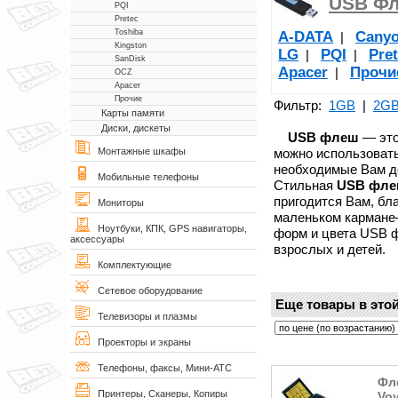
USB Фл
PQI
Pretec
Toshiba
A-DATA
Cany
|
Kingston
LG
PQI
Pre
|
|
SanDisk
Apacer
Прочи
|
OCZ
Apacer
Прочие
Фильтр:
1GB
|
2G
Карты памяти
Диски, дискеты
USB флеш
— это
можно использовать
Монтажные шкафы
необходимые Вам д
Мобильные телефоны
Стильная
USB фл
пригодится Вам, бл
Мониторы
маленьком кармане—
Ноутбуки, КПК, GPS навигаторы,
форм и цвета USB 
аксессуары
взрослых и детей.
Комплектующие
Сетевое оборудование
Еще товары в этой
Телевизоры и плазмы
Проекторы и экраны
Телефоны, факсы, Мини-АТС
Фле
Принтеры, Сканеры, Копиры
Voy