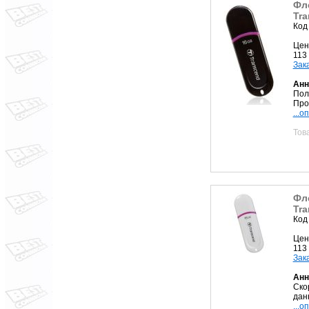
Фл
Tra
Код
Цен
113
Зак
Анн
Пол
Про
...о
Тов
Фл
Tra
Код
Цен
113
Зак
Анн
Ско
дан
...о