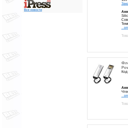
Зак
Все новости
Анн
Sili
Сов
Тем
...о
Тов
Фле
Pow
Код
Анн
Чтен
...о
Тов