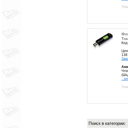
Тов
Фл
Tra
Код
Цен
138
Зак
Анн
Чте
(Шх
...о
Тов
Поиск в категории