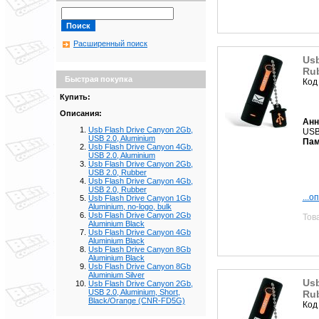
Расширенный поиск
Usb
Ru
Быстрая покупка
Код
Купить:
Описания:
Анн
Usb Flash Drive Canyon 2Gb,
USB
USB 2.0, Aluminium
Пам
Usb Flash Drive Canyon 4Gb,
USB 2.0, Aluminium
Usb Flash Drive Canyon 2Gb,
USB 2.0, Rubber
Usb Flash Drive Canyon 4Gb,
USB 2.0, Rubber
...о
Usb Flash Drive Canyon 1Gb
Aluminium, no-logo, bulk
Usb Flash Drive Canyon 2Gb
Тов
Aluminium Black
Usb Flash Drive Canyon 4Gb
Aluminium Black
Usb Flash Drive Canyon 8Gb
Aluminium Black
Usb Flash Drive Canyon 8Gb
Aluminium Silver
Usb
Usb Flash Drive Canyon 2Gb,
USB 2.0, Aluminium, Short,
Ru
Black/Orange (CNR-FD5G)
Код