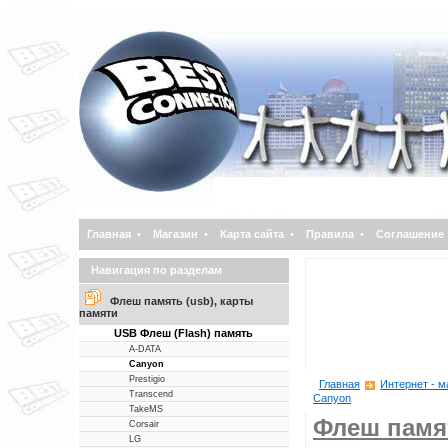
Главная
•
Магазин
•
Карта сайта
•
Правила
•
Соглашение
Навигация по разделам
Флеш память (usb), карты
памяти
USB Флеш (Flash) память
A-DATA
Canyon
Prestigio
Главная
Интернет - м
Transcend
Canyon
TakeMS
Флеш памят
Corsair
LG