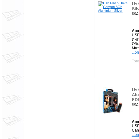
Usb
Sil
Код
Анн
USB
Инт
Объ
Мат
...о
Тов
Usb
Alu
FD
Код
Анн
USB
Can
...о