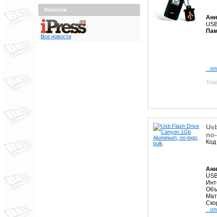
Новости
Анн
USB
Пам
Все новости
...о
Тов
Usb
no-
Код
Анн
USB
Инт
Объ
Мат
Ско
...о