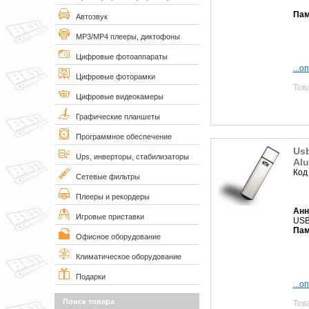
Пам
Автозвук
MP3/MP4 плееры, диктофоны
Цифровые фотоаппараты
...о
Цифровые фоторамки
Тов
Цифровые видеокамеры
Графические планшеты
Программное обеспечение
Usb
Ups, инверторы, стабилизаторы
Al
Код
Сетевые фильтры
Плееры и рекордеры
Анн
Игровые приставки
USB
Пам
Офисное оборудование
Климатическое оборудование
Подарки
...о
Поиск товара
Тов