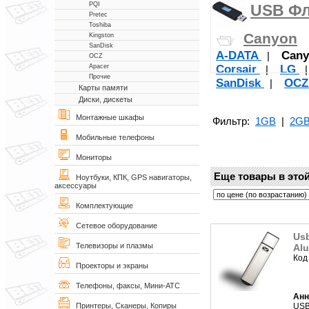
PQI
USB Фл
Pretec
Toshiba
Canyon
Kingston
SanDisk
A-DATA
Cany
|
OCZ
Corsair
LG
Apacer
|
Прочие
SanDisk
OC
|
Карты памяти
Диски, дискеты
Монтажные шкафы
Фильтр:
1GB
|
2G
Мобильные телефоны
Мониторы
Еще товары в этой
Ноутбуки, КПК, GPS навигаторы,
аксессуары
Комплектующие
Сетевое оборудование
Usb
Телевизоры и плазмы
Al
Код
Проекторы и экраны
Телефоны, факсы, Мини-АТС
Анн
USB
Принтеры, Сканеры, Копиры