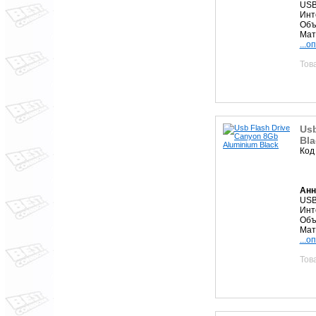
USB
Инт
Объ
Мат
...о
Тов
Usb
Bla
Код
Анн
USB
Инт
Объ
Мат
...о
Тов