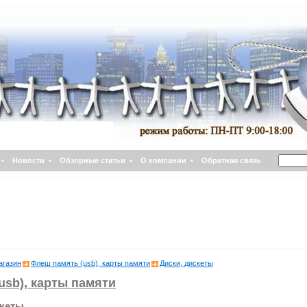
•
Новости
•
Обзорные статьи
•
О компании
•
Обратная связь
агазин
Флеш память (usb), карты памяти
Диски, дискеты
usb), карты памяти
скеты