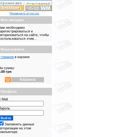
Проверить аттестат
Мои закладки
Вам необходимо
зарегистрироваться и
авторизоваться на сайте, чтобы
воспользоваться этим...
Ваша корзина
0 товаров
в корзине
На сумму:
0.00 грн
Профиль
-Mail
Пароль
Запомнить данные
авторизации на этом
компьютере