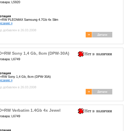
товара: L5920
отация
+RW PLEOMAX Samsung 4.7Gb 4x Slim
писание »
р добавлен в 26.03.2008
D+RW Sony 1,4 Gb, 8cm (DPW-30A)
товара: L6749
отация
+RW Sony 1,4 Gb, 8cm (DPW-30A)
писание »
р добавлен в 26.03.2008
+RW Verbatim 1.4Gb 4x Jewel
товара: L6749
отация