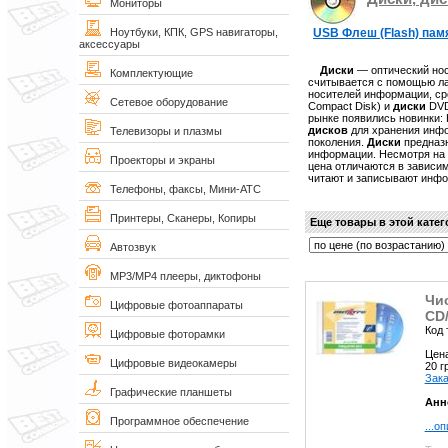
Мониторы
USB Флеш (Flash) пам
Ноутбуки, КПК, GPS навигаторы,
аксессуары
Диски
— оптический но
Комплектующие
считывается с помощью ла
носителей информации, ср
Сетевое оборудование
Compact Disk) и
диски
DVD 
рынке появились новинки:
дисков
для хранения инфо
Телевизоры и плазмы
поколения.
Диски
предназн
информации. Несмотря на 
Проекторы и экраны
цена отличаются в зависим
читают и записывают инфо
Телефоны, факсы, Мини-АТС
Принтеры, Сканеры, Копиры
Еще товары в этой кате
Автозвук
MP3/MP4 плееры, диктофоны
Чи
Цифровые фотоаппараты
СD
Код 
Цифровые фоторамки
Цен
Цифровые видеокамеры
20 
Зака
Графические планшеты
Анн
Программное обеспечение
...о