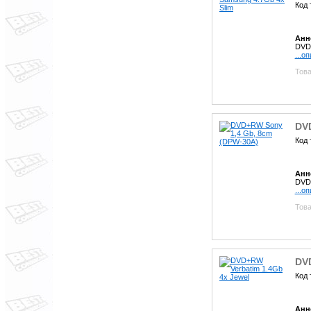
Код 
Анн
DVD
...о
Това
DV
Код 
Анн
DVD
...о
Това
DVD
Код 
Анн