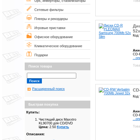
Това
Ups, инверторы, стабилизаторы
Сетевые фильтры
Плееры и рекордеры
Ди
Игровые приставки
52x
Код 
Офисное оборудование
Климатическое оборудование
Анн
CD-
Подарки
...о
Това
Поиск товара
Расширенный поиск
CD-
Код 
Быстрая покупка
Анн
Купить:
CD-R
...о
Чистящий диск Maxxtro
KL90700 для СD/DVD
Това
Цена:
2.50
Купить
Описания: