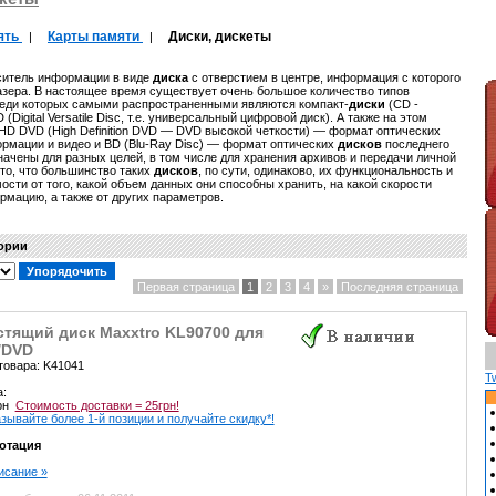
ять
Карты памяти
Диски, дискеты
|
|
ситель информации в виде
диска
с отверстием в центре, информация с которого
зера. В настоящее время существует очень большое количество типов
еди которых самыми распространенными являются компакт-
диски
(CD -
(Digital Versatile Disc, т.е. универсальный цифровой диск). А также на этом
 HD DVD (High Definition DVD — DVD высокой четкости) — формат оптических
рмации и видео и BD (Blu-Ray Disc) — формат оптических
дисков
последнего
ачены для разных целей, в том числе для хранения архивов и передачи личной
то, что большинство таких
дисков
, по сути, одинаково, их функциональность и
ости от того, какой объем данных они способны хранить, на какой скорости
рмацию, а также от других параметров.
гории
Первая страница
1
2
3
4
»
Последняя страница
стящий диск Maxxtro KL90700 для
/DVD
товара: K41041
T
а:
грн
Стоимость доставки = 25грн!
зывайте более 1-й позиции и получайте скидку*!
отация
писание »