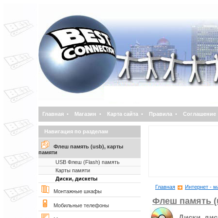
Главная
•
Магазин
•
Карта сайта
•
Правила
•
Соглашение
Навигация по разделам
Флеш память (usb), карты
памяти
USB Флеш (Flash) память
Карты памяти
Диски, дискеты
Главная
Интернет - м
Монтажные шкафы
Флеш память (
Мобильные телефоны
Диски, ди