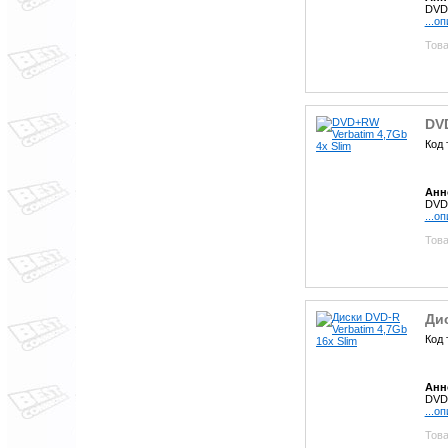
DVD+
...о
Това
DVD
Код 
Анн
DVD+
...о
Това
Дис
Код 
Анн
DVD-
...о
Това