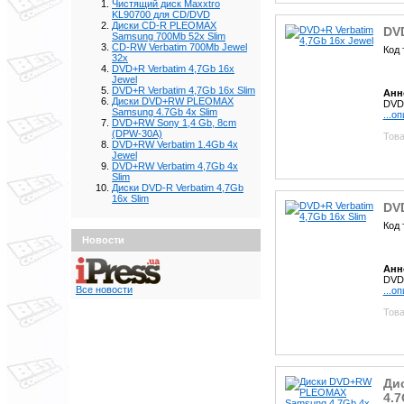
Чистящий диск Maxxtro
KL90700 для СD/DVD
Диски CD-R PLEOMAX
DVD
Samsung 700Mb 52x Slim
CD-RW Verbatim 700Mb Jewel
Код 
32x
DVD+R Verbatim 4,7Gb 16x
Jewel
DVD+R Verbatim 4,7Gb 16x Slim
Анн
Диски DVD+RW PLEOMAX
DVD+
Samsung 4.7Gb 4x Slim
...о
DVD+RW Sony 1,4 Gb, 8cm
(DPW-30A)
Това
DVD+RW Verbatim 1.4Gb 4x
Jewel
DVD+RW Verbatim 4,7Gb 4x
Slim
Диски DVD-R Verbatim 4,7Gb
16x Slim
DVD
Код 
Новости
Анн
DVD+
Все новости
...о
Това
Ди
4.7