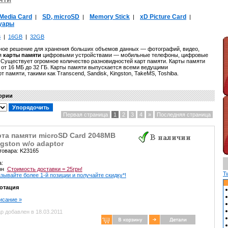
iMedia Card
SD, microSD
Memory Stick
xD Picture Card
|
|
|
|
уары
B
|
16GB
|
32GB
ое решение для хранения больших объемов данных — фотографий, видео,
ся
карты памяти
цифровыми устройствами — мобильные телефоны, цифровые
. Существует огромное количество разновидностей карт памяти. Карты памяти
 от 16 МБ до 32 ГБ. Карты памяти выпускается всеми ведущими
 памяти, такими как Transcend, Sandisk, Kingston, TakeMS, Toshiba.
гории
Первая страница
1
2
3
4
»
Последняя страница
рта памяти microSD Card 2048MB
gston w/o adaptor
товара: K23165
а:
грн
Стоимость доставки = 25грн!
T
зывайте более 1-й позиции и получайте скидку*!
отация
писание »
р добавлен в 18.03.2011