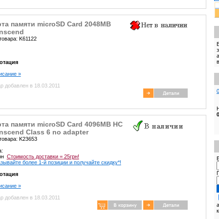
рта памяти microSD Card 2048MB
anscend
товара: K61122
отация
писание »
р добавлен в 18.03.2011
рта памяти microSD Card 4096MB HC
nscend Class 6 no adapter
товара: K23653
а:
грн
Стоимость доставки = 25грн!
E
зывайте более 1-й позиции и получайте скидку*!
отация
писание »
р добавлен в 18.03.2011