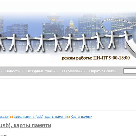
•
Новости
•
Обзорные статьи
•
О компании
•
Обратная связь
агазин
Флеш память (usb), карты памяти
Карты памяти
usb), карты памяти
яти