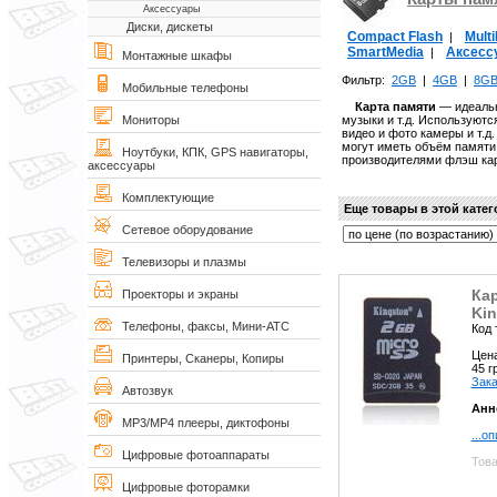
Аксессуары
Диски, дискеты
Compact Flash
Mult
|
SmartMedia
Аксесс
|
Монтажные шкафы
Фильтр:
2GB
|
4GB
|
8G
Мобильные телефоны
Карта памяти
— идеальн
музыки и т.д. Используют
Мониторы
видео и фото камеры и т.д
могут иметь объём памяти
Ноутбуки, КПК, GPS навигаторы,
производителями флэш карт
аксессуары
Комплектующие
Еще товары в этой кате
Сетевое оборудование
Телевизоры и плазмы
Ка
Проекторы и экраны
Kin
Телефоны, факсы, Мини-АТС
Код 
Цен
Принтеры, Сканеры, Копиры
45 
Зака
Автозвук
Анн
MP3/MP4 плееры, диктофоны
...о
Цифровые фотоаппараты
Това
Цифровые фоторамки