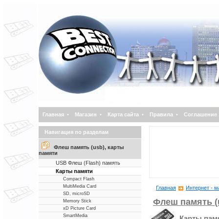
Главная
•
Магазин
•
Карта сайта
•
Правила
•
Соглашение
Навигация по разделам
Флеш память (usb), карты
памяти
USB Флеш (Flash) память
Карты памяти
Compact Flash
MultiMedia Card
Главная
Интернет - м
SD, microSD
Флеш память (
Memory Stick
xD Picture Card
SmartMedia
Карты пам