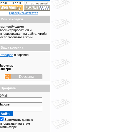
Проверить аттестат
Мои закладки
Вам необходимо
зарегистрироваться и
авторизоваться на сайте, чтобы
воспользоваться этим...
Ваша корзина
0 товаров
в корзине
На сумму:
0.00 грн
Профиль
-Mail
Пароль
Запомнить данные
авторизации на этом
компьютере