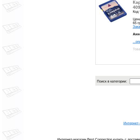
Кар
409
Код 
Цен
65 
Зака
Анн
...о
Това
Поиск в категории:
Интернет-м
Интернет-магазин Best Connection купить с доста