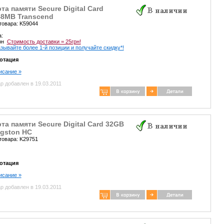
та памяти Secure Digital Card
48MB Transcend
товара: K59044
а:
грн
Стоимость доставки = 25грн!
зывайте более 1-й позиции и получайте скидку*!
отация
писание »
р добавлен в 19.03.2011
та памяти Secure Digital Card 32GB
ngston HC
товара: K29751
отация
писание »
р добавлен в 19.03.2011