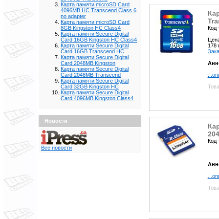
Карта памяти microSD Card
4096MB HC Transcend Class 6
Кар
no adapter
Tr
Карта памяти microSD Card
Код 
8GB Kingston HC Class4
Карта памяти Secure Digital
Цен
Card 16GB Kingston HC Class4
178
Карта памяти Secure Digital
Зака
Card 16GB Transcend HC
Карта памяти Secure Digital
Анн
Card 2048MB Kingston
Карта памяти Secure Digital
...о
Card 2048MB Transcend
Карта памяти Secure Digital
Това
Card 32GB Kingston HC
Карта памяти Secure Digital
Card 4096MB Kingston Class4
Новости
Кар
20
Код 
Все новости
Анн
...о
Това