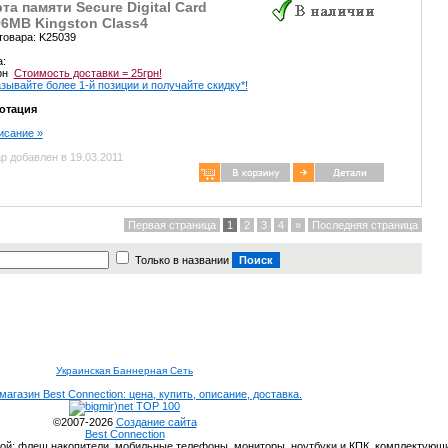
та памяти Secure Digital Card
6MB Kingston Class4
товара: K25039
а:
грн
Стоимость доставки = 25грн!
зывайте более 1-й позиции и получайте скидку*!
отация
писание »
р добавлен в 19.03.2011
Первая страница
1
2
3
4
»
Последняя страница
Только в названии
Украинская Баннерная Сеть
агазин Best Connection: цена, купить, описание, доставка.
©2007-2026
Создание сайта
Best Connection
вкой: флеш накопители, мобильные телефоны, мониторы, ноутбуки и КПК, комплектующи