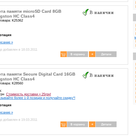
та памяти microSD Card 8GB
gston HC Class4
товара: K25362
отация
писание »
р добавлен в 18.03.2011
та памяти Secure Digital Card 16GB
gston HC Class4
товара: K28560
а:
 грн
Стоимость доставки = 25грн!
зывайте более 1-й позиции и получайте скидку*!
отация
писание »
р добавлен в 19.03.2011