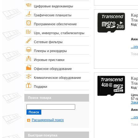
Цифровые видеокамеры
Ка
Графические планшеты
Tr
Программное обеспечение
Код 
Ups, инверторы, стабилизаторы
Анн
Сетевые фильтры
...о
Плееры и рекордеры
Това
Игровые приставки
Офисное оборудование
Ка
Климатическое оборудование
Tra
Подарки
Код 
Цен
Поиск товара
57 
Зака
Анн
...о
Расширенный поиск
Това
Быстрая покупка