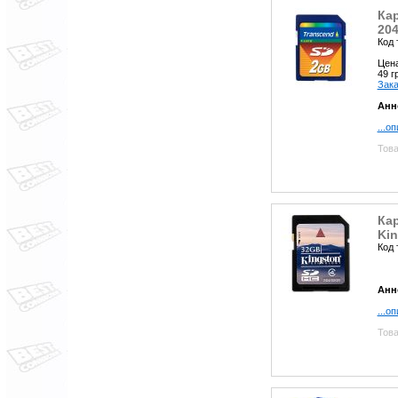
Кар
20
Код 
Цен
49 
Зака
Анн
...о
Това
Кар
Ki
Код 
Анн
...о
Това