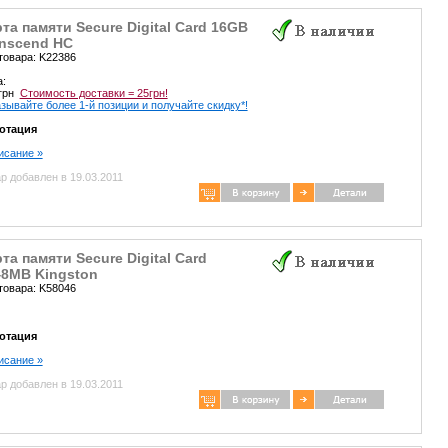
та памяти Secure Digital Card 16GB
anscend HC
товара: K22386
а:
 грн
Стоимость доставки = 25грн!
зывайте более 1-й позиции и получайте скидку*!
отация
писание »
р добавлен в 19.03.2011
та памяти Secure Digital Card
48MB Kingston
товара: K58046
отация
писание »
р добавлен в 19.03.2011