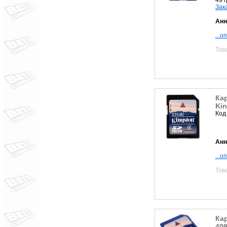
Зак
Анн
...о
Тов
Кар
Ki
Код
Анн
...о
Тов
Кар
409