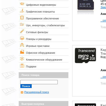
Цен
45 
Цифровые видеокамеры
Зак
Графические планшеты
Анн
Программное обеспечение
...о
Ups, инверторы, стабилизаторы
Тов
Сетевые фильтры
Плееры и рекордеры
Игровые приставки
Ка
Офисное оборудование
Tr
Код
Климатическое оборудование
Подарки
Анн
Поиск товара
...о
Тов
Расширенный поиск
Быстрая покупка
Ка