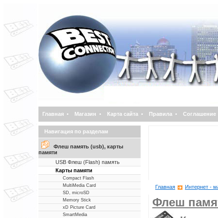
Главная
•
Магазин
•
Карта сайта
•
Правила
•
Соглашение
Навигация по разделам
Флеш память (usb), карты
памяти
USB Флеш (Flash) память
Карты памяти
Compact Flash
MultiMedia Card
Главная
Интернет - м
SD, microSD
Флеш памят
Memory Stick
xD Picture Card
SmartMedia