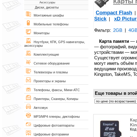
Карты 
Аксессуары
Диски, дискеты
Compact Flash
Монтажные шкафы
Stick
xD Pictu
|
Мобильные телефоны
Фильтр:
2GB
|
4G
Мониторы
Карта памяти
— и
Ноутбуки, КПК, GPS навигаторы,
аксессуары
— фотографий, виде
устройствами — моб
Комплектующие
Существует огромно
могут иметь объём 
Сетевое оборудование
ведущими производи
Телевизоры и плазмы
Kingston, TakeMS, To
Проекторы и экраны
Телефоны, факсы, Мини-АТС
Еще товары в этой
Принтеры, Сканеры, Копиры
Автозвук
MP3/MP4 плееры, диктофоны
Ка
Kin
Цифровые фотоаппараты
Код
Цифровые фоторамки