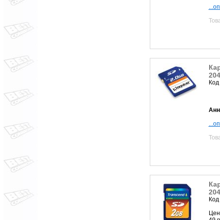
...о
Тов
Кар
20
Код
Анн
...о
Тов
Кар
20
Код
Цен
49 