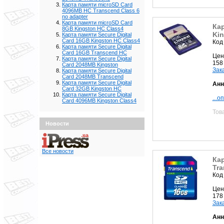
Карта памяти microSD Card
4096MB HC Transcend Class 6
no adapter
Карта памяти microSD Card
Кар
8GB Kingston HC Class4
Kin
Карта памяти Secure Digital
Card 16GB Kingston HC Class4
Код
Карта памяти Secure Digital
Card 16GB Transcend HC
Цен
Карта памяти Secure Digital
158
Card 2048MB Kingston
Зак
Карта памяти Secure Digital
Card 2048MB Transcend
Карта памяти Secure Digital
Анн
Card 32GB Kingston HC
Карта памяти Secure Digital
...о
Card 4096MB Kingston Class4
Тов
Новости
Все новости
Кар
Tr
Код
Цен
178
Зак
Анн