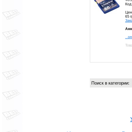
Код
Цен
65 
Зак
Анн
...о
Тов
Поиск в категории