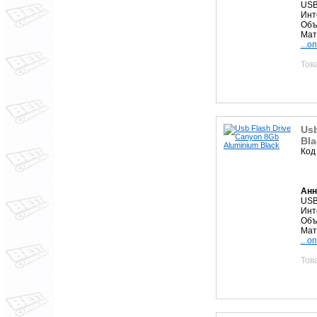
USB
Инт
Объ
Мат
...о
Тов
Usb
Bla
Код
Анн
USB
Инт
Объ
Мат
...о
Тов