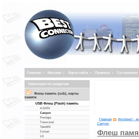
Главная
•
Магазин
•
Карта сайта
•
Правила
•
Соглашение
Навигация по разделам
Флеш память (usb), карты
памяти
USB Флеш (Flash) память
A-DATA
Canyon
Prestigio
Главная
Интернет - м
Transcend
Canyon
TakeMS
Флеш памят
Corsair
LG