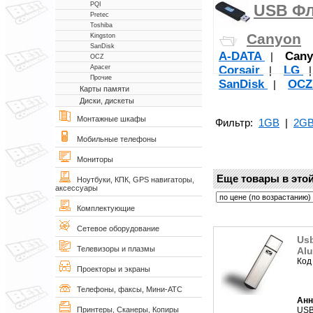
PQI
USB Фл
Pretec
Toshiba
Canyon
Kingston
SanDisk
A-DATA
Cany
|
OCZ
Corsair
LG
Apacer
|
Прочие
SanDisk
OC
|
Карты памяти
Диски, дискеты
Монтажные шкафы
Фильтр:
1GB
|
2G
Мобильные телефоны
Мониторы
Еще товары в этой
Ноутбуки, КПК, GPS навигаторы,
аксессуары
Комплектующие
Сетевое оборудование
Usb
Телевизоры и плазмы
Al
Код
Проекторы и экраны
Телефоны, факсы, Мини-АТС
Анн
USB
Принтеры, Сканеры, Копиры