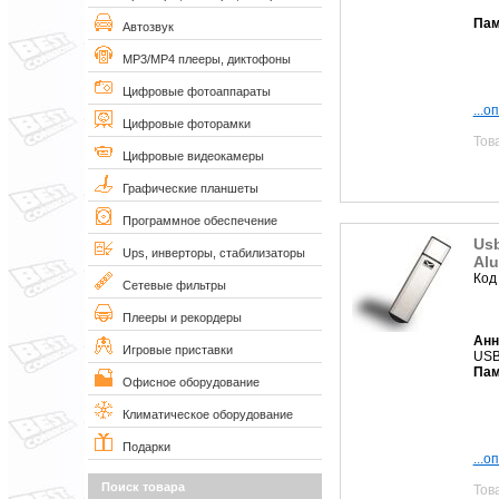
Пам
Автозвук
MP3/MP4 плееры, диктофоны
Цифровые фотоаппараты
...о
Цифровые фоторамки
Тов
Цифровые видеокамеры
Графические планшеты
Программное обеспечение
Usb
Ups, инверторы, стабилизаторы
Al
Код
Сетевые фильтры
Плееры и рекордеры
Анн
Игровые приставки
USB
Пам
Офисное оборудование
Климатическое оборудование
Подарки
...о
Поиск товара
Тов