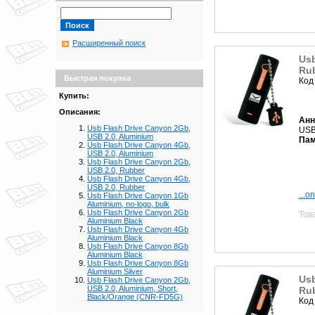
Расширенный поиск
Usb
Ru
Быстрая покупка
Код
Купить:
Описания:
Анн
Usb Flash Drive Canyon 2Gb,
USB
USB 2.0, Aluminium
Пам
Usb Flash Drive Canyon 4Gb,
USB 2.0, Aluminium
Usb Flash Drive Canyon 2Gb,
USB 2.0, Rubber
Usb Flash Drive Canyon 4Gb,
USB 2.0, Rubber
...о
Usb Flash Drive Canyon 1Gb
Aluminium, no-logo, bulk
Usb Flash Drive Canyon 2Gb
Тов
Aluminium Black
Usb Flash Drive Canyon 4Gb
Aluminium Black
Usb Flash Drive Canyon 8Gb
Aluminium Black
Usb Flash Drive Canyon 8Gb
Aluminium Silver
Usb
Usb Flash Drive Canyon 2Gb,
USB 2.0, Aluminium, Short,
Ru
Black/Orange (CNR-FD5G)
Код