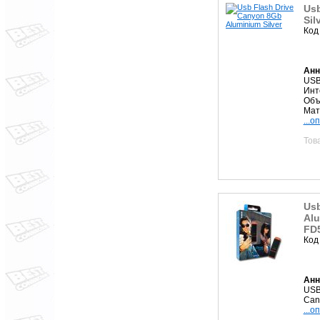
Usb
Sil
Код
Анн
USB
Инт
Объ
Мат
...о
Тов
Usb
Alu
FD
Код
Анн
USB
Can
...о