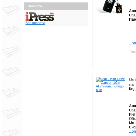
Новости
Анн
USB
Пам
Все новости
...о
Тов
Usb
no-
Код
Анн
USB
Инт
Объ
Мат
Ско
...о