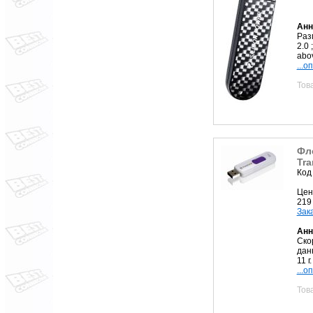
Анн
Разм
2.0
abov
...о
Тов
Фл
Tra
Код
Цен
219
Зак
Анн
Ско
данн
11 г.
...о
Тов