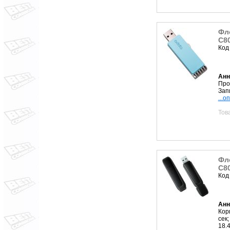
Фл
C80
Код
Анн
Про
Запи
...о
Тов
Фл
C80
Код
Анн
Кор
сек;
18.4