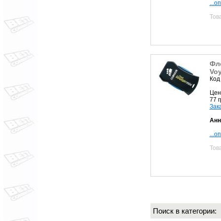
...о
Тов
Фл
Voy
Код
Цен
77 
Зак
Анн
...о
Тов
Поиск в категории