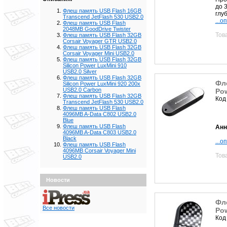
до 
Флеш память USB Flash 16GB
глуб
Transcend JetFlash 530 USB2.0
...о
Флеш память USB Flash
2048MB GoodDrive Twister
Тов
Флеш память USB Flash 32GB
Corsair Voyager GTR USB2.0
Флеш память USB Flash 32GB
Corsair Voyager Mini USB2.0
Флеш память USB Flash 32GB
Silicon Power LuxMini 910
USB2.0 Silver
Флеш память USB Flash 32GB
Фле
Silicon Power LuxMini 920 200x
USB2.0 Carbon
Pow
Флеш память USB Flash 32GB
Код
Transcend JetFlash 530 USB2.0
Флеш память USB Flash
4096MB A-Data C802 USB2.0
Blue
Флеш память USB Flash
Анн
4096MB A-Data C803 USB2.0
Black
...о
Флеш память USB Flash
4096MB Corsair Voyager Mini
Тов
USB2.0
Новости
Фле
Все новости
Pow
Код