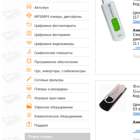
Код
Автозвук
Цен
MP3/MP4 плееры, диктофоны
117
Зак
Цифровые фотоаппараты
Анн
Ско
Цифровые фоторамки
данн
11 г.
Цифровые видеокамеры
...о
Графические планшеты
Тов
Программное обеспечение
Ups, инверторы, стабилизаторы
Сетевые фильтры
Фл
Плееры и рекордеры
Goo
Код
Игровые приставки
Цен
Офисное оборудование
53 
Зак
Климатическое оборудование
Анн
Подарки
...о
Поиск товара
Тов