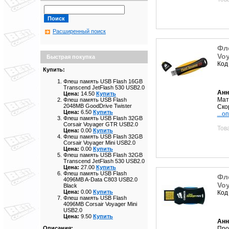
Расширенный поиск
Фле
Vo
Быстрая покупка
Код
Купить:
Флеш память USB Flash 16GB
Transcend JetFlash 530 USB2.0
Анн
Цена:
14.50
Купить
Мат
Флеш память USB Flash
2048MB GoodDrive Twister
Ско
Цена:
6.50
Купить
...о
Флеш память USB Flash 32GB
Corsair Voyager GTR USB2.0
Тов
Цена:
0.00
Купить
Флеш память USB Flash 32GB
Corsair Voyager Mini USB2.0
Цена:
0.00
Купить
Флеш память USB Flash 32GB
Transcend JetFlash 530 USB2.0
Цена:
27.00
Купить
Флеш память USB Flash
Фле
4096MB A-Data C803 USB2.0
Voy
Black
Цена:
0.00
Купить
Код
Флеш память USB Flash
4096MB Corsair Voyager Mini
USB2.0
Цена:
9.50
Купить
Анн
Про
Описания: