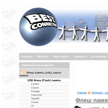
Главная
•
Магазин
•
Карта сайта
•
Правила
•
Соглашение
Навигация по разделам
Флеш память (usb), карты
памяти
USB Флеш (Flash) память
A-DATA
Canyon
Prestigio
Главная
Интернет - м
Transcend
Флеш памят
TakeMS
Corsair
LG