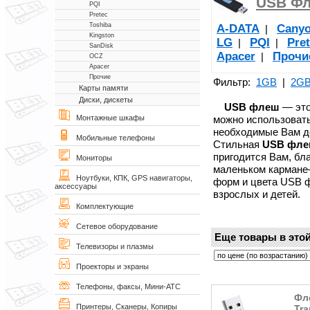
USB Фл
PQI
Pretec
Toshiba
A-DATA
Cany
|
Kingston
LG
PQI
Pre
|
|
SanDisk
Apacer
Прочи
|
OCZ
Apacer
Прочие
Фильтр:
1GB
|
2G
Карты памяти
Диски, дискеты
USB флеш
— это
можно использовать
Монтажные шкафы
необходимые Вам д
Мобильные телефоны
Стильная
USB фл
пригодится Вам, бл
Мониторы
маленьком кармане—
Ноутбуки, КПК, GPS навигаторы,
форм и цвета USB 
аксессуары
взрослых и детей.
Комплектующие
Сетевое оборудование
Еще товары в этой
Телевизоры и плазмы
Проекторы и экраны
Телефоны, факсы, Мини-АТС
Фл
Принтеры, Сканеры, Копиры
Tra