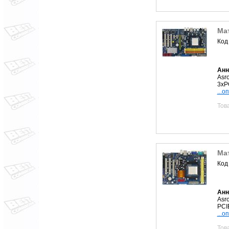
Ма
Код
Анн
Asr
3xP
...о
Тов
Мат
Код
Анн
Asr
PCI
...о
Тов