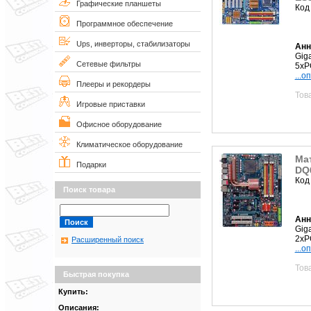
Графические планшеты
Код
Программное обеспечение
Ups, инверторы, стабилизаторы
Анн
Gig
Сетевые фильтры
5xP
...о
Плееры и рекордеры
Тов
Игровые приставки
Офисное оборудование
Климатическое оборудование
Мат
Подарки
DQ
Код
Поиск товара
Анн
Gig
2xP
Расширенный поиск
...о
Тов
Быстрая покупка
Купить:
Описания: