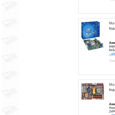
Мат
Код
Анн
Int
6xS
...о
Тов
Ма
Код
Анн
Asu
2xP
...о