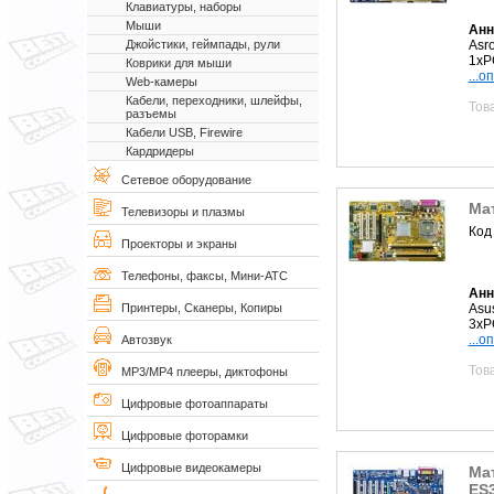
Клавиатуры, наборы
Мыши
Анн
Asr
Джойстики, геймпады, рули
1xP
Коврики для мыши
...о
Web-камеры
Кабели, переходники, шлейфы,
Тов
разъемы
Кабели USB, Firewire
Кардридеры
Сетевое оборудование
Ма
Телевизоры и плазмы
Код
Проекторы и экраны
Телефоны, факсы, Мини-АТС
Анн
Asu
Принтеры, Сканеры, Копиры
3xPC
...о
Автозвук
Тов
MP3/MP4 плееры, диктофоны
Цифровые фотоаппараты
Цифровые фоторамки
Цифровые видеокамеры
Мат
ES