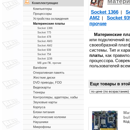
Матери
Комплектующие
Компьютеры
Socket 1366
S
|
Процессоры
AM2
Socket 93
|
Устройства охлаждения
прочие
Материнские платы
Socket 1366
Socket 775
Материнские пл
Socket 478
или подключений в
Socket AM3
своеобразной платф
Socket AM2
системы. Тип и хар
Socket 939
платы
, как правил
Socket 754
Socket 1156
процессора. Совре
MB для ПК, прочие
пользователей все
Barebone
Оперативная память
Жесткие диски
DVD приводы, FDD
Еще товары в этой
Видеокарты
Тюнеры
Контроллеры, адаптеры, хабы
Звуковые карты
Корпуса
Ма
Блоки питания
bul
Акустические колонки
Код
Наушники
Микрофоны