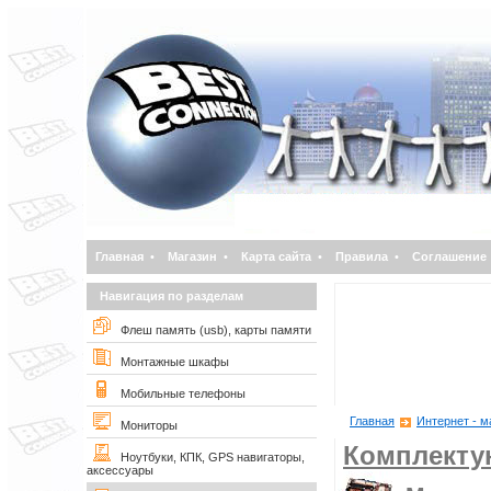
Главная
•
Магазин
•
Карта сайта
•
Правила
•
Соглашение
Навигация по разделам
Флеш память (usb), карты памяти
Монтажные шкафы
Мобильные телефоны
Главная
Интернет - м
Мониторы
Комплект
Ноутбуки, КПК, GPS навигаторы,
аксессуары