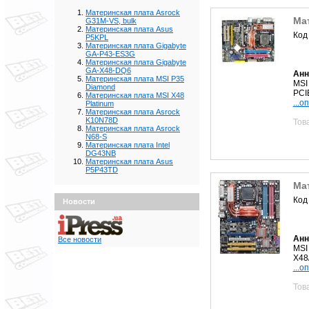
Материнская плата Asrock
Ма
G31M-VS, bulk
Материнская плата Asus
Код
P5KPL
Материнская плата Gigabyte
GA-P43-ES3G
Материнская плата Gigabyte
GA-X48-DQ6
Анн
Материнская плата MSI P35
MSI
Diamond
PCI
Материнская плата MSI X48
...о
Platinum
Материнская плата Asrock
K10N78D
Тов
Материнская плата Asrock
N68-S
Материнская плата Intel
DG43NB
Материнская плата Asus
P5P43TD
Мат
Код
Новости
Анн
Все новости
MSI
X48
...о
Тов