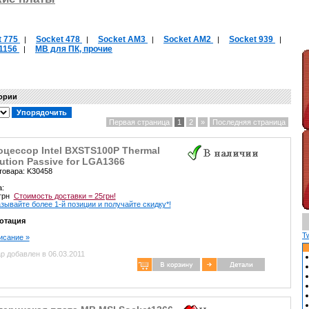
t 775
Socket 478
Socket AM3
Socket AM2
Socket 939
|
|
|
|
|
 1156
MB для ПК, прочие
|
гории
Первая страница
1
2
»
Последняя страница
цессор Intel BXSTS100P Thermal
ution Passive for LGA1366
товара: K30458
а:
 грн
Стоимость доставки = 25грн!
зывайте более 1-й позиции и получайте скидку*!
отация
T
писание »
р добавлен в 06.03.2011