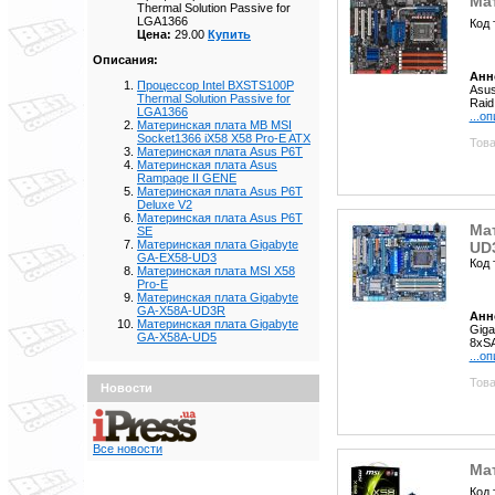
Ма
Thermal Solution Passive for
LGA1366
Код 
Цена:
29.00
Купить
Описания:
Анн
Процессор Intel BXSTS100P
Asus
Thermal Solution Passive for
Raid
LGA1366
...о
Материнская плата MB MSI
Socket1366 iX58 X58 Pro-E ATX
Това
Материнская плата Asus P6T
Материнская плата Asus
Rampage II GENE
Материнская плата Asus P6T
Deluxe V2
Материнская плата Asus P6T
Мат
SE
Материнская плата Gigabyte
UD
GA-EX58-UD3
Код 
Материнская плата MSI X58
Pro-E
Материнская плата Gigabyte
GA-X58A-UD3R
Анн
Материнская плата Gigabyte
Giga
GA-X58A-UD5
8xSA
...о
Това
Новости
Все новости
Мат
Код 