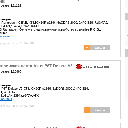
NE
товара: L11272
отация
 Rampage II GENE, X58/ICH10R,s1366, 6xDDR3 2000, 2xPCIE16, 7xSATA2,
, GLAN,eSATA,1394a, mATX
 Rampage II Gene – это единственное устройство в линейке R.O.G.,
щее...
писание »
р добавлен в 16.04.2009
еринская плата Asus P6T Deluxe V2
товара: L10886
отация
 P6T Deluxe V2, X58/ICH10R,s1366, 6xDDR3 2000 ,3xPCIE16,
I,6xSATA2,
d,2xGLAN,1394a,eSATA,ATX
писание »
р добавлен в 23.02.2009