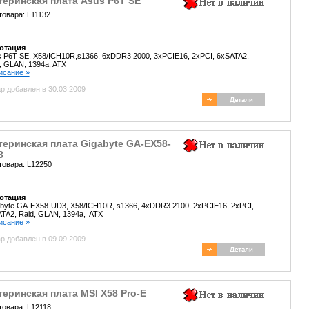
теринская плата Asus P6T SE
товара: L11132
отация
 P6T SE, X58/ICH10R,s1366, 6xDDR3 2000, 3xPCIE16, 2xPCI, 6xSATA2,
, GLAN, 1394a, ATX
писание »
р добавлен в 30.03.2009
еринская плата Gigabyte GA-EX58-
3
товара: L12250
отация
byte GA-EX58-UD3, X58/ICH10R, s1366, 4xDDR3 2100, 2xPCIE16, 2xPCI,
TA2, Raid, GLAN, 1394a, ATX
писание »
р добавлен в 09.09.2009
еринская плата MSI X58 Pro-E
товара: L12118