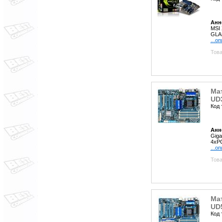
Анн
MSI 
GLAN
...о
Това
Мат
UD
Код 
Анн
Giga
4xPC
...о
Това
Мат
UD
Код 