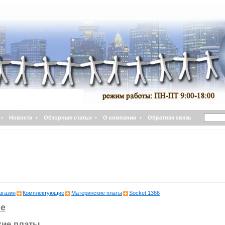
•
Новости
•
Обзорные статьи
•
О компании
•
Обратная связь
агазин
Комплектующие
Материнские платы
Socket 1366
е
кие платы