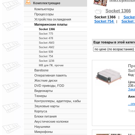
Комплектующие
Компьютеры
Socket 1366
Процессоры
Socket 1366
Socke
|
Устройства охлаждения
Socket 754
Socket
|
Материнские платы
Socket 1366
Socket 775
Socket 478
Еще товары в этой кате
Socket AM3
Socket AM2
Socket 939
Socket 754
Socket 1156
Про
MB для ПК, прочие
Sol
Barebone
Код 
Оперативная память
Жесткие диски
Цен
235
DVD приводы, FDD
Зака
Видеокарты
Тюнеры
Анн
Контроллеры, адаптеры, хабы
...о
Звуковые карты
Това
Корпуса
Блоки питания
Акустические колонки
Наушники
Микрофоны