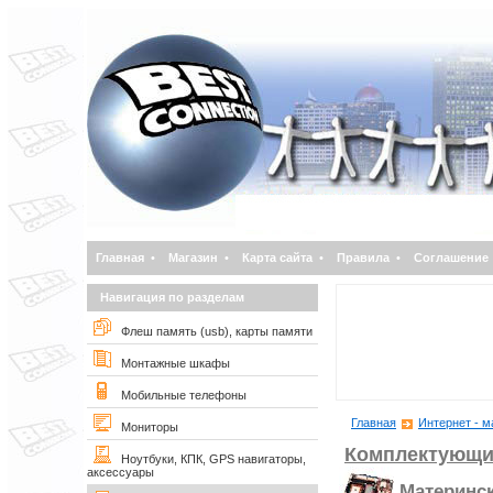
Главная
•
Магазин
•
Карта сайта
•
Правила
•
Соглашение
Навигация по разделам
Флеш память (usb), карты памяти
Монтажные шкафы
Мобильные телефоны
Главная
Интернет - м
Мониторы
Комплектующи
Ноутбуки, КПК, GPS навигаторы,
аксессуары
Материнс