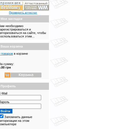
Проверить аттестат
Мои закладки
Вам необходимо
зарегистрироваться и
авторизоваться на сайте, чтобы
воспользоваться этим...
Ваша корзина
0 товаров
в корзине
На сумму:
0.00 грн
Профиль
-Mail
Пароль
Запомнить данные
авторизации на этом
компьютере