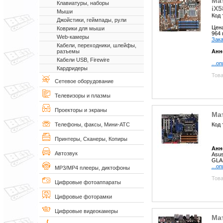
Ма
Клавиатуры, наборы
iX5
Мыши
Код 
Джойстики, геймпады, рули
Цен
Коврики для мыши
964
Web-камеры
Зака
Кабели, переходники, шлейфы,
Анн
разъемы
Кабели USB, Firewire
...о
Кардридеры
Това
Сетевое оборудование
Телевизоры и плазмы
Проекторы и экраны
Ма
Код 
Телефоны, факсы, Мини-АТС
Принтеры, Сканеры, Копиры
Анн
Автозвук
Asus
GLAN
...о
MP3/MP4 плееры, диктофоны
Това
Цифровые фотоаппараты
Цифровые фоторамки
Цифровые видеокамеры
Мат