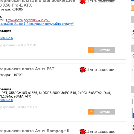
теринская плата MB MSI Socket1366
8 X58 Pro-E ATX
товара: K31085
а:
 грн
Стоимость доставки = 25грн!
зывайте более 1-й позиции и получайте скидку*!
отация
писание »
р добавлен в 06.03.2011
теринская плата Asus P6T
товара: L10709
отация
 P6T, X58/ICH10R,s1366, 6xDDR3 2000, 3xPCIE16, 2xPCI, 6xSATA2, Raid,
,1394a, eSATA, ATX
E
писание »
р добавлен в 04.02.2009
еринская плата Asus Rampage II