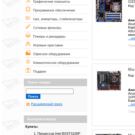
GE
Графические планшеты
Код 
Программное обеспечение
Ups, инверторы, стабилизаторы
Анн
Asus
Raid
Сетевые фильтры
ASUS
имею
Плееры и рекордеры
...о
Игровые приставки
Това
Офисное оборудование
Климатическое оборудование
Мат
Подарки
Код 
Поиск товара
Анн
Asus
2xPC
Rai
Расширенный поиск
...о
Това
Быстрая покупка
Купить:
Процессор Intel BXSTS100P