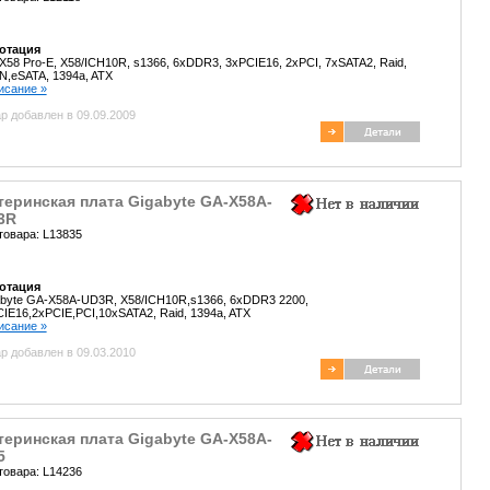
отация
X58 Pro-E, X58/ICH10R, s1366, 6xDDR3, 3xPCIE16, 2xPCI, 7xSATA2, Raid,
,eSATA, 1394a, ATX
писание »
р добавлен в 09.09.2009
еринская плата Gigabyte GA-X58A-
3R
товара: L13835
отация
byte GA-X58A-UD3R, X58/ICH10R,s1366, 6xDDR3 2200,
IE16,2xPCIE,PCI,10xSATA2, Raid, 1394a, ATX
писание »
р добавлен в 09.03.2010
еринская плата Gigabyte GA-X58A-
5
товара: L14236