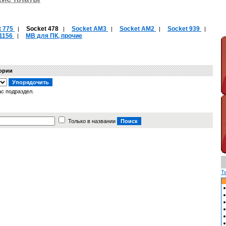
t 775
Socket 478
Socket AM3
Socket AM2
Socket 939
|
|
|
|
|
 1156
MB для ПК, прочие
|
гории
с подраздел.
Только в названии
T