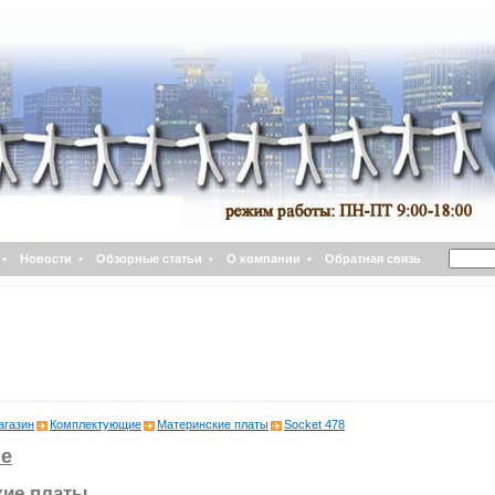
•
Новости
•
Обзорные статьи
•
О компании
•
Обратная связь
агазин
Комплектующие
Материнские платы
Socket 478
е
кие платы