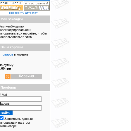
Проверить аттестат
Мои закладки
Вам необходимо
зарегистрироваться и
авторизоваться на сайте, чтобы
воспользоваться этим...
Ваша корзина
0 товаров
в корзине
На сумму:
0.00 грн
Профиль
-Mail
Пароль
Запомнить данные
авторизации на этом
компьютере