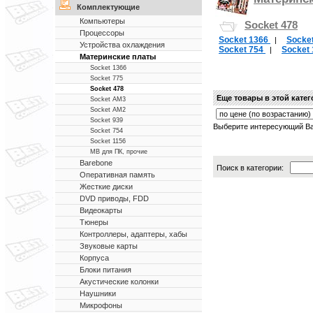
Комплектующие
Компьютеры
Socket 478
Процессоры
Socket 1366
Socke
|
Устройства охлаждения
Socket 754
Socket
|
Материнские платы
Socket 1366
Socket 775
Socket 478
Еще товары в этой кате
Socket AM3
Socket AM2
Socket 939
Выберите интересующий Ва
Socket 754
Socket 1156
MB для ПК, прочие
Barebone
Поиск в категории:
Оперативная память
Жесткие диски
DVD приводы, FDD
Видеокарты
Тюнеры
Контроллеры, адаптеры, хабы
Звуковые карты
Корпуса
Блоки питания
Акустические колонки
Наушники
Микрофоны