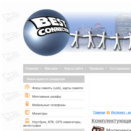
Главная
•
Магазин
•
Карта сайта
•
Правила
•
Соглашение
Навигация по разделам
Флеш память (usb), карты памяти
Монтажные шкафы
Мобильные телефоны
Главная
Интернет - м
Мониторы
Комплектующи
Ноутбуки, КПК, GPS навигаторы,
аксессуары
Материнс