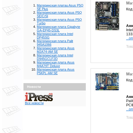
Мат
Материнская платаu Asus P5Q
Код
SE Plus
Материнская плата Asus P5Q
SE/C/SI
Материнская плата Asus P5Q
Turbo
Анн
Материнская плата Gigabyte
Int
GA-EP45-DS3L
133
Материнская плата Intel
DP45SG
...о
Материнская плата Palit
945A1066
Тов
Материнская плата Asus
M2A74-AM SE
Материнская плата Intel
D945GCLF2D
Материнская плата Asus
M4A79T Deluxe
Материнская плата Asus
P5KPL-AM SE
Мат
Код
Новости
Анн
Pal
Все новости
PCI
...о
Тов