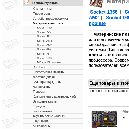
Матери
Комплектующие
Компьютеры
Socket 1366
S
|
Процессоры
AM2
Socket 93
|
Устройства охлаждения
прочие
Материнские платы
Socket 1366
Socket 775
Материнские пл
Socket 478
или подключений в
Socket AM3
своеобразной платф
Socket AM2
системы. Тип и хар
Socket 939
платы
, как правил
Socket 754
Socket 1156
процессора. Совре
MB для ПК, прочие
пользователей все
Barebone
Оперативная память
Жесткие диски
DVD приводы, FDD
Еще товары в этой
Видеокарты
Тюнеры
Контроллеры, адаптеры, хабы
Звуковые карты
Корпуса
Мат
Блоки питания
Акустические колонки
Код
Наушники
Микрофоны