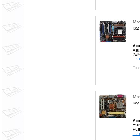
Ма
Код
Анн
Asu
2xP
...о
Тов
Ма
Код
Анн
Asu
PCI
...о