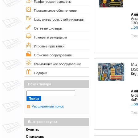
Графические планшеты
Программное обеспечение
Анн
Asu
Ups, инверторы, стабилизаторы
130
...о
Сетевые фильтры
Тов
Плееры и рекордеры
Игровые приставки
Офисное оборудование
Мат
Климатическое оборудование
DS
Подарки
Код
Поиск товара
Анн
Gig
4xP
...о
Расширенный поиск
Тов
Быстрая покупка
Купить:
Описания: