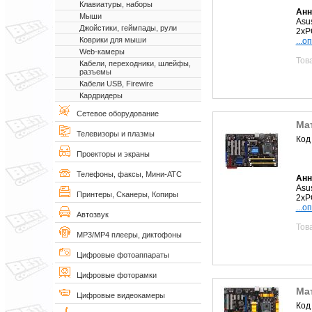
Клавиатуры, наборы
Анн
Мыши
Asu
Джойстики, геймпады, рули
2xP
Коврики для мыши
...о
Web-камеры
Тов
Кабели, переходники, шлейфы,
разъемы
Кабели USB, Firewire
Кардридеры
Сетевое оборудование
Мат
Телевизоры и плазмы
Код
Проекторы и экраны
Телефоны, факсы, Мини-АТС
Анн
Asu
Принтеры, Сканеры, Копиры
2xP
...о
Автозвук
Тов
MP3/MP4 плееры, диктофоны
Цифровые фотоаппараты
Цифровые фоторамки
Ма
Цифровые видеокамеры
Код