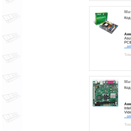
Ма
Код
Анн
Asu
PCI
...о
Тов
Мат
Код
Анн
Int
Vid
...о
Тов