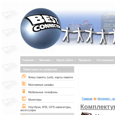
Главная
•
Магазин
•
Карта сайта
•
Правила
•
Соглашение
Навигация по разделам
Флеш память (usb), карты памяти
Монтажные шкафы
Мобильные телефоны
Главная
Интернет - м
Мониторы
Комплект
Ноутбуки, КПК, GPS навигаторы,
аксессуары