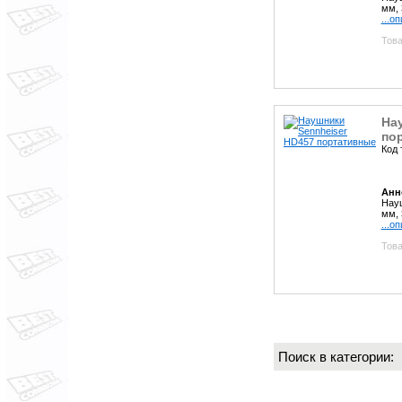
мм, 
...о
Това
На
по
Код 
Анн
Науш
мм, 
...о
Това
Поиск в категории