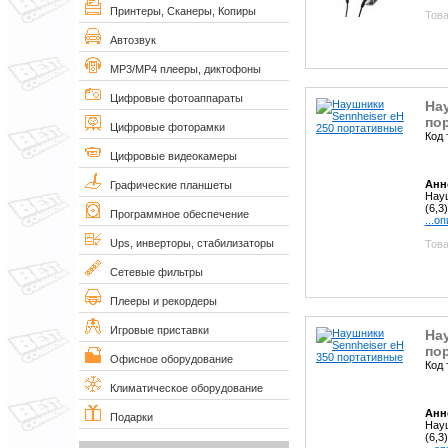
Принтеры, Сканеры, Копиры
Това
Автозвук
MP3/MP4 плееры, диктофоны
Цифровые фотоаппараты
Нау
по
Цифровые фоторамки
Код 
Цифровые видеокамеры
Анн
Графические планшеты
Науш
(6,3
Программное обеспечение
...о
Ups, инверторы, стабилизаторы
Това
Сетевые фильтры
Плееры и рекордеры
Игровые приставки
Нау
по
Офисное оборудование
Код 
Климатическое оборудование
Анн
Подарки
Науш
(6,3