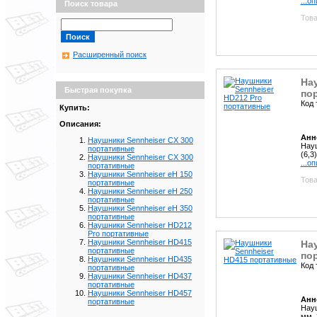
...о
Поиск товара
Това
Расширенный поиск
На
Быстрая покупка
по
Код 
Купить:
Описания:
Анн
Наушники Sennheiser CX 300
Науш
портативные
(6,3
Наушники Sennheiser CX 300
...о
портативные
Наушники Sennheiser eH 150
Това
портативные
Наушники Sennheiser eH 250
портативные
Наушники Sennheiser eH 350
портативные
Наушники Sennheiser HD212
Pro портативные
Наушники Sennheiser HD415
На
портативные
по
Наушники Sennheiser HD435
Код 
портативные
Наушники Sennheiser HD437
портативные
Наушники Sennheiser HD457
Анн
портативные
Науш
мм, 