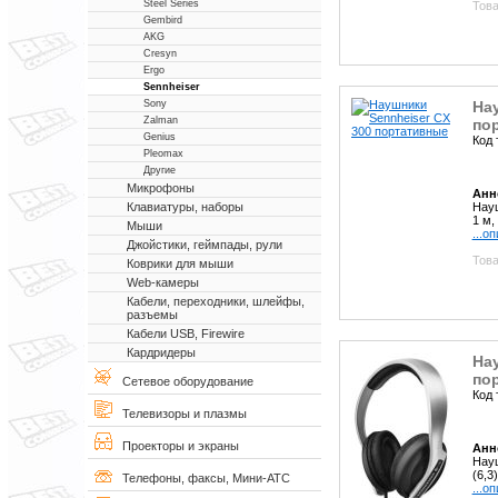
Steel Series
Това
Gembird
AKG
Cresyn
Ergo
Sennheiser
На
Sony
Zalman
по
Genius
Код 
Pleomax
Другие
Микрофоны
Анн
Науш
Клавиатуры, наборы
1 м, 
Мыши
...о
Джойстики, геймпады, рули
Това
Коврики для мыши
Web-камеры
Кабели, переходники, шлейфы,
разъемы
Кабели USB, Firewire
Кардридеры
Нау
по
Сетевое оборудование
Код 
Телевизоры и плазмы
Проекторы и экраны
Анн
Науш
(6,3
Телефоны, факсы, Мини-АТС
...о