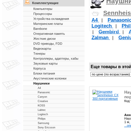
Наушн
Комплектующие
Компьютеры
Sennheis
Процессоры
Устройства охлаждения
A4
Panasoni
|
Материнские платы
Logitech
Phi
|
Barebone
Gembird
|
|
Оперативная память
Zalman
Geni
|
Жесткие диски
DVD приводы, FDD
Видеокарты
Тюнеры
Контроллеры, адаптеры, хабы
Звуковые карты
Еще товары в этой
Корпуса
Блоки питания
Акустические колонки
Наушники
A4
На
Panasonic
по
Canyon
Код 
Creative
KOSS
Labtec
Logitech
Анн
Науш
Philips
1 м,
Samsung
...о
Sony Ericsson