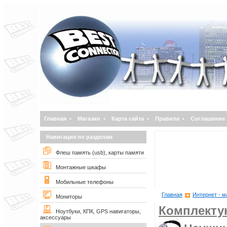
Главная
•
Магазин
•
Карта сайта
•
Правила
•
Соглашение
Навигация по разделам
Флеш память (usb), карты памяти
Монтажные шкафы
Мобильные телефоны
Главная
Интернет - м
Мониторы
Комплект
Ноутбуки, КПК, GPS навигаторы,
аксессуары