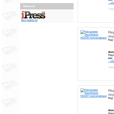
...о
Новости
Това
Все новости
На
по
Код 
Анн
Науш
мм, 
...о
Това
На
по
Код 
Анн
Науш