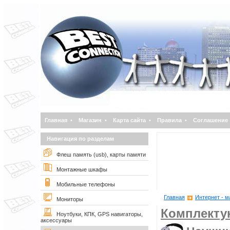
Главная
•
Магазин
•
Карта сайта
•
Правила
•
Соглашение
Навигация по разделам
Флеш память (usb), карты памяти
Монтажные шкафы
Мобильные телефоны
Главная
Интернет - м
Мониторы
Комплект
Ноутбуки, КПК, GPS навигаторы,
аксессуары