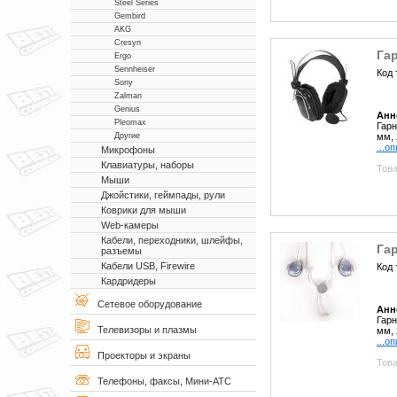
Steel Series
Gembird
AKG
Cresyn
Гар
Ergo
Sennheiser
Код 
Sony
Zalman
Genius
Анн
Pleomax
Гарн
мм, 
Другие
...о
Микрофоны
Клавиатуры, наборы
Това
Мыши
Джойстики, геймпады, рули
Коврики для мыши
Web-камеры
Кабели, переходники, шлейфы,
Гар
разъемы
Кабели USB, Firewire
Код 
Кардридеры
Сетевое оборудование
Анн
Гарн
Телевизоры и плазмы
мм, 
...о
Проекторы и экраны
Това
Телефоны, факсы, Мини-АТС