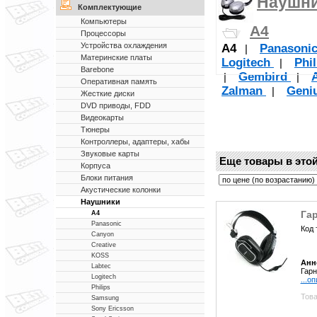
Наушн
Комплектующие
Компьютеры
A4
Процессоры
Устройства охлаждения
A4
Panasoni
|
Материнские платы
Logitech
Phi
|
Barebone
Gembird
|
|
Оперативная память
Zalman
Geni
|
Жесткие диски
DVD приводы, FDD
Видеокарты
Тюнеры
Контроллеры, адаптеры, хабы
Звуковые карты
Еще товары в этой
Корпуса
Блоки питания
Акустические колонки
Наушники
Гар
A4
Panasonic
Код 
Canyon
Creative
KOSS
Анн
Labtec
Гарн
Logitech
...о
Philips
Това
Samsung
Sony Ericsson