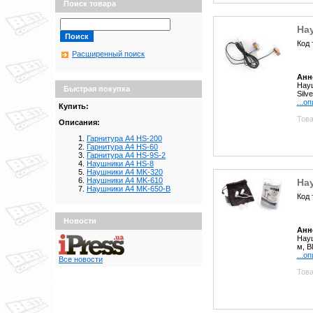
Поиск товара
На
Код 
Расширенный поиск
Анн
Науш
Быстрая покупка
Silve
...о
Купить:
Това
Описания:
Гарнитура A4 HS-200
Гарнитура A4 HS-60
Гарнитура A4 HS-9S-2
Наушники A4 HS-8
Наушники A4 MK-320
Наушники A4 MK-610
На
Наушники A4 MK-650-B
Код 
Новости
Анн
Науш
м, B
...о
Все новости
Това