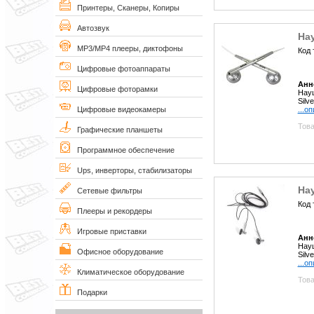
Принтеры, Сканеры, Копиры
Автозвук
На
MP3/MP4 плееры, диктофоны
Код 
Цифровые фотоаппараты
Анн
Цифровые фоторамки
Науш
Silve
...о
Цифровые видеокамеры
Това
Графические планшеты
Программное обеспечение
Ups, инверторы, стабилизаторы
На
Сетевые фильтры
Код 
Плееры и рекордеры
Игровые приставки
Анн
Науш
Офисное оборудование
Silve
...о
Климатическое оборудование
Това
Подарки