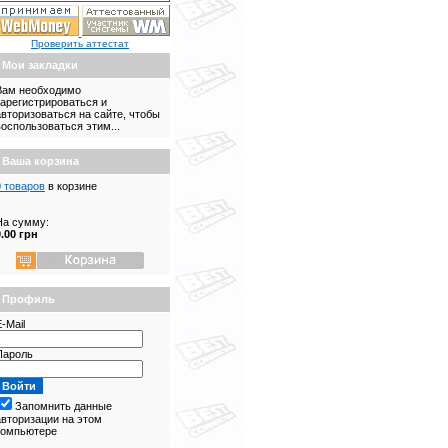
Проверить аттестат
Мои закладки
Вам необходимо
зарегистрироваться и
авторизоваться на сайте, чтобы
воспользоваться этим...
Ваша корзина
0 товаров
в корзине
На сумму:
0.00 грн
Профиль
-Mail
Пароль
Запомнить данные
авторизации на этом
компьютере