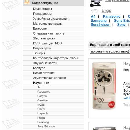
Комплектующие
Компьютеры
Ergo
Процессоры
A4
Panasonic
|
|
Устройства охлаждения
Samsung
Sony Eri
|
Материнские платы
Sennheiser
Sony
|
Barebone
Оперативная память
Жесткие диски
DVD приводы, FDD
Еще товары в этой кате
Видеокарты
Тюнеры
Контроллеры, адаптеры, хабы
Звуковые карты
Нау
Корпуса
Код 
Блоки питания
Акустические колонки
Наушники
Анн
Науш
A4
Эрг
Panasonic
путе
Canyon
...о
Creative
Това
KOSS
Labtec
Logitech
Philips
Samsung
Нау
Sony Ericsson