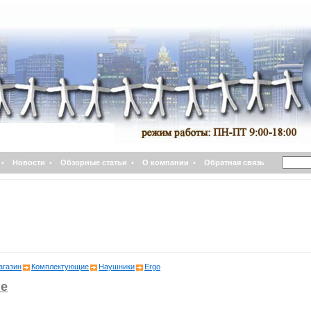
•
Новости
•
Обзорные статьи
•
О компании
•
Обратная связь
агазин
Комплектующие
Наушники
Ergo
е