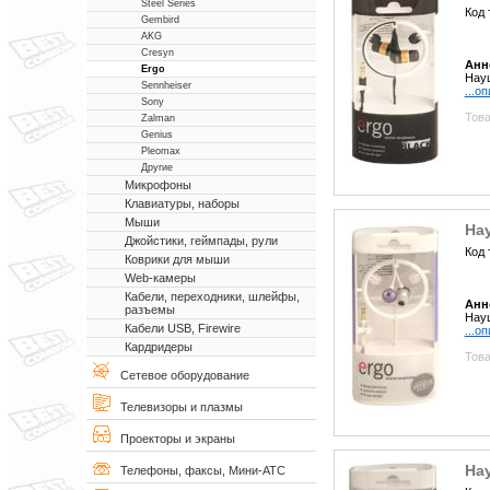
Steel Series
Код 
Gembird
AKG
Cresyn
Анн
Ergo
Науш
Sennheiser
...о
Sony
Това
Zalman
Genius
Pleomax
Другие
Микрофоны
Клавиатуры, наборы
Мыши
Нау
Джойстики, геймпады, рули
Код 
Коврики для мыши
Web-камеры
Кабели, переходники, шлейфы,
Анн
разъемы
Науш
Кабели USB, Firewire
...о
Кардридеры
Това
Сетевое оборудование
Телевизоры и плазмы
Проекторы и экраны
Нау
Телефоны, факсы, Мини-АТС