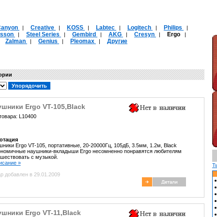
Canyon
Creative
KOSS
Labtec
Logitech
Philips
|
|
|
|
|
|
csson
Steel Series
Gembird
AKG
Cresyn
Ergo
|
|
|
|
|
|
Zalman
Genius
Pleomax
Другие
|
|
|
|
гории
шники Ergo VT-105,Black
товара: L10400
отация
ники Ergo VT-105, портативные, 20-20000Гц, 105дБ, 3.5мм, 1.2м, Black
ономичные наушники-вкладыши Ergo несомненно понравятся любителям
шествовать с музыкой.
писание »
T
р добавлен в 29.01.2009
шники Ergo VT-11,Black