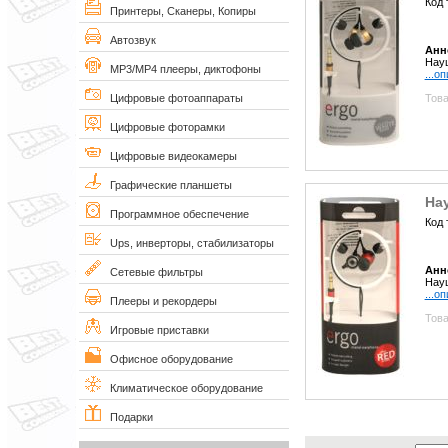
Код 
Принтеры, Сканеры, Копиры
Автозвук
Анн
Науш
MP3/MP4 плееры, диктофоны
...о
Това
Цифровые фотоаппараты
Цифровые фоторамки
Цифровые видеокамеры
Графические планшеты
На
Программное обеспечение
Код 
Ups, инверторы, стабилизаторы
Анн
Сетевые фильтры
Науш
...о
Плееры и рекордеры
Това
Игровые приставки
Офисное оборудование
Климатическое оборудование
Подарки