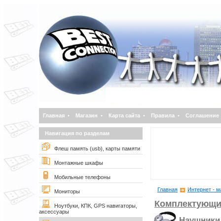
Главная
•
Магазин
•
Карта сайта
•
Правила
•
Соглашение
Навигация по разделам
Флеш память (usb), карты памяти
Монтажные шкафы
Мобильные телефоны
Главная
Интернет - м
Мониторы
Комплектующи
Ноутбуки, КПК, GPS навигаторы,
аксессуары
Наушники