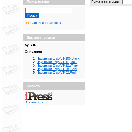
Поиск в категории:
Поиск товара
Расширенный поиск
Быстрая покупка
Купить:
Описания:
Наушники Ergo VT-105,Black
Наушники Ergo VT-11,Black
Наушники Ergo VT-12,White
Наушники Ergo VT-28,Gold
Наушники Ergo VT-32,Red
Новости
Все новости