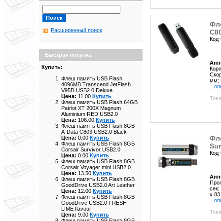
Фл
Расширенный поиск
C80
Код 
Быстрая покупка
Анн
Купить:
Корп
Скор
Флеш память USB Flash
мм; 
4096MB Transcend JetFlash
...о
V95D USB2.0 Deluxe
Цена:
11.00
Купить
Това
Флеш память USB Flash 64GB
Patriot XT 200X Magnum
Aluminium RED USB2.0
Цена:
106.00
Купить
Флеш память USB Flash 8GB
A-Data C803 USB2.0 Black
Фле
Цена:
0.00
Купить
Флеш память USB Flash 8GB
Sur
Corsair Survivor USB2.0
Код 
Цена:
0.00
Купить
Флеш память USB Flash 8GB
Corsair Voyager mini USB2.0
Цена:
13.50
Купить
Анн
Флеш память USB Flash 8GB
Проп
GoodDrive USB2.0 Art Leather
сек;
Цена:
12.00
Купить
х 83
Флеш память USB Flash 8GB
...о
GoodDrive USB2.0 FRESH
LIME flavour
Това
Цена:
9.00
Купить
Флеш память USB Flash 8GB