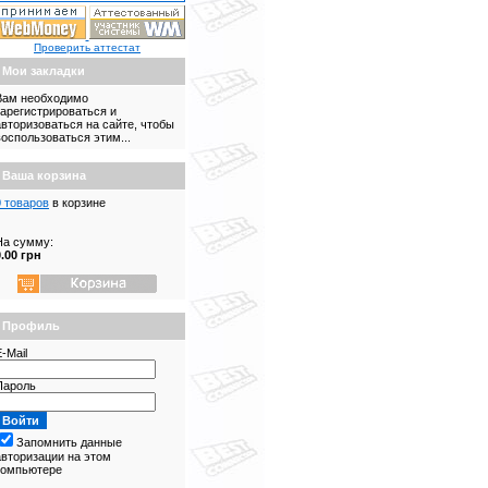
Проверить аттестат
Мои закладки
Вам необходимо
зарегистрироваться и
авторизоваться на сайте, чтобы
воспользоваться этим...
Ваша корзина
0 товаров
в корзине
На сумму:
0.00 грн
Профиль
-Mail
Пароль
Запомнить данные
авторизации на этом
компьютере