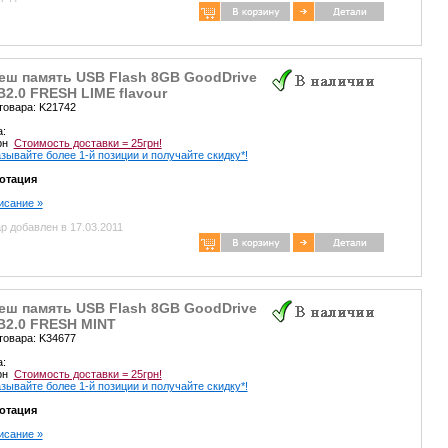
еш память USB Flash 8GB GoodDrive
2.0 FRESH LIME flavour
товара: K21742
а:
грн
Стоимость доставки = 25грн!
зывайте более 1-й позиции и получайте скидку*!
отация
писание »
р добавлен в 17.03.2011
еш память USB Flash 8GB GoodDrive
B2.0 FRESH MINT
товара: K34677
а:
грн
Стоимость доставки = 25грн!
зывайте более 1-й позиции и получайте скидку*!
отация
писание »