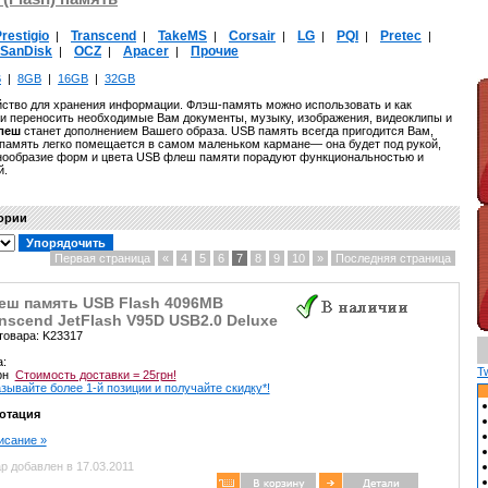
restigio
Transcend
TakeMS
Corsair
LG
PQI
Pretec
|
|
|
|
|
|
|
SanDisk
OCZ
Apacer
Прочие
|
|
|
B
|
8GB
|
16GB
|
32GB
йство для хранения информации. Флэш-память можно использовать и как
ь и переносить необходимые Вам документы, музыку, изображения, видеоклипы и
леш
станет дополнением Вашего образа. USB память всегда пригодится Вам,
-память легко помещается в самом маленьком кармане— она будет под рукой,
знообразие форм и цвета USB флеш памяти порадуют функциональностью и
й.
гории
Первая страница
«
4
5
6
7
8
9
10
»
Последняя страница
еш память USB Flash 4096MB
nscend JetFlash V95D USB2.0 Deluxe
товара: K23317
а:
T
грн
Стоимость доставки = 25грн!
зывайте более 1-й позиции и получайте скидку*!
отация
писание »
р добавлен в 17.03.2011