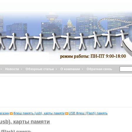
•
Новости
•
Обзорные статьи
•
О компании
•
Обратная связь
агазин
Флеш память (usb), карты памяти
USB Флеш (Flash) память
usb), карты памяти
(Flash) память