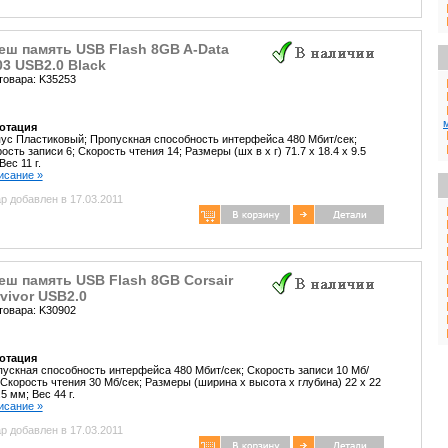
еш память USB Flash 8GB A-Data
3 USB2.0 Black
товара: K35253
отация
ус Пластиковый; Пропускная способность интерфейса 480 Мбит/сек;
ость записи 6; Скорость чтения 14; Размеры (шх в х г) 71.7 x 18.4 x 9.5
Вес 11 г.
писание »
р добавлен в 17.03.2011
ш память USB Flash 8GB Corsair
vivor USB2.0
товара: K30902
отация
ускная способность интерфейса 480 Мбит/сек; Скорость записи 10 Мб/
 Скорость чтения 30 Мб/сек; Размеры (ширина х высота х глубина) 22 х 22
.5 мм; Вес 44 г.
писание »
р добавлен в 17.03.2011