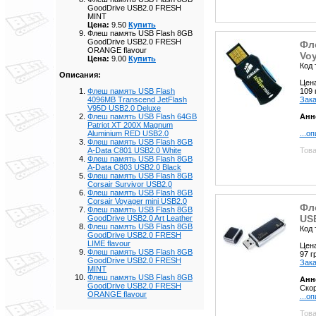
GoodDrive USB2.0 FRESH
MINT
Цена:
9.50
Купить
Флеш память USB Flash 8GB
GoodDrive USB2.0 FRESH
Фле
ORANGE flavour
Voy
Цена:
9.00
Купить
Код 
Описания:
Цен
109
Флеш память USB Flash
Зака
4096MB Transcend JetFlash
V95D USB2.0 Deluxe
Анн
Флеш память USB Flash 64GB
Patriot XT 200X Magnum
...о
Aluminium RED USB2.0
Флеш память USB Flash 8GB
Това
A-Data C801 USB2.0 White
Флеш память USB Flash 8GB
A-Data C803 USB2.0 Black
Флеш память USB Flash 8GB
Corsair Survivor USB2.0
Флеш память USB Flash 8GB
Corsair Voyager mini USB2.0
Фл
Флеш память USB Flash 8GB
USB
GoodDrive USB2.0 Art Leather
Флеш память USB Flash 8GB
Код 
GoodDrive USB2.0 FRESH
LIME flavour
Цен
Флеш память USB Flash 8GB
97 
GoodDrive USB2.0 FRESH
Зака
MINT
Флеш память USB Flash 8GB
Анн
GoodDrive USB2.0 FRESH
Скор
ORANGE flavour
...о
Това