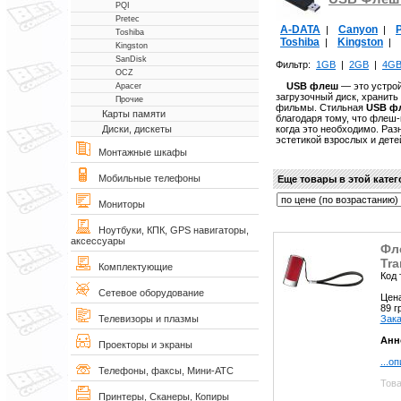
PQI
Pretec
A-DATA
Canyon
P
|
|
Toshiba
Toshiba
Kingston
|
|
Kingston
SanDisk
Фильтр:
1GB
|
2GB
|
4G
OCZ
USB флеш
— это устро
Apacer
загрузочный диск, хранит
Прочие
фильмы. Стильная
USB ф
Карты памяти
благодаря тому, что флеш
когда это необходимо. Ра
Диски, дискеты
эстетикой взрослых и дете
Монтажные шкафы
Мобильные телефоны
Еще товары в этой кате
Мониторы
Ноутбуки, КПК, GPS навигаторы,
аксессуары
Фл
Tra
Комплектующие
Код 
Сетевое оборудование
Цен
89 
Зака
Телевизоры и плазмы
Анн
Проекторы и экраны
...о
Телефоны, факсы, Мини-АТС
Това
Принтеры, Сканеры, Копиры