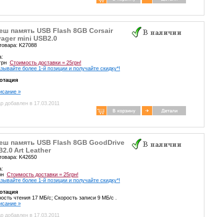
ш память USB Flash 8GB Corsair
ager mini USB2.0
товара: K27088
а:
 грн
Стоимость доставки = 25грн!
зывайте более 1-й позиции и получайте скидку*!
отация
писание »
р добавлен в 17.03.2011
еш память USB Flash 8GB GoodDrive
2.0 Art Leather
товара: K42650
а:
грн
Стоимость доставки = 25грн!
зывайте более 1-й позиции и получайте скидку*!
отация
ость чтения 17 МБ/с; Скорость записи 9 МБ/с .
писание »
р добавлен в 17.03.2011