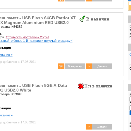
ш память USB Flash 64GB Patriot XT
0X Magnum Aluminium RED USB2.0
товара: K64352
а:
 грн
Стоимость доставки = 25грн!
зывайте более 1-й позиции и получайте скидку*!
отация
писание »
р добавлен в 17.03.2011
еш память USB Flash 8GB A-Data
1 USB2.0 White
товара: K33843
E
отация
писание »
р добавлен в 17.03.2011