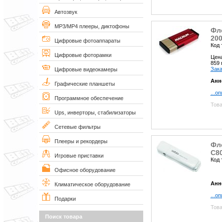
Автозвук
MP3/MP4 плееры, диктофоны
Фле
20
Цифровые фотоаппараты
Код 
Цифровые фоторамки
Цен
859
Зака
Цифровые видеокамеры
Анн
Графические планшеты
...о
Программное обеспечение
Това
Ups, инверторы, стабилизаторы
Сетевые фильтры
Плееры и рекордеры
Фл
C80
Игровые приставки
Код 
Офисное оборудование
Анн
Климатическое оборудование
...о
Подарки
Това
Поиск товара