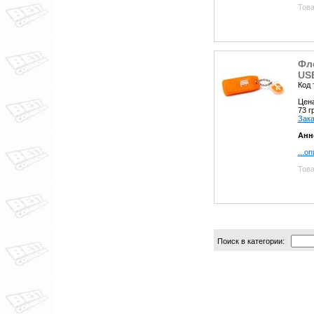
Това
Фл
US
Код 
Цен
73 
Зака
Анн
...о
Това
Поиск в категории: