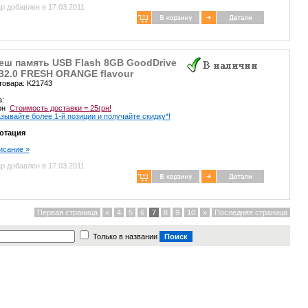
р добавлен в 17.03.2011
еш память USB Flash 8GB GoodDrive
B2.0 FRESH ORANGE flavour
товара: K21743
а:
грн
Стоимость доставки = 25грн!
зывайте более 1-й позиции и получайте скидку*!
отация
писание »
р добавлен в 17.03.2011
Первая страница
«
4
5
6
7
8
9
10
»
Последняя страница
Только в названии