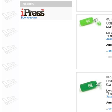
Новости
Все новости
Фл
USB
Код 
Цен
73 
Зака
Анн
...о
Това
Фл
US
Код 
Цен
77 
Зака
Анн
...о