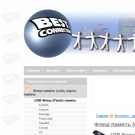
Главная
•
Магазин
•
Карта сайта
•
Правила
•
Соглашение
Навигация по разделам
Флеш память (usb), карты
памяти
USB Флеш (Flash) память
A-DATA
Canyon
Prestigio
Главная
Интернет - м
Transcend
Флеш память (
TakeMS
Corsair
LG
USB Флеш 