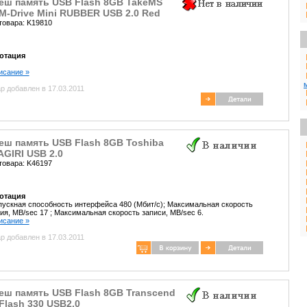
еш память USB Flash 8GB TakeMS
-Drive Mini RUBBER USB 2.0 Red
товара: K19810
отация
писание »
р добавлен в 17.03.2011
еш память USB Flash 8GB Toshiba
GIRI USB 2.0
товара: K46197
отация
ускная способность интерфейса 480 (Мбит/с); Максимальная скорость
ия, MB/sec 17 ; Максимальная скорость записи, MB/sec 6.
писание »
р добавлен в 17.03.2011
еш память USB Flash 8GB Transcend
Flash 330 USB2.0