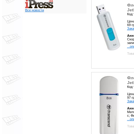
Фл
Jet
Все новости
Код 
Цен
69 
Зака
Анн
Скор
запи
...о
Това
Фл
Jet
Код 
Цен
97 
Зака
Анн
Мате
с; Ф
...о
Това