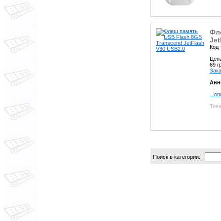
Фл
Jet
Код 
Цен
69 
Зака
Анн
...о
Това
Поиск в категории: