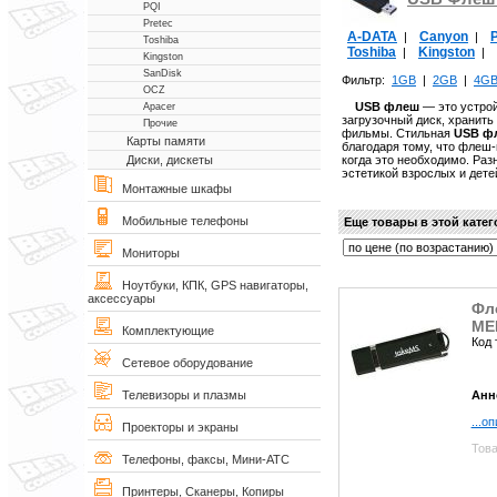
PQI
Pretec
A-DATA
Canyon
P
|
|
Toshiba
Toshiba
Kingston
|
|
Kingston
SanDisk
Фильтр:
1GB
|
2GB
|
4G
OCZ
USB флеш
— это устро
Apacer
загрузочный диск, хранит
Прочие
фильмы. Стильная
USB ф
Карты памяти
благодаря тому, что флеш
когда это необходимо. Ра
Диски, дискеты
эстетикой взрослых и дете
Монтажные шкафы
Мобильные телефоны
Еще товары в этой кате
Мониторы
Ноутбуки, КПК, GPS навигаторы,
аксессуары
Фл
MEM
Комплектующие
Код 
Сетевое оборудование
Анн
Телевизоры и плазмы
...о
Проекторы и экраны
Това
Телефоны, факсы, Мини-АТС
Принтеры, Сканеры, Копиры