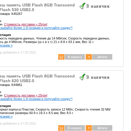
еш память USB Flash 8GB Transcend
Flash 530 USB2.0
товара: K45267
а:
грн
Стоимость доставки = 25грн!
зывайте более 1-й позиции и получайте скидку*!
отация
ость передачи данных, Чтение до 14 Мб/сек; Скорость передачи данных,
сь до 4 Мб/сек; Размеры (ш х в х г) 21 x 8.8 х 63.1 мм; Вес 11 г.
писание »
р добавлен в 17.03.2011
еш память USB Flash 8GB Transcend
Flash 620 USB2.0
товара: K44861
а:
грн
Стоимость доставки = 25грн!
зывайте более 1-й позиции и получайте скидку*!
отация
риал корпуса Пластик; Скорость записи 12 Мб/с; Скорость чтения 32 Мб/
изические размеры 60.9 x 19.3 x 8.5 мм; Вес 8.5 г.
писание »
р добавлен в 17.03.2011