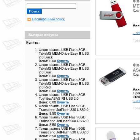
Фл
MEM
Код 
Расширенный поиск
Анн
...о
Быстрая покупка
Това
Купить:
Флеш память USB Flash 8GB
TakeMS MEM-Drive Easy II USB
2.0 Black
Цена:
0.00
Купить
Фл
Флеш память USB Flash 8GB
TakeMS MEM-Drive Easy II USB
ASA
2.0 Blue
Код 
Цена:
0.00
Купить
Флеш память USB Flash 8GB
TakeMS MEM-Drive Easy II USB
2.0 Red
Анн
Цена:
0.00
Купить
Проп
Флеш память USB Flash 8GB
чтен
Toshiba ASAGIRI USB 2.0
...о
Цена:
0.00
Купить
Флеш память USB Flash 8GB
Това
Transcend JetFlash 330 USB2.0
Цена:
9.50
Купить
Флеш память USB Flash 8GB
Transcend JetFlash 500 USB2.0
Цена:
8.50
Купить
Флеш память USB Flash 8GB
Transcend JetFlash 530 USB2.0
Фл
Цена:
8.50
Купить
Jet
Флеш память USB Flash 8GB