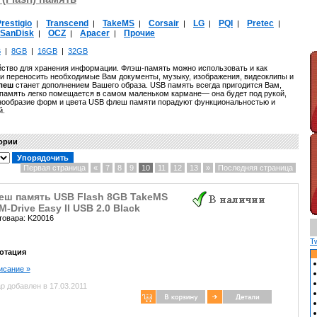
restigio
Transcend
TakeMS
Corsair
LG
PQI
Pretec
|
|
|
|
|
|
|
SanDisk
OCZ
Apacer
Прочие
|
|
|
B
|
8GB
|
16GB
|
32GB
йство для хранения информации. Флэш-память можно использовать и как
ь и переносить необходимые Вам документы, музыку, изображения, видеоклипы и
леш
станет дополнением Вашего образа. USB память всегда пригодится Вам,
-память легко помещается в самом маленьком кармане— она будет под рукой,
знообразие форм и цвета USB флеш памяти порадуют функциональностью и
й.
гории
Первая страница
«
7
8
9
10
11
12
13
»
Последняя страница
еш память USB Flash 8GB TakeMS
-Drive Easy II USB 2.0 Black
товара: K20016
T
отация
писание »
р добавлен в 17.03.2011