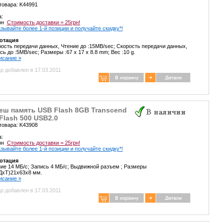
товара: K44991
а:
грн
Стоимость доставки = 25грн!
зывайте более 1-й позиции и получайте скидку*!
отация
ость передачи данных, Чтение до :15MB/sec; Скорость передачи данных,
сь до :5MB/sec; Размеры :67 x 17 x 8.8 mm; Вес :10 g.
писание »
р добавлен в 17.03.2011
еш память USB Flash 8GB Transcend
Flash 500 USB2.0
товара: K43908
а:
грн
Стоимость доставки = 25грн!
зывайте более 1-й позиции и получайте скидку*!
отация
ие 14 МБ/с; Запись 4 МБ/с; Выдвижной разъем ; Размеры
ДхТ)21x63x8 мм.
писание »
р добавлен в 17.03.2011