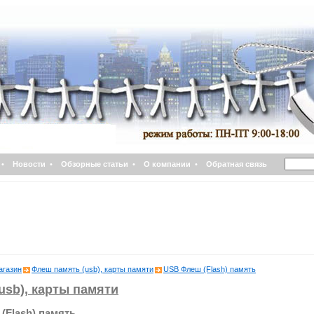
•
Новости
•
Обзорные статьи
•
О компании
•
Обратная связь
агазин
Флеш память (usb), карты памяти
USB Флеш (Flash) память
usb), карты памяти
(Flash) память