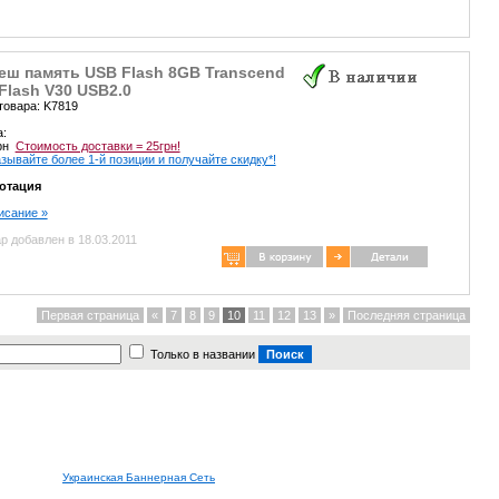
еш память USB Flash 8GB Transcend
Flash V30 USB2.0
товара: K7819
а:
грн
Стоимость доставки = 25грн!
зывайте более 1-й позиции и получайте скидку*!
отация
писание »
р добавлен в 18.03.2011
Первая страница
«
7
8
9
10
11
12
13
»
Последняя страница
Только в названии
Украинская Баннерная Сеть