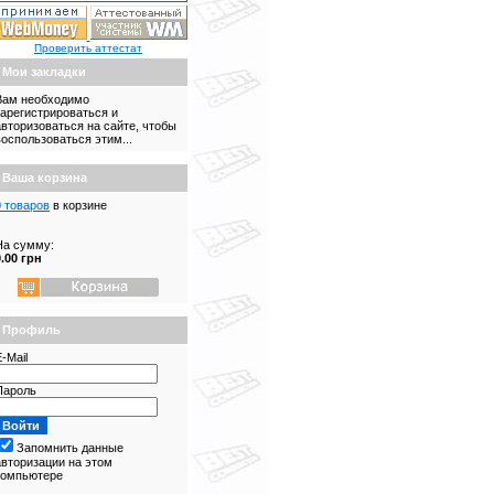
Проверить аттестат
Мои закладки
Вам необходимо
зарегистрироваться и
авторизоваться на сайте, чтобы
воспользоваться этим...
Ваша корзина
0 товаров
в корзине
На сумму:
0.00 грн
Профиль
-Mail
Пароль
Запомнить данные
авторизации на этом
компьютере