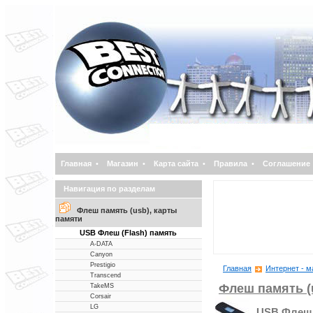
Главная
•
Магазин
•
Карта сайта
•
Правила
•
Соглашение
Навигация по разделам
Флеш память (usb), карты
памяти
USB Флеш (Flash) память
A-DATA
Canyon
Prestigio
Главная
Интернет - м
Transcend
Флеш память (
TakeMS
Corsair
LG
USB Флеш 