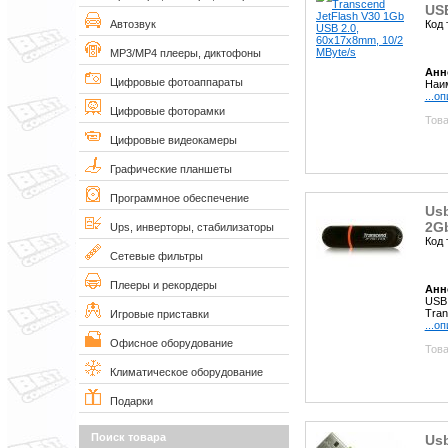
USB
Код 
Автозвук
MP3/MP4 плееры, диктофоны
Анн
Цифровые фотоаппараты
Наим
...о
Цифровые фоторамки
Това
Цифровые видеокамеры
Графические планшеты
Программное обеспечение
Usb
2Gb
Ups, инверторы, стабилизаторы
Код 
Сетевые фильтры
Плееры и рекордеры
Анн
USB
Tran
Игровые приставки
...о
Офисное оборудование
Това
Климатическое оборудование
Подарки
Поиск товара
Usb