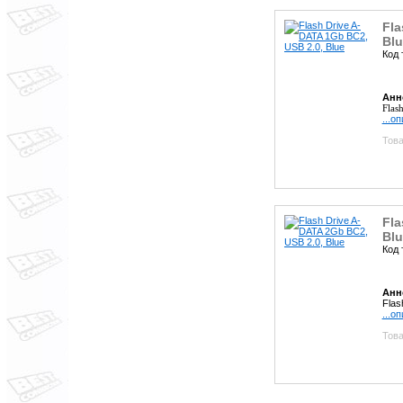
Fla
Blu
Код 
Анн
Flas
...о
Това
Fla
Blu
Код 
Анн
Flas
...о
Това