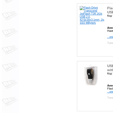
Fla
USB
Код 
Анн
Наим
...о
Това
USB
wit
Код 
Анн
Flas
...о
Това