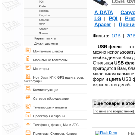
USB Фл
PQI
Pretec
Toshiba
A-DATA
Cany
|
Kingston
LG
PQI
Pre
|
|
SanDisk
Apacer
Прочи
|
OCZ
Apacer
Прочие
Фильтр:
1GB
|
2G
Карты памяти
Диски, дискеты
USB флеш
— это
можно использовать
Монтажные шкафы
необходимые Вам д
Мобильные телефоны
Стильная
USB фл
пригодится Вам, бл
Мониторы
маленьком кармане—
Ноутбуки, КПК, GPS навигаторы,
форм и цвета USB 
аксессуары
взрослых и детей.
Комплектующие
Сетевое оборудование
Еще товары в этой
Телевизоры и плазмы
Проекторы и экраны
Телефоны, факсы, Мини-АТС
Fla
Принтеры, Сканеры, Копиры