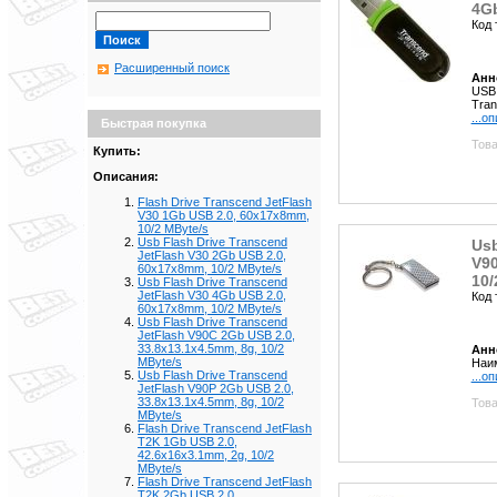
4Gb
Код 
Расширенный поиск
Анн
USB
Tran
...о
Быстрая покупка
Това
Купить:
Описания:
Flash Drive Transcend JetFlash
V30 1Gb USB 2.0, 60x17x8mm,
10/2 MByte/s
Usb Flash Drive Transcend
Usb
JetFlash V30 2Gb USB 2.0,
V90
60x17x8mm, 10/2 MByte/s
10/
Usb Flash Drive Transcend
JetFlash V30 4Gb USB 2.0,
Код 
60x17x8mm, 10/2 MByte/s
Usb Flash Drive Transcend
JetFlash V90C 2Gb USB 2.0,
33.8x13.1x4.5mm, 8g, 10/2
Анн
MByte/s
Наим
Usb Flash Drive Transcend
...о
JetFlash V90P 2Gb USB 2.0,
33.8x13.1x4.5mm, 8g, 10/2
Това
MByte/s
Flash Drive Transcend JetFlash
T2K 1Gb USB 2.0,
42.6x16x3.1mm, 2g, 10/2
MByte/s
Flash Drive Transcend JetFlash
T2K 2Gb USB 2.0,