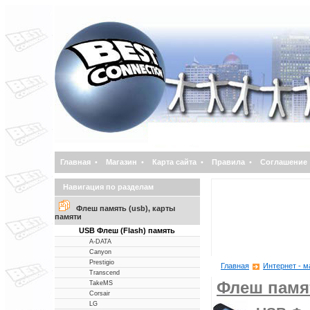
Главная
•
Магазин
•
Карта сайта
•
Правила
•
Соглашение
Навигация по разделам
Флеш память (usb), карты
памяти
USB Флеш (Flash) память
A-DATA
Canyon
Prestigio
Главная
Интернет - м
Transcend
Флеш памят
TakeMS
Corsair
LG