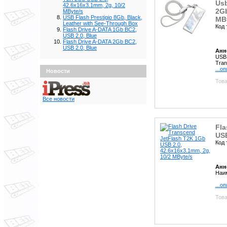
Usb
42.6x16x3.1mm, 2g, 10/2
2Gb
MByte/s
USB Flash Prestigio 8Gb, Black,
MB
Leather with See-Through Box
Код 
Flash Drive A-DATA 1Gb BC2,
USB 2.0, Blue
Flash Drive A-DATA 2Gb BC2,
USB 2.0, Blue
Анн
USB
Tran
...о
Новости
Това
Все новости
Fla
USB
Код 
Анн
Наим
...о
Това