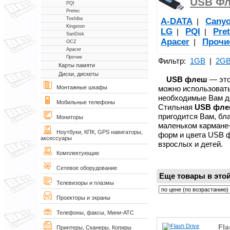
USB Фл
PQI
Pretec
Toshiba
A-DATA
Cany
|
Kingston
LG
PQI
Pre
|
|
SanDisk
Apacer
Прочи
|
OCZ
Apacer
Прочие
Фильтр:
1GB
|
2G
Карты памяти
Диски, дискеты
USB флеш
— это
можно использовать
Монтажные шкафы
необходимые Вам д
Мобильные телефоны
Стильная
USB фл
пригодится Вам, бл
Мониторы
маленьком кармане—
Ноутбуки, КПК, GPS навигаторы,
форм и цвета USB 
аксессуары
взрослых и детей.
Комплектующие
Сетевое оборудование
Еще товары в этой
Телевизоры и плазмы
Проекторы и экраны
Телефоны, факсы, Мини-АТС
Fla
Принтеры, Сканеры, Копиры