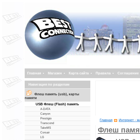
Главная
•
Магазин
•
Карта сайта
•
Правила
•
Соглашение
Навигация по разделам
Флеш память (usb), карты
памяти
USB Флеш (Flash) память
A-DATA
Canyon
Prestigio
Главная
Интернет - м
Transcend
Флеш памят
TakeMS
Corsair
LG