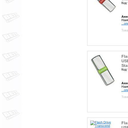
Код 
Анн
Наим
...о
Това
Fla
USB
Sta
Код 
Анн
Наим
...о
Това
Fla
USB