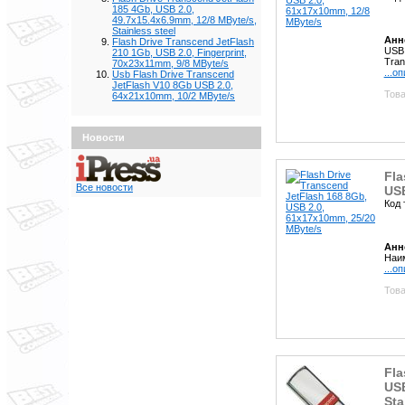
185 4Gb, USB 2.0,
49.7x15.4x6.9mm, 12/8 MByte/s,
Stainless steel
Анн
Flash Drive Transcend JetFlash
USB
210 1Gb, USB 2.0, Fingerprint,
Tran
70x23x11mm, 9/8 MByte/s
...о
Usb Flash Drive Transcend
JetFlash V10 8Gb USB 2.0,
Това
64x21x10mm, 10/2 MByte/s
Новости
Fla
Все новости
USB
Код 
Анн
Наим
...о
Това
Fla
USB
Sta