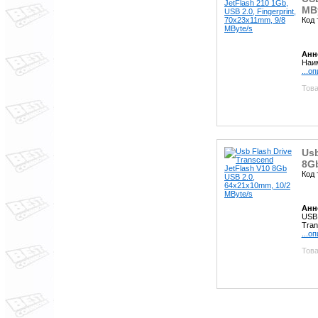
MB
Код 
Анн
Наим
...о
Това
Usb
8Gb
Код 
Анн
USB
Tran
...о
Това