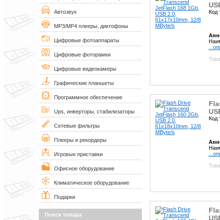
USB
Код 
Автозвук
MP3/MP4 плееры, диктофоны
Анн
Цифровые фотоаппараты
Наим
...о
Цифровые фоторамки
Това
Цифровые видеокамеры
Графические планшеты
Программное обеспечение
Fla
USB
Ups, инверторы, стабилизаторы
Код 
Сетевые фильтры
Плееры и рекордеры
Анн
Наим
...о
Игровые приставки
Това
Офисное оборудование
Климатическое оборудование
Подарки
Fla
Поиск товара
USB