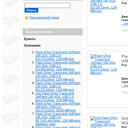
Код 
Анн
Расширенный поиск
Наим
...о
Това
Быстрая покупка
Купить:
Описания:
Flash Drive Transcend JetFlash
168 1Gb, USB 2.0,
Fla
61x17x10mm, 12/8 MByte/s
USB
Flash Drive Transcend JetFlash
Код 
160 2Gb, USB 2.0,
61x18x10mm, 12/8 MByte/s
Flash Drive Transcend JetFlash
160 4Gb, USB 2.0,
Анн
61x18x10mm, 12/8 MByte/s
Наим
Flash Drive Transcend JetFlash
...о
168 2Gb, USB 2.0,
61x17x10mm, 12/8 MByte/s
Това
Usb Flash Drive Transcend
JetFlash 168 4Gb, USB 2.0,
61x17x10mm, 12/8 MByte/s
Flash Drive Transcend JetFlash
168 8Gb, USB 2.0,
61x17x10mm, 25/20 MByte/s
Flash Drive Transcend JetFlash
185 2Gb, USB 2.0,
Usb
49.7x15.4x6.9mm, 12/8 MByte/s,
4Gb
Stainless steel
Код 
Flash Drive Transcend JetFlash