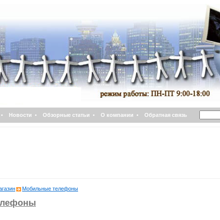
•
Новости
•
Обзорные статьи
•
О компании
•
Обратная связь
агазин
Мобильные телефоны
елефоны