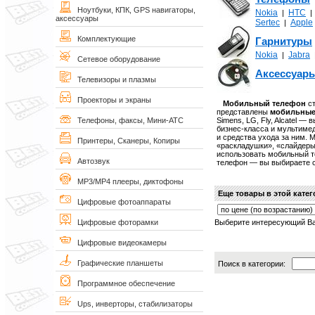
Ноутбуки, КПК, GPS навигаторы,
Nokia
НТС
|
аксессуары
Sertec
Apple
|
Комплектующие
Гарнитуры
Nokia
Jabra
|
Сетевое оборудование
Аксессуар
Телевизоры и плазмы
Проекторы и экраны
Мобильный телефон
ст
представлены
мобильные
Simens, LG, Fly, Alcatel 
Телефоны, факсы, Мини-АТС
бизнес-класса и мультиме
и средства ухода за ним.
Принтеры, Сканеры, Копиры
«раскладушки», «слайдеры»
использовать мобильный т
Автозвук
телефон — вы выбираете с
MP3/MP4 плееры, диктофоны
Еще товары в этой кате
Цифровые фотоаппараты
Выберите интересующий Ва
Цифровые фоторамки
Цифровые видеокамеры
Графические планшеты
Поиск в категории:
Программное обеспечение
Ups, инверторы, стабилизаторы