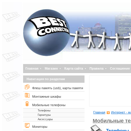
Главная
•
Магазин
•
Карта сайта
•
Правила
•
Соглашение
Навигация по разделам
Флеш память (usb), карты памяти
Монтажные шкафы
Мобильные телефоны
Телефоны
Главная
Интернет - м
Гарнитуры
Мобильные т
Аксессуары
Мониторы
Телефоны