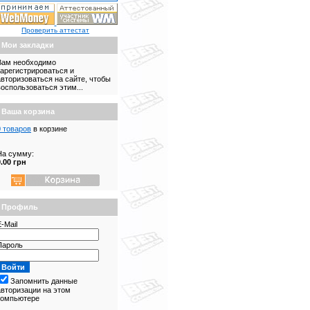
Проверить аттестат
Мои закладки
Вам необходимо
зарегистрироваться и
авторизоваться на сайте, чтобы
воспользоваться этим...
Ваша корзина
0 товаров
в корзине
На сумму:
0.00 грн
Профиль
-Mail
Пароль
Запомнить данные
авторизации на этом
компьютере