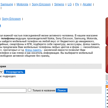
Samsung
Motorola
Sony Ericsson
Simens
LG
Fly
Alcatel
|
|
|
|
|
|
|
|
|
Sony Ericsson
|
|
ы
ал важной частью повседневной жизни активного человека. В нашем магазине
 телефоны
ведущих производителей Nokia, Sony Ericsson, Samsung, Motorola,
— вы найдете мобильный телефон на любой вкус от бюджетного до имиджевого,
дийные, смартфоны и КПК, подберете себе гарнитуру, аксессуары, флеш память
 Мы предлагаем Вам мобильные телефоны любых цветов и форм — «моноблоки»,
, «ротаторы» и т.д.
Флеш память
- различной емкости позволит Вам
елефон и как плеер и как носитель информации. Вы выбираете мобильный
вободное активное общение без границ.
гории
с подраздел.
T
Только в названии