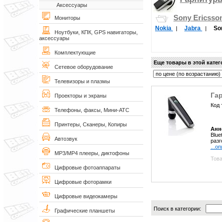
Аксессуары
Sony Ericsso
Мониторы
Nokia
Jabra
So
|
|
Ноутбуки, КПК, GPS навигаторы,
аксессуары
Комплектующие
Еще товары в этой кате
Сетевое оборудование
Телевизоры и плазмы
Гар
Проекторы и экраны
Код 
Телефоны, факсы, Мини-АТС
Принтеры, Сканеры, Копиры
Анн
Blue
Автозвук
разг
...о
MP3/MP4 плееры, диктофоны
Това
Цифровые фотоаппараты
Цифровые фоторамки
Цифровые видеокамеры
Поиск в категории:
Графические планшеты