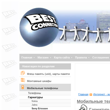
Главная
•
Магазин
•
Карта сайта
•
Правила
•
Соглашение
Навигация по разделам
Флеш память (usb), карты памяти
Монтажные шкафы
Мобильные телефоны
Телефоны
Главная
Интернет - м
Гарнитуры
Мобильные т
Nokia
Jabra
Гарнитур
Sony Ericsson