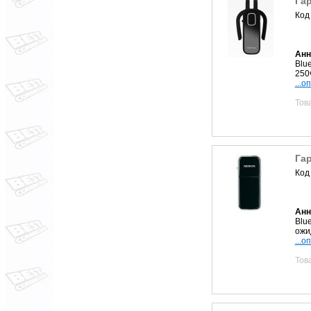
Гар
Код
Анн
Blu
250
...о
Тов
Гар
Код
Анн
Blu
ожи
...о
Тов