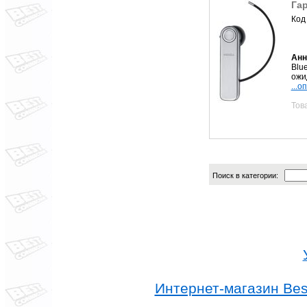
Гар
Код
Анн
Blu
ожид
...о
Тов
Поиск в категории:
Интернет-магазин Best