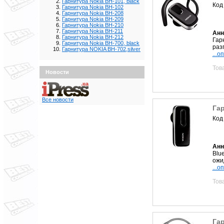
Гарнитура Nokia BH-101, black
Код
Гарнитура Nokia BH-102
Гарнитура Nokia BH-208
Гарнитура Nokia BH-209
Гарнитура Nokia BH-210
Гарнитура Nokia BH-211
Анн
Гарнитура Nokia ВН-212
Гар
Гарнитура Nokia BH-700, black
раз
Гарнитура NOKIA BH-702,silver
...о
Тов
Новости
Все новости
Гар
Код
Анн
Blu
ожи
...о
Тов
Гар