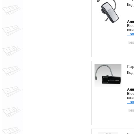
Код
Анн
Blu
ожид
...о
Тов
Гар
Код
Анн
Blu
ожи
...о
Тов