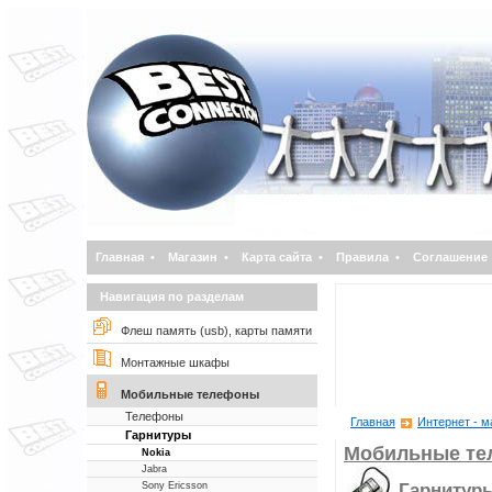
Главная
•
Магазин
•
Карта сайта
•
Правила
•
Соглашение
Навигация по разделам
Флеш память (usb), карты памяти
Монтажные шкафы
Мобильные телефоны
Телефоны
Главная
Интернет - м
Гарнитуры
Мобильные т
Nokia
Jabra
Гарнитур
Sony Ericsson