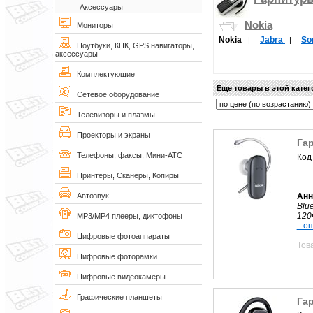
Аксессуары
Nokia
Мониторы
Nokia
Jabra
So
|
|
Ноутбуки, КПК, GPS навигаторы,
аксессуары
Комплектующие
Еще товары в этой кате
Сетевое оборудование
Телевизоры и плазмы
Проекторы и экраны
Гар
Телефоны, факсы, Мини-АТС
Код
Принтеры, Сканеры, Копиры
Анн
Автозвук
Blu
120
MP3/MP4 плееры, диктофоны
...о
Цифровые фотоаппараты
Тов
Цифровые фоторамки
Цифровые видеокамеры
Графические планшеты
Гар