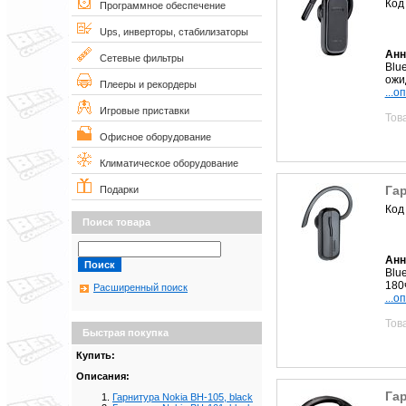
Код
Программное обеспечение
Ups, инверторы, стабилизаторы
Анн
Сетевые фильтры
Blu
ожи
Плееры и рекордеры
...о
Игровые приставки
Тов
Офисное оборудование
Климатическое оборудование
Гар
Подарки
Код
Поиск товара
Анн
Blu
180
Расширенный поиск
...о
Тов
Быстрая покупка
Купить:
Описания:
Гар
Гарнитура Nokia BH-105, black