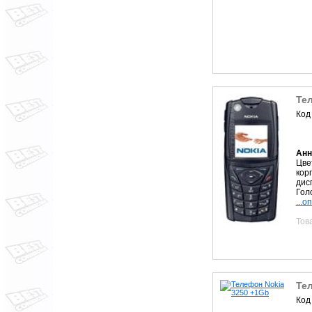
Тел
Код
Анн
Цве
кор
дис
Голо
...о
Тов
Те
Код