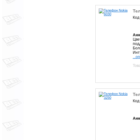
Те
Код
Анн
Цве
под
Бол
Инт
...о
Тов
Те
Код
Анн