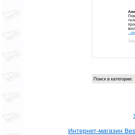
Анн
Пов
тел
про
вос
...о
Тов
Поиск в категории
Интернет-магазин Best