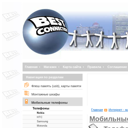
Главная
•
Магазин
•
Карта сайта
•
Правила
•
Соглашение
Навигация по разделам
Флеш память (usb), карты памяти
Монтажные шкафы
Мобильные телефоны
Телефоны
Главная
Интернет - м
Nokia
Мобильны
НТС
Samsung
Motorola