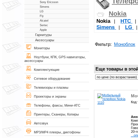
Телеф
Sony Ericsson
Simens
Nokia
LG
Fly
Nokia
НТС
|
Alcatel
Sertec
Simens
LG
|
Apple
Гарнитуры
Аксессуары
Фильтр:
Моноблок
Мониторы
Ноутбуки, КПК, GPS навигаторы,
аксессуары
Еще товары в этой
Комплектующие
Сетевое оборудование
Телевизоры и плазмы
Мо
Проекторы и экраны
Код 
Телефоны, факсы, Мини-АТС
Принтеры, Сканеры, Копиры
Анн
Ком
Автозвук
Прос
Гов
20-г
MP3/MP4 плееры, диктофоны
...о