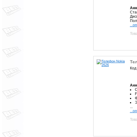
Анн
Ста
Дис
Пол
...о
Тов
Те
Код
Анн
С
F
Ф
Э
...
...о
Тов