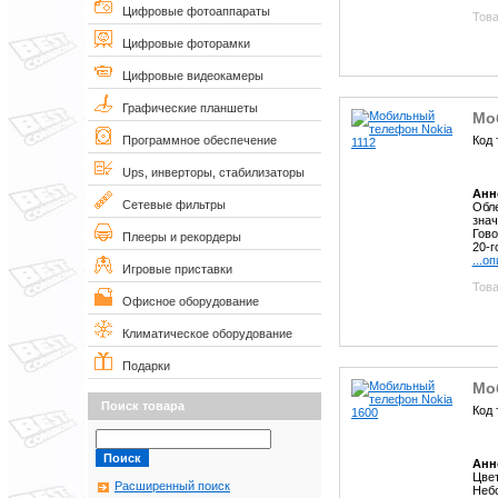
Цифровые фотоаппараты
Това
Цифровые фоторамки
Цифровые видеокамеры
Графические планшеты
Мо
Код 
Программное обеспечение
Ups, инверторы, стабилизаторы
Анн
Сетевые фильтры
Обле
знач
Гово
Плееры и рекордеры
20-г
...о
Игровые приставки
Това
Офисное оборудование
Климатическое оборудование
Подарки
Мо
Поиск товара
Код 
Анн
Цвет
Расширенный поиск
Небо