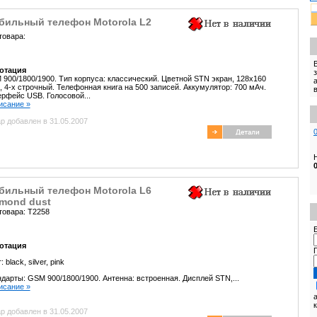
бильный телефон Motorola L2
товара:
отация
900/1800/1900. Тип корпуса: классический. Цветной STN экран, 128x160
, 4-х строчный. Телефонная книга на 500 записей. Аккумулятор: 700 мАч.
рфейс USB. Голосовой...
писание »
р добавлен в 31.05.2007
бильный телефон Motorola L6
amond dust
товара: T2258
E
отация
т:
black,
silver,
pink
дарты: GSM 900/1800/1900. Антенна: встроенная. Дисплей STN,...
писание »
р добавлен в 31.05.2007