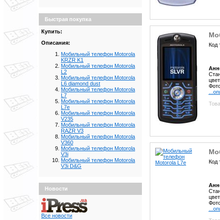
Быстрая покупка
Купить:
Мо
Описания:
Код 
Мобильный телефон Motorola
KRZR K1
Мобильный телефон Motorola
Анн
L2
Стан
Мобильный телефон Motorola
цвет
L6 diamond dust
Фото
Мобильный телефон Motorola
...о
L7
Мобильный телефон Motorola
Това
L7e
Мобильный телефон Motorola
V235
Мобильный телефон Motorola
RAZR V3
Мобильный телефон Motorola
V360
Мобильный телефон Motorola
Мо
V3i
Мобильный телефон Motorola
Код 
V3i D&G
Анн
Новости
Стан
цвет
Фото
...о
Все новости