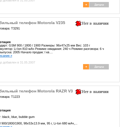
р добавлен в 31.05.2007
бильный телефон Motorola V235
товара: T3291
отация
дарт: GSM 900 / 1800 / 1900 Размеры: 96x47x25 мм Вес: 103 г
мулятор: Li-Ion 810 мАч Режиме ожидания: 240 ч Режиме разговора: 6 ч
выпуска: 2005 Начало продаж: I кв....
писание »
р добавлен в 31.05.2007
бильный телефон Motorola RAZR V3
товара: T1223
отация
т:
black,
blue,
bubble gum
900/1800/1900, 98х53х13.9 мм, 95 г, Li-Ion 680 мАч,...
писание »