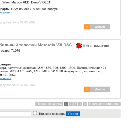
т:
Silver,
Maroon RED,
Deep VIOLET
дарты: GSM 850/900/1800/1900. Корпус:...
писание »
р добавлен в 31.05.2007
бильный телефон Motorola V3i D&G
товара: T1079
отация
дарт, частотный диапазон GSM : 850, 900, 1800, 1900. Полифонические : 24-
льные, MP3, AAC, WAV, AMR, MIDI, SP MIDI Аккумулятор, питание Тип,
 : Li-Ion...
писание »
р добавлен в 31.05.2007
Первая страница
1
2
3
4
»
Последняя страница
Только в названии