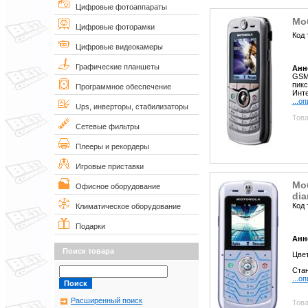
Цифровые фотоаппараты
Мо
Цифровые фоторамки
Код 
Цифровые видеокамеры
Графические планшеты
Анн
GSM 
пикс
Программное обеспечение
Инте
...о
Ups, инверторы, стабилизаторы
Това
Сетевые фильтры
Плееры и рекордеры
Игровые приставки
Мо
Офисное оборудование
di
Код 
Климатическое оборудование
Подарки
Анн
Поиск товара
Цве
Стан
...о
Расширенный поиск
Това