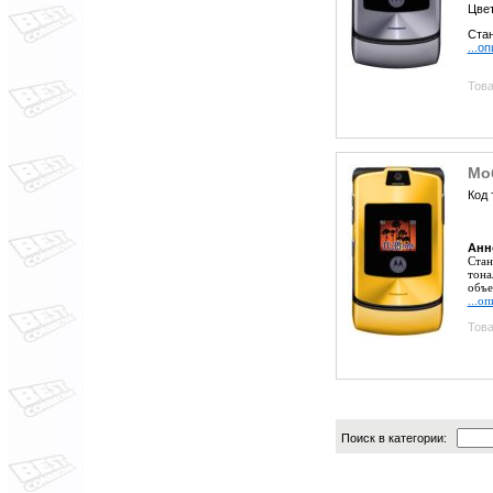
Цве
Стан
...о
Това
Мо
Код 
Анн
Стан
тона
объем
...о
Това
Поиск в категории: