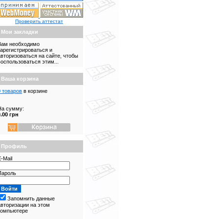
Проверить аттестат
Мои закладки
Вам необходимо
зарегистрироваться и
авторизоваться на сайте, чтобы
воспользоваться этим...
Ваша корзина
0 товаров
в корзине
На сумму:
0.00 грн
Профиль
-Mail
Пароль
Запомнить данные
авторизации на этом
компьютере