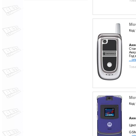
Това
Мо
Код 
Анн
Стан
Акку
Год 
...о
Това
Мо
Код 
Анн
Цве
GSM 
...о