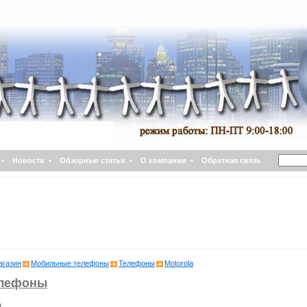
•
Новости
•
Обзорные статьи
•
О компании
•
Обратная связь
агазин
Мобильные телефоны
Телефоны
Motorola
елефоны
ы