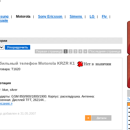
sung
Motorola
Sony Ericsson
Simens
LG
Fly
|
|
|
|
|
|
Apple
гории
Первая страница
1
2
3
4
»
Последняя страница
бильный телефон Motorola KRZR K1
товара: T1620
отация
т:
blue,
silver
дарты: GSM 850/900/1800/1900. Корпус: раскладушка. Антенна:
T
оенная. Дисплей TFT, 262144...
писание »
р добавлен в 31.05.2007