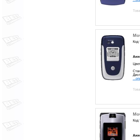
Това
Мо
Код 
Анн
Цве
Стан
Дисп
...о
Това
Мо
Код 
Анн