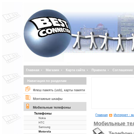
Главная
•
Магазин
•
Карта сайта
•
Правила
•
Соглашение
Навигация по разделам
Флеш память (usb), карты памяти
Монтажные шкафы
Мобильные телефоны
Телефоны
Главная
Интернет - м
Nokia
Мобильные т
НТС
Samsung
Motorola
Телефон