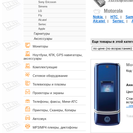
Sony Ericsson
Simens
Motorola
LG
Fly
Nokia
НТС
Sam
|
|
Alcatel
Alcatel
Sertec
|
|
Sertec
Apple
Гарнитуры
Аксессуары
Еще товары в этой кате
Мониторы
Ноутбуки, КПК, GPS навигаторы,
аксессуары
Мо
Комплектующие
Код 
Сетевое оборудование
Телевизоры и плазмы
Анн
Цве
Проекторы и экраны
Стан
Телефоны, факсы, Мини-АТС
встр
...о
Принтеры, Сканеры, Копиры
Това
Автозвук
MP3/MP4 плееры, диктофоны