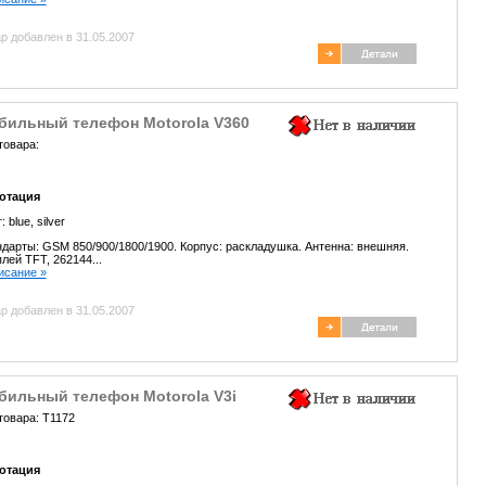
р добавлен в 31.05.2007
бильный телефон Motorola V360
товара:
отация
т:
blue,
silver
дарты: GSM 850/900/1800/1900. Корпус: раскладушка. Антенна: внешняя.
лей TFT, 262144...
писание »
р добавлен в 31.05.2007
бильный телефон Motorola V3i
товара: T1172
отация