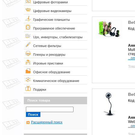
Цифровые фоторамки
Цифровые видеокамеры
Графические планшеты
Ве
Код
Программное обеспечение
Ups, инверторы, стабилизаторы
Анн
Сетевые фильтры
Mul
сте
Плееры и рекордеры
...о
Игровые приставки
Тов
Офисное оборудование
Климатическое оборудование
Подарки
Ве
Код
Поиск товара
Анн
Web
Расширенный поиск
...о
Тов