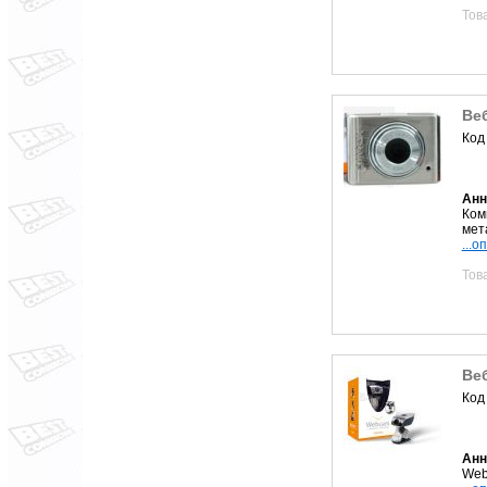
Тов
Ве
Код
Анн
Ком
мет
...о
Тов
Ве
Код
Анн
Web