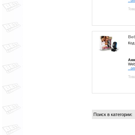
...о
Тов
Ве
Код
Анн
Web
...о
Тов
Поиск в категории