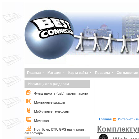
Главная
•
Магазин
•
Карта сайта
•
Правила
•
Соглашение
Навигация по разделам
Флеш память (usb), карты памяти
Монтажные шкафы
Мобильные телефоны
Главная
Интернет - м
Мониторы
Комплект
Ноутбуки, КПК, GPS навигаторы,
аксессуары