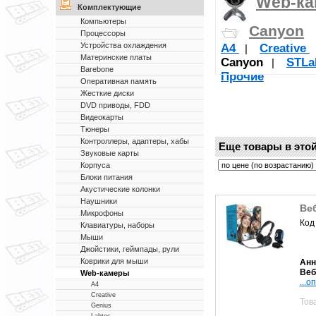
Web-к
Комплектующие
Компьютеры
Canyon
Процессоры
Устройства охлаждения
A4
Creative
|
Материнские платы
Canyon
STL
|
Barebone
Прочие
Оперативная память
Жесткие диски
DVD приводы, FDD
Видеокарты
Тюнеры
Контроллеры, адаптеры, хабы
Еще товары в этой
Звуковые карты
Корпуса
Блоки питания
Акустические колонки
Наушники
Ве
Микрофоны
Код
Клавиатуры, наборы
Мыши
Джойстики, геймпады, рули
Коврики для мыши
Анн
Веб
Web-камеры
...о
A4
Creative
Тов
Genius