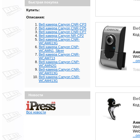
Быстрая покупка
Купить:
Описания:
Веб камера Canyon CNR-CP3
Ве
Веб камера Canyon CNR-CP5
Веб камера Canyon CNR-CP7
Код
Веб камера Canyon NR-CP2
Веб камера Canyon CNR-
WCAM613G
Веб камера Canyon CNP-
WCAMN1, Silver
Анн
Веб камера Canyon CNR-
Web
WCAM713
...о
Веб-камера Canyon CNP-
WCAMN2G
Тов
Веб-камера Canyon CNR-
WCAM313G
Веб-камера Canyon CNR-
WCAM413G
Новости
Ве
Код
Все новости
Анн
Web
Web
...о