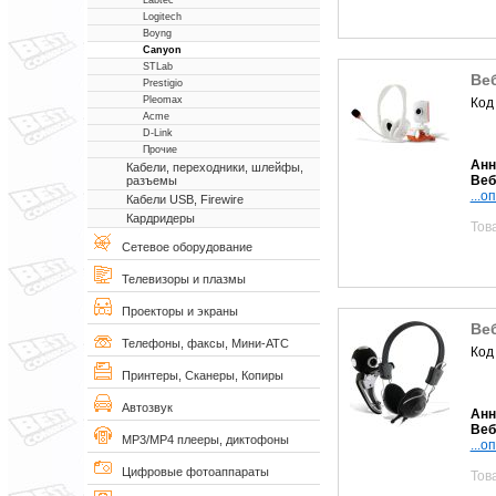
Labtec
Logitech
Boyng
Canyon
STLab
Ве
Prestigio
Pleomax
Код
Acme
D-Link
Прочие
Анн
Кабели, переходники, шлейфы,
Веб
разъемы
...о
Кабели USB, Firewire
Кардридеры
Тов
Сетевое оборудование
Телевизоры и плазмы
Проекторы и экраны
Ве
Телефоны, факсы, Мини-АТС
Код
Принтеры, Сканеры, Копиры
Автозвук
Анн
Веб
MP3/MP4 плееры, диктофоны
...о
Цифровые фотоаппараты
Тов