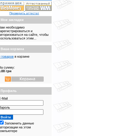
Проверить аттестат
Мои закладки
Вам необходимо
зарегистрироваться и
авторизоваться на сайте, чтобы
воспользоваться этим...
Ваша корзина
0 товаров
в корзине
На сумму:
0.00 грн
Профиль
-Mail
Пароль
Запомнить данные
авторизации на этом
компьютере