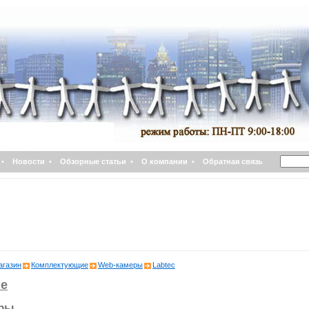
•
Новости
•
Обзорные статьи
•
О компании
•
Обратная связь
агазин
Комплектующие
Web-камеры
Labtec
е
ры