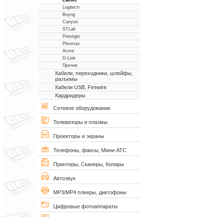
Labtec
Logitech
Boyng
Canyon
STLab
Prestigio
Pleomax
Acme
D-Link
Прочие
Кабели, переходники, шлейфы,
разъемы
Кабели USB, Firewire
Кардридеры
Сетевое оборудование
Телевизоры и плазмы
Проекторы и экраны
Телефоны, факсы, Мини-АТС
Принтеры, Сканеры, Копиры
Автозвук
MP3/MP4 плееры, диктофоны
Цифровые фотоаппараты