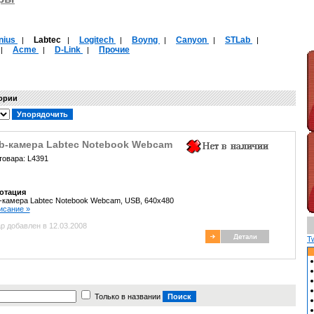
nius
Labtec
Logitech
Boyng
Canyon
STLab
|
|
|
|
|
|
Acme
D-Link
Прочие
|
|
|
гории
b-камера Labtec Notebook Webcam
товара: L4391
отация
камера Labtec Notebook Webcam, USB, 640x480
писание »
р добавлен в 12.03.2008
T
Только в названии