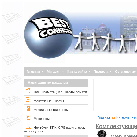
Главная
•
Магазин
•
Карта сайта
•
Правила
•
Соглашение
Навигация по разделам
Флеш память (usb), карты памяти
Монтажные шкафы
Мобильные телефоны
Главная
Интернет - м
Мониторы
Комплектующи
Ноутбуки, КПК, GPS навигаторы,
аксессуары
Web-каме