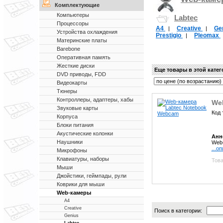
Комплектующие
Компьютеры
Labtec
Процессоры
A4
Creative
Ge
|
|
Устройства охлаждения
Prestigio
Pleomax
|
Материнские платы
Barebone
Оперативная память
Жесткие диски
Еще товары в этой кате
DVD приводы, FDD
Видеокарты
Тюнеры
Контроллеры, адаптеры, хабы
We
Звуковые карты
Код 
Корпуса
Блоки питания
Акустические колонки
Анн
Наушники
Web-
...о
Микрофоны
Клавиатуры, наборы
Това
Мыши
Джойстики, геймпады, рули
Коврики для мыши
Web-камеры
A4
Creative
Поиск в категории:
Genius