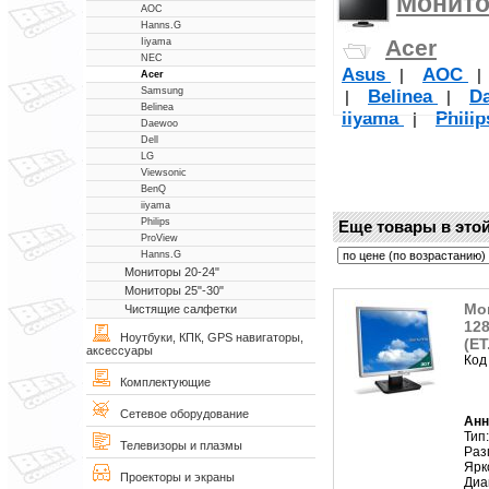
Монито
AOC
Hanns.G
Acer
Iiyama
NEC
Asus
AOC
|
Acer
Samsung
Belinea
D
|
|
Belinea
iiyama
Phili
|
Daewoo
Dell
LG
Viewsonic
BenQ
iiyama
Philips
Еще товары в этой
ProView
Hanns.G
Мониторы 20-24"
Мониторы 25"-30"
Мон
Чистящие салфетки
128
Ноутбуки, КПК, GPS навигаторы,
(ET
аксессуары
Код
Комплектующие
Сетевое оборудование
Анн
Тип
Телевизоры и плазмы
Раз
Ярк
Проекторы и экраны
Диа