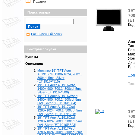
Подарки
19"
Поиск товара
700
(ET
Код
Расширенный поиск
Анн
Тип
Быстрая покупка
Раз
Мак
Купить:
Ярк
Диа
Описания:
Вре
Монитор 19" TFT Acer
AL1916Cs, 1280х1024, 700:1,
...о
300cd, 5ms, Silver
(ET.1916P.315)
Тов
19" TFT Acer AL1916WAs,
1400х 900, 700:1, 300cd, 5ms,
Silver (ET.1916P.500)
19" TFT Acer AL1916WAsd,
1400х 900, 700:1, 300cd, 5ms,
DVI, Silver (ET.1916P.504)
19" TFT Acer AL1917Csd,
1280х1024, 700:1, 300cd, 5ms,
19"
DVI, Silver (ET.1917P.228)
700
19" TFT Acer AL1916Csd,
(ET
1280х1024, 700:1, 300cd, 5ms,
DVI, Silver (ET.1916P.323)
Код
19" TFT Acer AL1917Fsd,
1280х1024, 700:1, 300cd, 2ms,