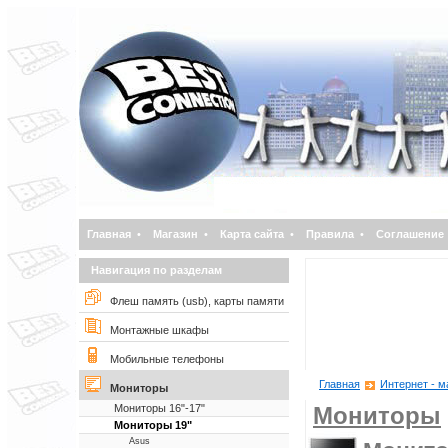
Главная
•
Магазин
•
Карта сайта
•
Правила
•
Соглашение
Навигация по разделам
Флеш память (usb), карты памяти
Монтажные шкафы
Мобильные телефоны
Главная
Интернет - м
Мониторы
Мониторы 16"-17"
Мониторы
Мониторы 19"
Asus