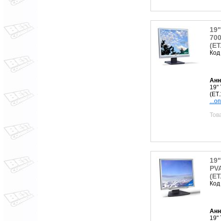
19"
700
(ET
Код
Анн
19" 
(ET
...о
Тов
19"
PVA
(ET
Код
Анн
19" 