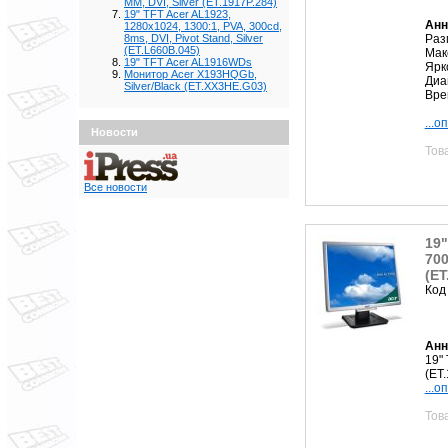
MM, DVI, Silver (ET.1917P.284)
19" TFT Acer AL1923,
Анн
1280х1024, 1300:1, PVA, 300cd,
Раз
8ms, DVI, Pivot Stand, Silver
(ET.L660B.045)
Мак
19" TFT Acer AL1916WDs
Ярк
Монитор Acer X193HQGb,
Диа
Silver/Black (ET.XX3HE.G03)
Вре
...о
Новости
Тов
Все новости
19"
700
(ET
Код
Анн
19" 
(ET
...о
Тов