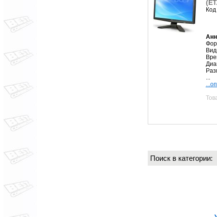
(ET
Код
Анн
Фор
Вид
Вре
Диа
Раз
...
...о
Тов
Поиск в категории