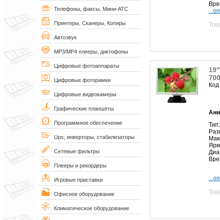
Вре
Телефоны, факсы, Мини-АТС
...о
Принтеры, Сканеры, Копиры
Тов
Автозвук
MP3/MP4 плееры, диктофоны
Цифровые фотоаппараты
19"
700
Цифровые фоторамки
Код
Цифровые видеокамеры
Графические планшеты
Анн
Программное обеспечение
Тип
Раз
Ups, инверторы, стабилизаторы
Мак
Ярк
Сетевые фильтры
Диа
Вре
Плееры и рекордеры
...о
Игровые приставки
Тов
Офисное оборудование
Климатическое оборудование