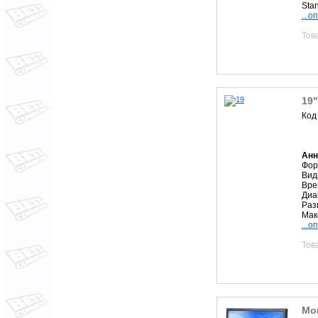
Stan
...о
Тов
19
Код
Анн
Фор
Вид
Вре
Диа
Раз
Мак
...о
Тов
Мон