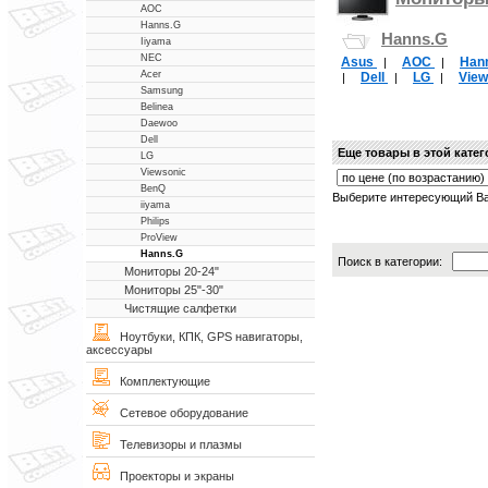
AOC
Hanns.G
Hanns.G
Iiyama
NEC
Asus
AOC
Han
|
|
Acer
Dell
LG
Vie
|
|
|
Samsung
Belinea
Daewoo
Dell
Еще товары в этой кате
LG
Viewsonic
BenQ
Выберите интересующий Ва
iiyama
Philips
ProView
Hanns.G
Поиск в категории:
Мониторы 20-24"
Мониторы 25"-30"
Чистящие салфетки
Ноутбуки, КПК, GPS навигаторы,
аксессуары
Комплектующие
Сетевое оборудование
Телевизоры и плазмы
Проекторы и экраны