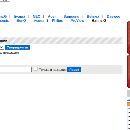
ns.G
Iiyama
NEC
Acer
Samsung
Belinea
Daewoo
|
|
|
|
|
|
wsonic
BenQ
iiyama
Philips
ProView
Hanns.G
|
|
|
|
|
гории
с подраздел.
Только в названии
T