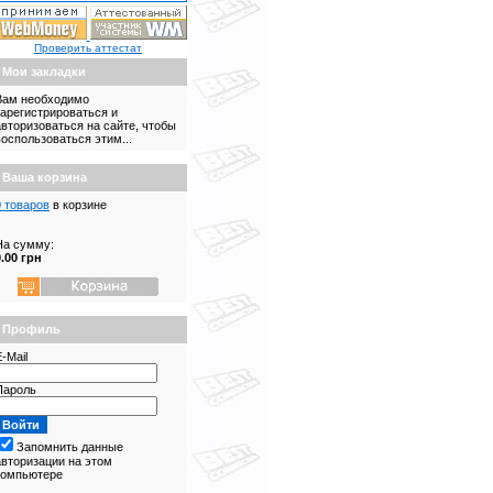
Проверить аттестат
Мои закладки
Вам необходимо
зарегистрироваться и
авторизоваться на сайте, чтобы
воспользоваться этим...
Ваша корзина
0 товаров
в корзине
На сумму:
0.00 грн
Профиль
-Mail
Пароль
Запомнить данные
авторизации на этом
компьютере